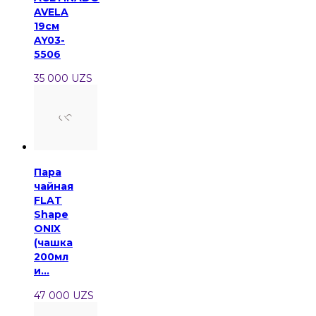
AVELA
19см
AY03-
5506
35 000 UZS
Пара
чайная
FLAT
Shape
ONIX
(чашка
200мл
и...
47 000 UZS