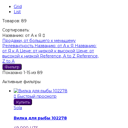
Grid
List
Товаров: 89
Сортировать:
Названию: от А к Я

Продажи, от большего к меньшему
Релевантность
Названию: от А к Я
Названию:
от Я к А
Цене: от низкой к высокой
Цене: от
высокой к низкой
Reference, A to Z
Reference,
Z to A
Фильтр
Показано 1-15 из 89
Активные фильтры

Быстрый просмотр
Купить
Sola
Вилка для рыбы 102278
49 000 UZS