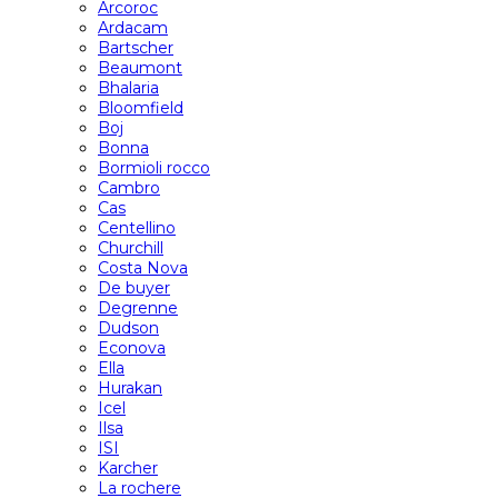
Arcoroc
Ardacam
Bartscher
Beaumont
Bhalaria
Bloomfield
Boj
Bonna
Bormioli rocco
Cambro
Cas
Centellino
Churchill
Costa Nova
De buyer
Degrenne
Dudson
Econova
Ella
Hurakan
Icel
Ilsa
ISI
Karcher
La rochere