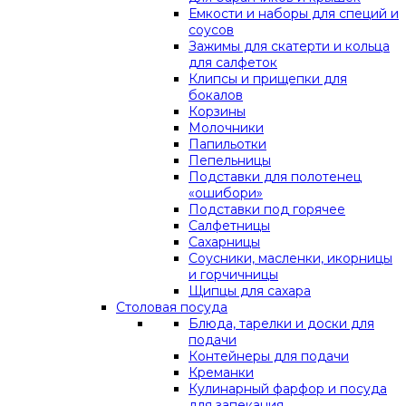
Емкости и наборы для специй и
соусов
Зажимы для скатерти и кольца
для салфеток
Клипсы и прищепки для
бокалов
Корзины
Молочники
Папильотки
Пепельницы
Подставки для полотенец
«ошибори»
Подставки под горячее
Салфетницы
Сахарницы
Соусники, масленки, икорницы
и горчичницы
Щипцы для сахара
Столовая посуда
Блюда, тарелки и доски для
подачи
Контейнеры для подачи
Креманки
Кулинарный фарфор и посуда
для запекания