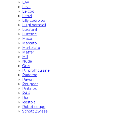
LAV
Lava
Le coq
Lenzi
Lilly codroipo
Luigi bormioli
Luxstahl
Luzerne
Maco
Marcato
Martellato
Matfer
Mill
Nude
Onis
P.l. proff cuisine
Paderno
Pavoni
Peugeot
Pintinox
RAK
Rcr
Restola
Robot coupe
Schott Zwiesel