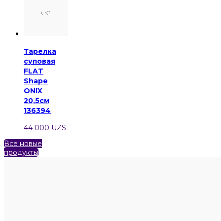
Тарелка
суповая
FLAT
Shape
ONIX
20,5см
136394
44 000 UZS
Все новые
продукты