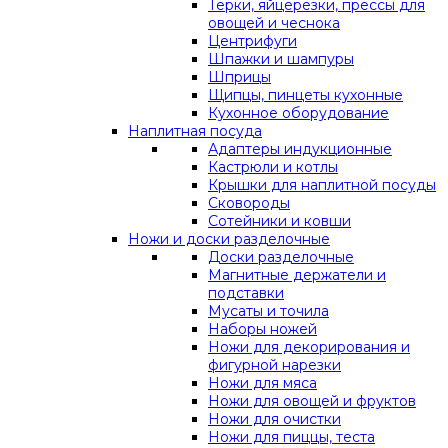
Терки, яйцерезки, прессы для
овощей и чеснока
Центрифуги
Шпажки и шампуры
Шприцы
Щипцы, пинцеты кухонные
Кухонное оборудование
Наплитная посуда
Адаптеры индукционные
Кастрюли и котлы
Крышки для наплитной посуды
Сковороды
Сотейники и ковши
Ножи и доски разделочные
Доски разделочные
Магнитные держатели и
подставки
Мусаты и точила
Наборы ножей
Ножи для декорирования и
фигурной нарезки
Ножи для мяса
Ножи для овощей и фруктов
Ножи для очистки
Ножи для пиццы, теста