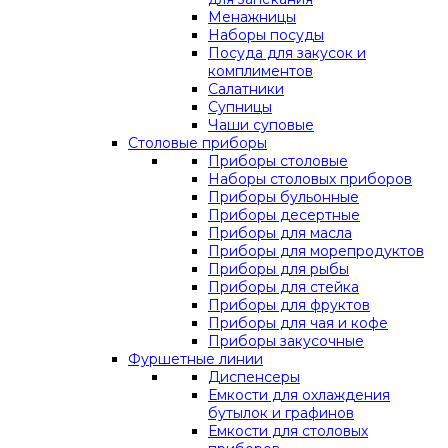
Менажницы
Наборы посуды
Посуда для закусок и
комплиментов
Салатники
Супницы
Чаши суповые
Столовые приборы
Приборы столовые
Наборы столовых приборов
Приборы бульонные
Приборы десертные
Приборы для масла
Приборы для морепродуктов
Приборы для рыбы
Приборы для стейка
Приборы для фруктов
Приборы для чая и кофе
Приборы закусочные
Фуршетные линии
Диспенсеры
Емкости для охлаждения
бутылок и графинов
Емкости для столовых