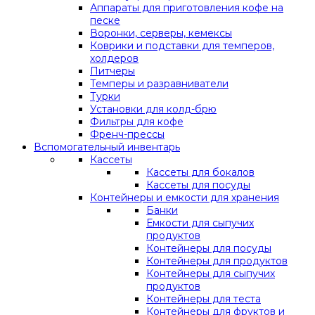
Аппараты для приготовления кофе на
песке
Воронки, серверы, кемексы
Коврики и подставки для темперов,
холдеров
Питчеры
Темперы и разравниватели
Турки
Установки для колд-брю
Фильтры для кофе
Френч-прессы
Вспомогательный инвентарь
Кассеты
Кассеты для бокалов
Кассеты для посуды
Контейнеры и емкости для хранения
Банки
Емкости для сыпучих
продуктов
Контейнеры для посуды
Контейнеры для продуктов
Контейнеры для сыпучих
продуктов
Контейнеры для теста
Контейнеры для фруктов и