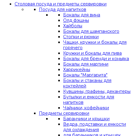
Столовая посуда и предметы сервировки
Посуда для напитков
Бокалы для вина
Олд фэшны
Хайболы
Бокалы для шампанского
Стопки и рюмки
Чашки, кружки и бокалы для
горячего
Кружки и бокалы для пива
Бокалы для бренди и коньяка
Бокалы для мартини
Харрикейны
Бокалы "Маргарита"
Бокалы и стаканы для
коктейлей
Кувшины, графины, декантеры
Бутылки и емкости для
напитков
Чайники, кофейники
Предметы сервировки
Баранчики и крышки
Ведра, подставки и емкости
для охлаждения
для баранчиков и крышек