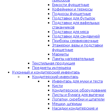
приборов
Емкости фуршетные
Кофейники и термосы
Подносы фуршетные
Подставки для бутылок
Подставки для вафельных
стаканчиков
Подставки для мяса
Подставки для сэндвичей
Приборы сервировочные
Этажерки, вазы и подставки
фуршетные
Мармиты
Лампы нагревательные
Текстильная продукция
Предметы интерьера
Кухонный и кондитерский инвентарь
Кондитерский инвентарь
Инвентарь для муки и теста
Кисти
Кондитерское оборудование
Листы и бумага для выпечки
Лопатки, скребки и шпатели
Мешки, шприцы
Насадки кондитерские и