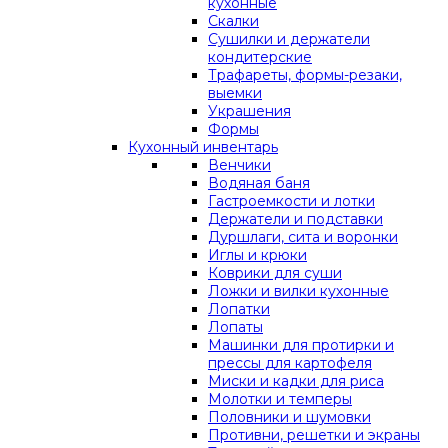
кухонные
Скалки
Сушилки и держатели
кондитерские
Трафареты, формы-резаки,
выемки
Украшения
Формы
Кухонный инвентарь
Венчики
Водяная баня
Гастроемкости и лотки
Держатели и подставки
Дуршлаги, сита и воронки
Иглы и крюки
Коврики для суши
Ложки и вилки кухонные
Лопатки
Лопаты
Машинки для протирки и
прессы для картофеля
Миски и кадки для риса
Молотки и темперы
Половники и шумовки
Противни, решетки и экраны