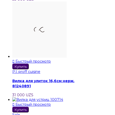

Быстрый просмотр
Купить
P.l. proff cuisine
Вилка для улиток 16,6см нерж.
81240891
31 000 UZS

Быстрый просмотр
Купить
Sola