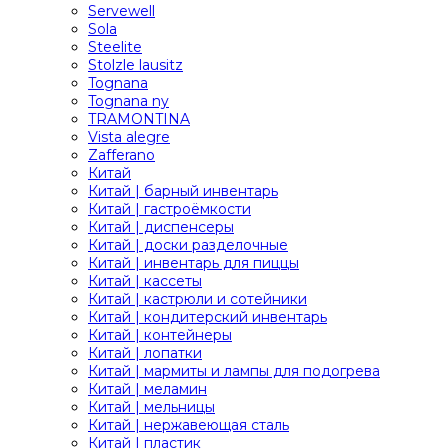
Servewell
Sola
Steelite
Stolzle lausitz
Tognana
Tognana ny
TRAMONTINA
Vista alegre
Zafferano
Китай
Китай | барный инвентарь
Китай | гастроёмкости
Китай | диспенсеры
Китай | доски разделочные
Китай | инвентарь для пиццы
Китай | кассеты
Китай | кастрюли и сотейники
Китай | кондитерский инвентарь
Китай | контейнеры
Китай | лопатки
Китай | мармиты и лампы для подогрева
Китай | меламин
Китай | мельницы
Китай | нержавеющая сталь
Китай | пластик