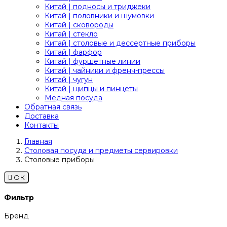
Китай | подносы и триджеки
Китай | половники и шумовки
Китай | сковороды
Китай | стекло
Китай | столовые и дессертные приборы
Китай | фарфор
Китай | фуршетные линии
Китай | чайники и френч-прессы
Китай | чугун
Китай | щипцы и пинцеты
Медная посуда
Обратная связь
Доставка
Контакты
Главная
Столовая посуда и предметы сервировки
Столовые приборы

ОК
Фильтр
Бренд