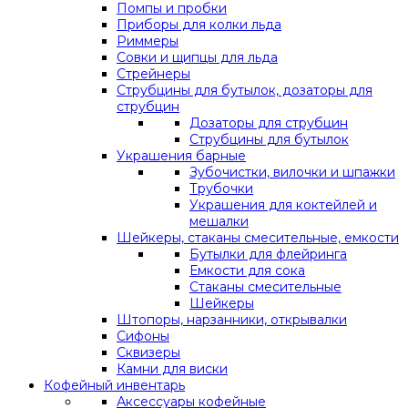
Помпы и пробки
Приборы для колки льда
Риммеры
Совки и щипцы для льда
Стрейнеры
Струбцины для бутылок, дозаторы для
струбцин
Дозаторы для струбцин
Струбцины для бутылок
Украшения барные
Зубочистки, вилочки и шпажки
Трубочки
Украшения для коктейлей и
мешалки
Шейкеры, стаканы смесительные, емкости
Бутылки для флейринга
Емкости для сока
Стаканы смесительные
Шейкеры
Штопоры, нарзанники, открывалки
Сифоны
Сквизеры
Камни для виски
Кофейный инвентарь
Аксессуары кофейные