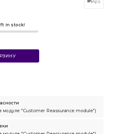
ft in stock!
ОРЗИНУ
асности
в модуле "Customer Reassurance module")
вки
в модуле "Customer Reassurance module")