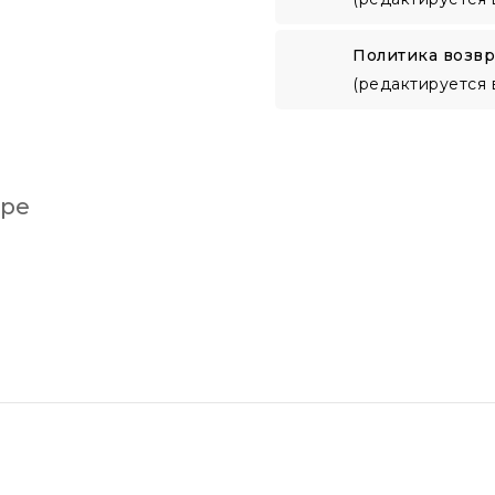
Политика возвр
(редактируется 
аре