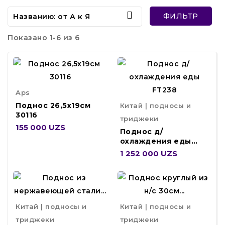

ФИЛЬТР
Названию: от А к Я
Показано 1-6 из 6
Aps
Поднос 26,5х19см
Китай | подносы и
30116
триджеки
155 000 UZS
Поднос д/
охлаждения еды
FT238
1 252 000 UZS
Китай | подносы и
Китай | подносы и
триджеки
триджеки