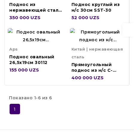
Поднос из
Поднос круглый из
нержавеющей стали
н/с 30см SST-30
40см DS-1016NHRO
350 000 UZS
52 000 UZS
Aps
Китай | нержавеющая
Поднос овальный
сталь
26,5x19см 30112
Прямоугольный
155 000 UZS
поднос из н/с C-
8559
400 000 UZS
Показано 1-6 из 6
1