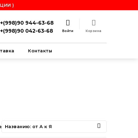
ЦИИ )
+(998)90 944-63-68
+(998)90 042-63-68
Войти
Корзина
тавка
Контакты

ь:
Названию: от А к Я