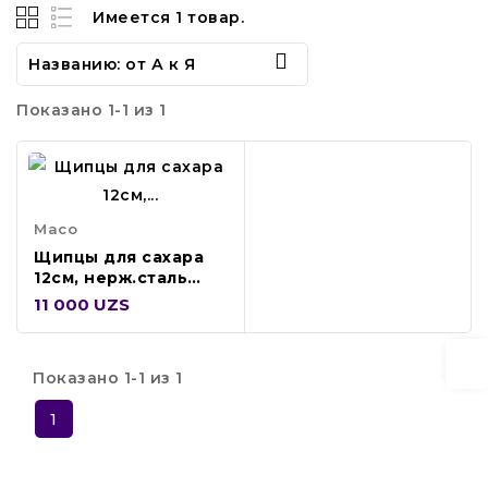
Имеется 1 товар.

Названию: от А к Я
Показано 1-1 из 1
Maco
Щипцы для сахара
12см, нерж.сталь
TNG15
11 000 UZS
Показано 1-1 из 1
1