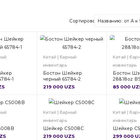
Сортировать:
Названию: от А к
ный
Китай | барный
Китай | бар
инвентарь
инвентарь
йкер
Бостон Шейкер
Бостон Шэ
5784-1
черный 65784-2
28&18oz B
ZS
219 000 UZS
85 000 UZ
ный
Китай | барный
Китай | бар
инвентарь
инвентарь
S008B
Шейкер CS008C
Шейкер CS
ZS
219 000 UZS
299 000 U