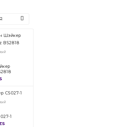

 Я
ный
йкер
S2818
S
ный
027-1
ZS