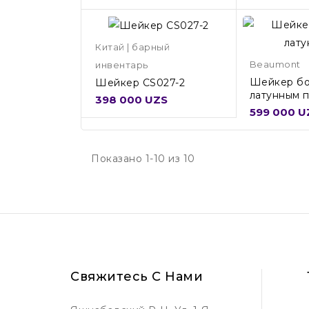
Китай | барный
Beaumont
инвентарь
Шейкер бо
Шейкер CS027-2
латунным 
398 000 UZS
3347
599 000 U
Показано 1-10 из 10
Свяжитесь С Нами