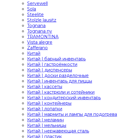
Servewell
Sola
Steelite
Stolzle lausitz
Tognana
Tognana ny
TRAMONTINA
Vista alegre
Zafferano
Китай
Китай | барный инвентарь
Китай | гастроёмкости
Китай | диспенсеры
Китай | доски разделочные
Китай | инвентарь для пиццы
Китай | кассеты
Китай | кастрюли и сотейники
Китай | кондитерский инвентарь
Китай | контейнеры
Китай | лопатки
Китай | мармиты и лампы для подогрева
Китай | меламин
Китай | мельницы
Китай | нержавеющая сталь
Китай | пластик