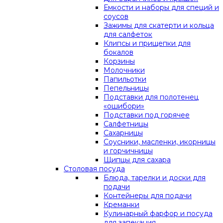
Емкости и наборы для специй и
соусов
Зажимы для скатерти и кольца
для салфеток
Клипсы и прищепки для
бокалов
Корзины
Молочники
Папильотки
Пепельницы
Подставки для полотенец
«ошибори»
Подставки под горячее
Салфетницы
Сахарницы
Соусники, масленки, икорницы
и горчичницы
Щипцы для сахара
Столовая посуда
Блюда, тарелки и доски для
подачи
Контейнеры для подачи
Креманки
Кулинарный фарфор и посуда
для запекания