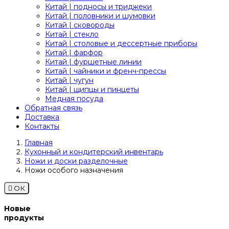
Китай | подносы и триджеки
Китай | половники и шумовки
Китай | сковороды
Китай | стекло
Китай | столовые и дессертные приборы
Китай | фарфор
Китай | фуршетные линии
Китай | чайники и френч-прессы
Китай | чугун
Китай | щипцы и пинцеты
Медная посуда
Обратная связь
Доставка
Контакты
Главная
Кухонный и кондитерский инвентарь
Ножи и доски разделочные
Ножи особого назначения

ОК
Новые
продукты