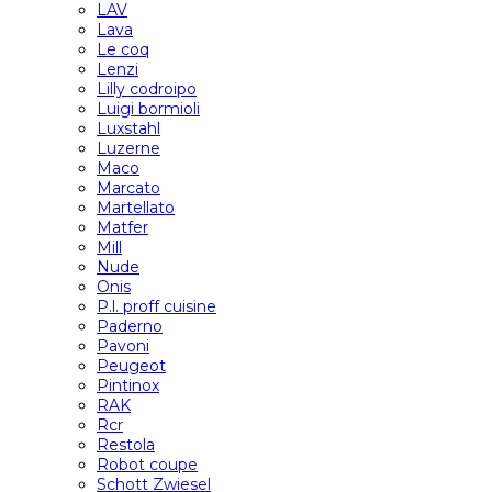
LAV
Lava
Le coq
Lenzi
Lilly codroipo
Luigi bormioli
Luxstahl
Luzerne
Maco
Marcato
Martellato
Matfer
Mill
Nude
Onis
P.l. proff cuisine
Paderno
Pavoni
Peugeot
Pintinox
RAK
Rcr
Restola
Robot coupe
Schott Zwiesel