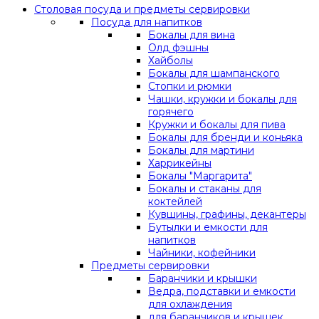
Столовая посуда и предметы сервировки
Посуда для напитков
Бокалы для вина
Олд фэшны
Хайболы
Бокалы для шампанского
Стопки и рюмки
Чашки, кружки и бокалы для
горячего
Кружки и бокалы для пива
Бокалы для бренди и коньяка
Бокалы для мартини
Харрикейны
Бокалы "Маргарита"
Бокалы и стаканы для
коктейлей
Кувшины, графины, декантеры
Бутылки и емкости для
напитков
Чайники, кофейники
Предметы сервировки
Баранчики и крышки
Ведра, подставки и емкости
для охлаждения
для баранчиков и крышек