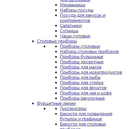
Менажницы
Наборы посуды
Посуда для закусок и
комплиментов
Салатники
Супницы
Чаши суповые
Столовые приборы
Приборы столовые
Наборы столовых приборов
Приборы бульонные
Приборы десертные
Приборы для масла
Приборы для морепродуктов
Приборы для рыбы
Приборы для стейка
Приборы для фруктов
Приборы для чая и кофе
Приборы закусочные
Фуршетные линии
Диспенсеры
Емкости для охлаждения
бутылок и графинов
Емкости для столовых