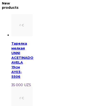
New
products
Тарелка
мелкая
UNNI
ACETINADO
AVELA
19см
AY03-
5506
35 000 UZS