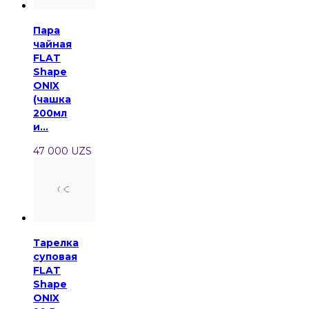
Пара
чайная
FLAT
Shape
ONIX
(чашка
200мл
и...
47 000 UZS
Тарелка
суповая
FLAT
Shape
ONIX