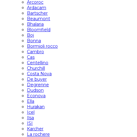
Arcoroc
Ardacam
Bartscher
Beaumont
Bhalaria
Bloomfield
Boj
Bonna
Bormioli rocco
Cambro
Cas
Centellino
Churchill
Costa Nova
De buyer
Degrenne
Dudson
Econova
Ella
Hurakan
Icel
Ilsa
ISI
Karcher
La rochere