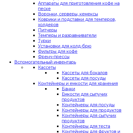
Аппараты для приготовления кофе на
песке
Воронки, серверы, кемексы
Коврики и подставки для темперов,
холдеров
Питчеры
Темперы и разравниватели
Турки
Установки для колд-брю
Фильтры для кофе
Френч-прессы
Вспомогательный инвентарь
Кассеты
Кассеты для бокалов
Кассеты для посуды
Контейнеры и емкости для хранения
Банки
Емкости для сыпучих
продуктов
Контейнеры для посуды
Контейнеры для продуктов
Контейнеры для сыпучих
продуктов
Контейнеры для теста
Контейнеры для фруктов и