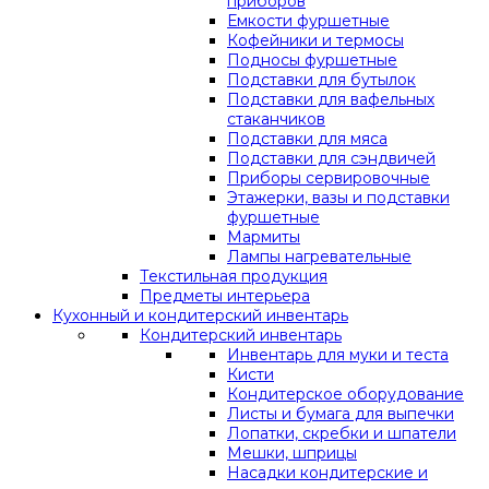
приборов
Емкости фуршетные
Кофейники и термосы
Подносы фуршетные
Подставки для бутылок
Подставки для вафельных
стаканчиков
Подставки для мяса
Подставки для сэндвичей
Приборы сервировочные
Этажерки, вазы и подставки
фуршетные
Мармиты
Лампы нагревательные
Текстильная продукция
Предметы интерьера
Кухонный и кондитерский инвентарь
Кондитерский инвентарь
Инвентарь для муки и теста
Кисти
Кондитерское оборудование
Листы и бумага для выпечки
Лопатки, скребки и шпатели
Мешки, шприцы
Насадки кондитерские и