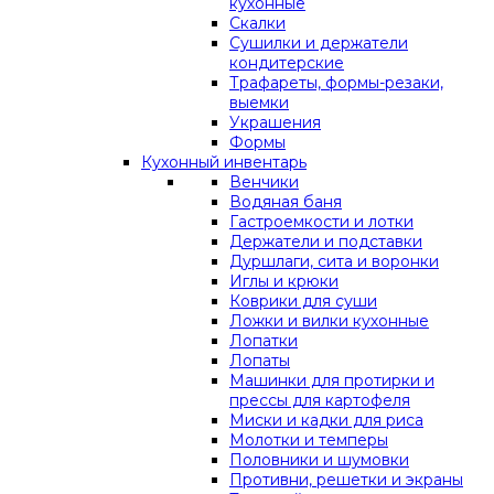
кухонные
Скалки
Сушилки и держатели
кондитерские
Трафареты, формы-резаки,
выемки
Украшения
Формы
Кухонный инвентарь
Венчики
Водяная баня
Гастроемкости и лотки
Держатели и подставки
Дуршлаги, сита и воронки
Иглы и крюки
Коврики для суши
Ложки и вилки кухонные
Лопатки
Лопаты
Машинки для протирки и
прессы для картофеля
Миски и кадки для риса
Молотки и темперы
Половники и шумовки
Противни, решетки и экраны