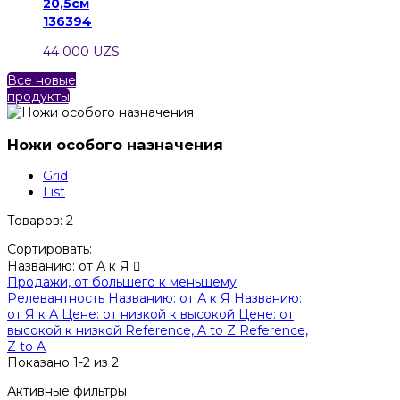
20,5см
136394
44 000 UZS
Все новые
продукты
Ножи особого назначения
Grid
List
Товаров: 2
Сортировать:
Названию: от А к Я

Продажи, от большего к меньшему
Релевантность
Названию: от А к Я
Названию:
от Я к А
Цене: от низкой к высокой
Цене: от
высокой к низкой
Reference, A to Z
Reference,
Z to A
Показано 1-2 из 2
Активные фильтры