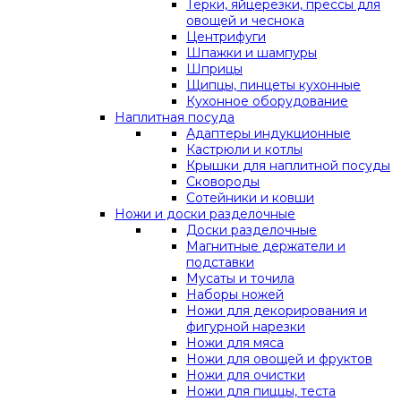
Терки, яйцерезки, прессы для
овощей и чеснока
Центрифуги
Шпажки и шампуры
Шприцы
Щипцы, пинцеты кухонные
Кухонное оборудование
Наплитная посуда
Адаптеры индукционные
Кастрюли и котлы
Крышки для наплитной посуды
Сковороды
Сотейники и ковши
Ножи и доски разделочные
Доски разделочные
Магнитные держатели и
подставки
Мусаты и точила
Наборы ножей
Ножи для декорирования и
фигурной нарезки
Ножи для мяса
Ножи для овощей и фруктов
Ножи для очистки
Ножи для пиццы, теста