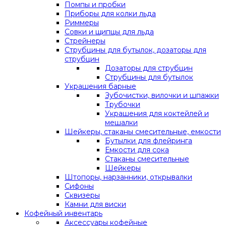
Помпы и пробки
Приборы для колки льда
Риммеры
Совки и щипцы для льда
Стрейнеры
Струбцины для бутылок, дозаторы для
струбцин
Дозаторы для струбцин
Струбцины для бутылок
Украшения барные
Зубочистки, вилочки и шпажки
Трубочки
Украшения для коктейлей и
мешалки
Шейкеры, стаканы смесительные, емкости
Бутылки для флейринга
Емкости для сока
Стаканы смесительные
Шейкеры
Штопоры, нарзанники, открывалки
Сифоны
Сквизеры
Камни для виски
Кофейный инвентарь
Аксессуары кофейные