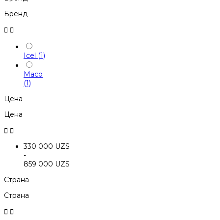
Бренд


Icel
(1)
Maco
(1)
Цена
Цена


330 000 UZS
-
859 000 UZS
Страна
Страна

