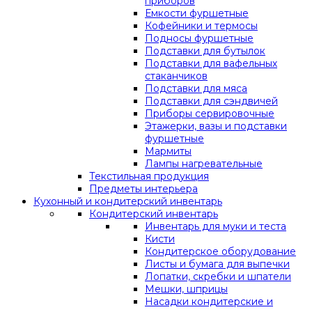
приборов
Емкости фуршетные
Кофейники и термосы
Подносы фуршетные
Подставки для бутылок
Подставки для вафельных
стаканчиков
Подставки для мяса
Подставки для сэндвичей
Приборы сервировочные
Этажерки, вазы и подставки
фуршетные
Мармиты
Лампы нагревательные
Текстильная продукция
Предметы интерьера
Кухонный и кондитерский инвентарь
Кондитерский инвентарь
Инвентарь для муки и теста
Кисти
Кондитерское оборудование
Листы и бумага для выпечки
Лопатки, скребки и шпатели
Мешки, шприцы
Насадки кондитерские и