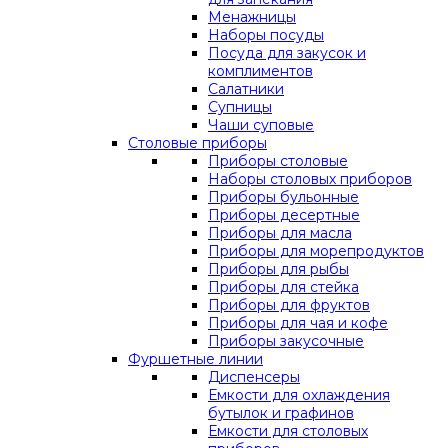
Менажницы
Наборы посуды
Посуда для закусок и
комплиментов
Салатники
Супницы
Чаши суповые
Столовые приборы
Приборы столовые
Наборы столовых приборов
Приборы бульонные
Приборы десертные
Приборы для масла
Приборы для морепродуктов
Приборы для рыбы
Приборы для стейка
Приборы для фруктов
Приборы для чая и кофе
Приборы закусочные
Фуршетные линии
Диспенсеры
Емкости для охлаждения
бутылок и графинов
Емкости для столовых