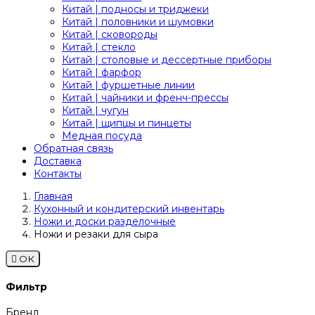
Китай | подносы и триджеки
Китай | половники и шумовки
Китай | сковороды
Китай | стекло
Китай | столовые и дессертные приборы
Китай | фарфор
Китай | фуршетные линии
Китай | чайники и френч-прессы
Китай | чугун
Китай | щипцы и пинцеты
Медная посуда
Обратная связь
Доставка
Контакты
Главная
Кухонный и кондитерский инвентарь
Ножи и доски разделочные
Ножи и резаки для сыра

ОК
Фильтр
Бренд