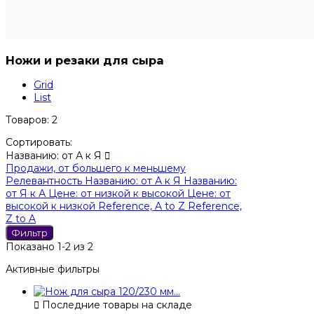
Ножи и резаки для сыра
Grid
List
Товаров: 2
Сортировать:
Названию: от А к Я

Продажи, от большего к меньшему
Релевантность
Названию: от А к Я
Названию:
от Я к А
Цене: от низкой к высокой
Цене: от
высокой к низкой
Reference, A to Z
Reference,
Z to A
Фильтр
Показано 1-2 из 2
Активные фильтры

Последние товары на складе