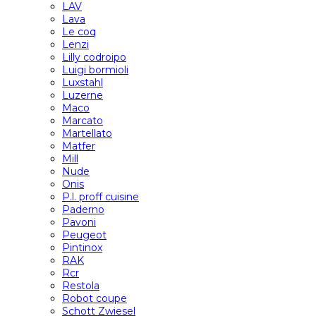
LAV
Lava
Le coq
Lenzi
Lilly codroipo
Luigi bormioli
Luxstahl
Luzerne
Maco
Marcato
Martellato
Matfer
Mill
Nude
Onis
P.l. proff cuisine
Paderno
Pavoni
Peugeot
Pintinox
RAK
Rcr
Restola
Robot coupe
Schott Zwiesel