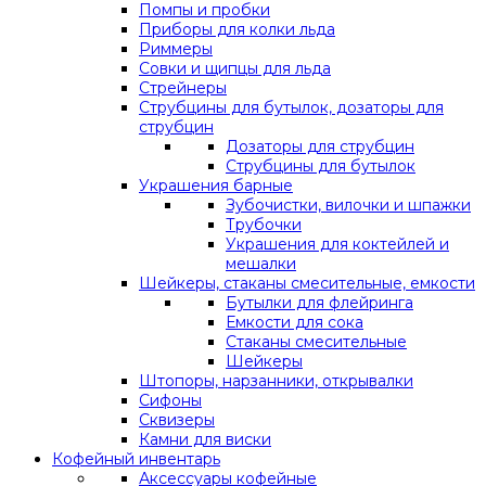
Помпы и пробки
Приборы для колки льда
Риммеры
Совки и щипцы для льда
Стрейнеры
Струбцины для бутылок, дозаторы для
струбцин
Дозаторы для струбцин
Струбцины для бутылок
Украшения барные
Зубочистки, вилочки и шпажки
Трубочки
Украшения для коктейлей и
мешалки
Шейкеры, стаканы смесительные, емкости
Бутылки для флейринга
Емкости для сока
Стаканы смесительные
Шейкеры
Штопоры, нарзанники, открывалки
Сифоны
Сквизеры
Камни для виски
Кофейный инвентарь
Аксессуары кофейные