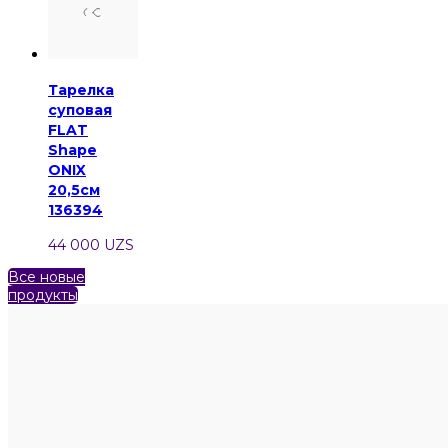
Тарелка
суповая
FLAT
Shape
ONIX
20,5см
136394
44 000 UZS
Все новые
продукты