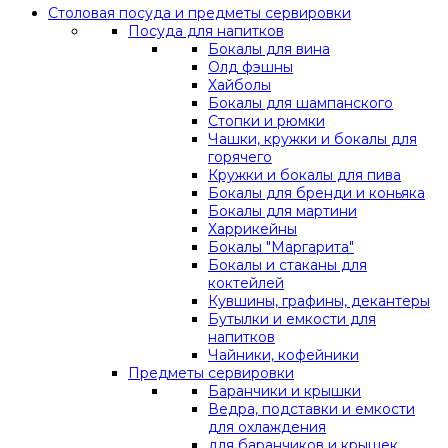
Столовая посуда и предметы сервировки
Посуда для напитков
Бокалы для вина
Олд фэшны
Хайболы
Бокалы для шампанского
Стопки и рюмки
Чашки, кружки и бокалы для
горячего
Кружки и бокалы для пива
Бокалы для бренди и коньяка
Бокалы для мартини
Харрикейны
Бокалы "Маргарита"
Бокалы и стаканы для
коктейлей
Кувшины, графины, декантеры
Бутылки и емкости для
напитков
Чайники, кофейники
Предметы сервировки
Баранчики и крышки
Ведра, подставки и емкости
для охлаждения
для баранчиков и крышек