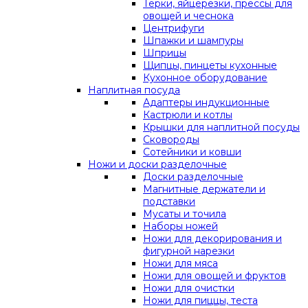
Терки, яйцерезки, прессы для
овощей и чеснока
Центрифуги
Шпажки и шампуры
Шприцы
Щипцы, пинцеты кухонные
Кухонное оборудование
Наплитная посуда
Адаптеры индукционные
Кастрюли и котлы
Крышки для наплитной посуды
Сковороды
Сотейники и ковши
Ножи и доски разделочные
Доски разделочные
Магнитные держатели и
подставки
Мусаты и точила
Наборы ножей
Ножи для декорирования и
фигурной нарезки
Ножи для мяса
Ножи для овощей и фруктов
Ножи для очистки
Ножи для пиццы, теста