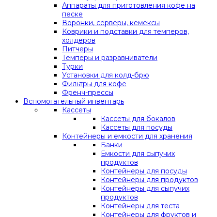
Аппараты для приготовления кофе на
песке
Воронки, серверы, кемексы
Коврики и подставки для темперов,
холдеров
Питчеры
Темперы и разравниватели
Турки
Установки для колд-брю
Фильтры для кофе
Френч-прессы
Вспомогательный инвентарь
Кассеты
Кассеты для бокалов
Кассеты для посуды
Контейнеры и емкости для хранения
Банки
Емкости для сыпучих
продуктов
Контейнеры для посуды
Контейнеры для продуктов
Контейнеры для сыпучих
продуктов
Контейнеры для теста
Контейнеры для фруктов и