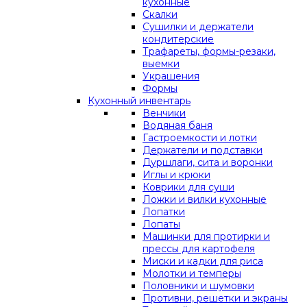
кухонные
Скалки
Сушилки и держатели
кондитерские
Трафареты, формы-резаки,
выемки
Украшения
Формы
Кухонный инвентарь
Венчики
Водяная баня
Гастроемкости и лотки
Держатели и подставки
Дуршлаги, сита и воронки
Иглы и крюки
Коврики для суши
Ложки и вилки кухонные
Лопатки
Лопаты
Машинки для протирки и
прессы для картофеля
Миски и кадки для риса
Молотки и темперы
Половники и шумовки
Противни, решетки и экраны