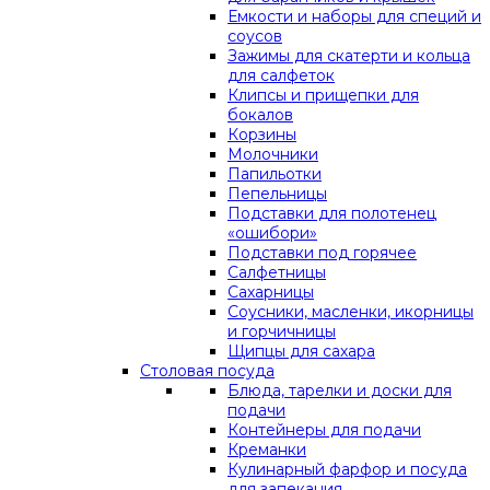
Емкости и наборы для специй и
соусов
Зажимы для скатерти и кольца
для салфеток
Клипсы и прищепки для
бокалов
Корзины
Молочники
Папильотки
Пепельницы
Подставки для полотенец
«ошибори»
Подставки под горячее
Салфетницы
Сахарницы
Соусники, масленки, икорницы
и горчичницы
Щипцы для сахара
Столовая посуда
Блюда, тарелки и доски для
подачи
Контейнеры для подачи
Креманки
Кулинарный фарфор и посуда
для запекания