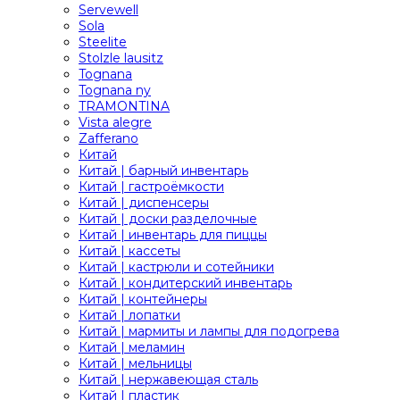
Servewell
Sola
Steelite
Stolzle lausitz
Tognana
Tognana ny
TRAMONTINA
Vista alegre
Zafferano
Китай
Китай | барный инвентарь
Китай | гастроёмкости
Китай | диспенсеры
Китай | доски разделочные
Китай | инвентарь для пиццы
Китай | кассеты
Китай | кастрюли и сотейники
Китай | кондитерский инвентарь
Китай | контейнеры
Китай | лопатки
Китай | мармиты и лампы для подогрева
Китай | меламин
Китай | мельницы
Китай | нержавеющая сталь
Китай | пластик