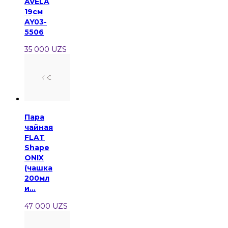
AVELA
19см
AY03-
5506
35 000 UZS
Пара
чайная
FLAT
Shape
ONIX
(чашка
200мл
и...
47 000 UZS