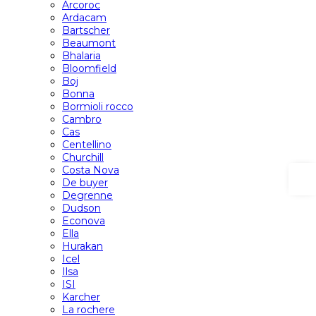
Arcoroc
Ardacam
Bartscher
Beaumont
Bhalaria
Bloomfield
Boj
Bonna
Bormioli rocco
Cambro
Cas
Centellino
Churchill
Costa Nova
De buyer
Degrenne
Dudson
Econova
Ella
Hurakan
Icel
Ilsa
ISI
Karcher
La rochere