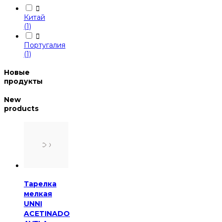

Китай
(1)

Португалия
(1)
Новые
продукты
New
products
Тарелка
мелкая
UNNI
ACETINADO