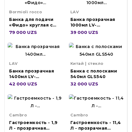
Bormioli rocco
LAV
Банка для подачи
Банка прозрачная
«Фидо» круглая с
1000мл LV-
крышкой стекло 2
DUO100PK222XZ
79 000 UZS
39 000 UZS
141360-1
LAV
Китай | стекло
Банка прозрачная
Банка с полосками
1400мл LV-
540мл GLS540
DUO140PK222Y
42 000 UZS
32 000 UZS
Cambro
Cambro
Гастроемкость - 1,9
Гастроемкость - 11,4
Л - прозрачная
Л - прозрачная