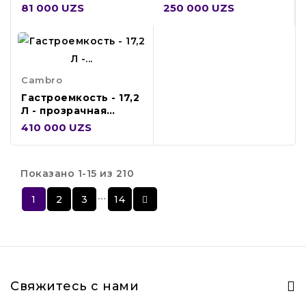
2SFSPROCW135
12SFSPROCW135
81 000 UZS
250 000 UZS
Cambro
Гастроемкость - 17,2
Л - прозрачная
18SFSPROCW135
410 000 UZS
Показано 1-15 из 210
…
1
2
3
14
Свяжитесь с нами