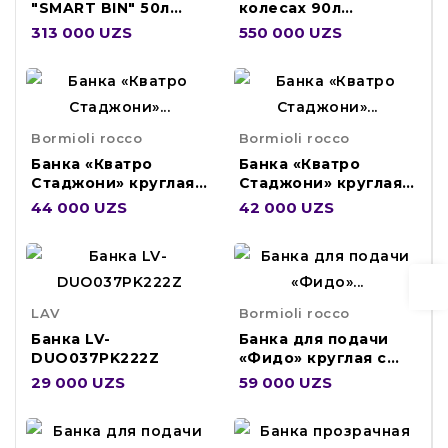
"SMART BIN" 50л
колесах 90л
434258109
52х42,5х85см
313 000 UZS
550 000 UZS
(Черный 434272913
Bormioli rocco
Bormioli rocco
Банка «Кватро
Банка «Кватро
Стаджони» круглая
Стаджони» круглая
без крышки 200мл
без крышки 250мл
44 000 UZS
42 000 UZS
354757VSZ121990
357750FSA121990
LAV
Bormioli rocco
Банка LV-
Банка для подачи
DUO037PK222Z
«Фидо» круглая с
крышкой стекло 1
29 000 UZS
59 000 UZS
141370-1