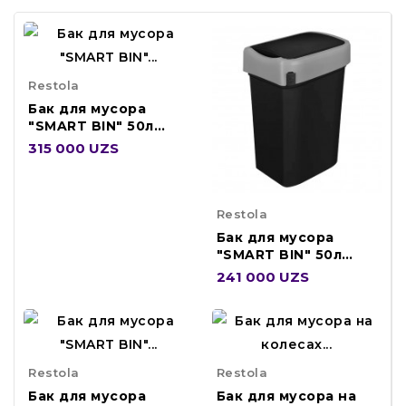
Restola
Бак для мусора
"SMART BIN" 50л
(430x330x630мм), с
315 000 UZS
434258111
Restola
Бак для мусора
"SMART BIN" 50л
(430x330x630мм), с
241 000 UZS
435290013
Restola
Restola
Бак для мусора
Бак для мусора на