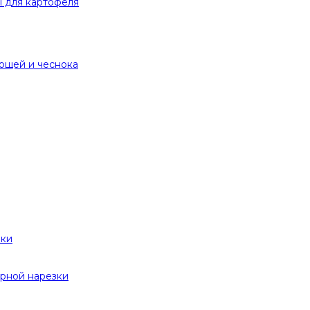
 для картофеля
вощей и чеснока
вки
рной нарезки