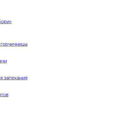
бори»
 горчичницы
ачи
я запекания
нтов