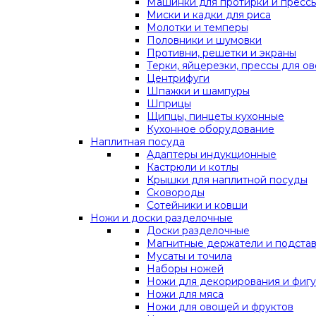
Машинки для протирки и прессы
Миски и кадки для риса
Молотки и темперы
Половники и шумовки
Противни, решетки и экраны
Терки, яйцерезки, прессы для о
Центрифуги
Шпажки и шампуры
Шприцы
Щипцы, пинцеты кухонные
Кухонное оборудование
Наплитная посуда
Адаптеры индукционные
Кастрюли и котлы
Крышки для наплитной посуды
Сковороды
Сотейники и ковши
Ножи и доски разделочные
Доски разделочные
Магнитные держатели и подста
Мусаты и точила
Наборы ножей
Ножи для декорирования и фигу
Ножи для мяса
Ножи для овощей и фруктов