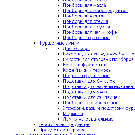
Приборы для масла
Приборы для морепродуктов
Приборы для рыбы
Приборы для стейка
Приборы для фруктов
Приборы для чая и кофе
Приборы закусочные
Фуршетные линии
Диспенсеры
Емкости для охлаждения бутыло
Емкости для столовых приборов
Емкости фуршетные
Кофейники и термосы
Подносы фуршетные
Подставки для бутылок
Подставки для вафельных стака
Подставки для мяса
Подставки для сэндвичей
Приборы сервировочные
Этажерки, вазы и подставки фу
Мармиты
Лампы нагревательные
Текстильная продукция
Предметы интерьера