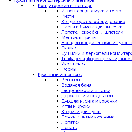
Кухонный и кондитерский инвентарь
Кондитерский инвентарь
Инвентарь для муки и теста
Кисти
Кондитерское оборудование
Листы и бумага для выпечки
Лопатки, скребки и шпатели
Мешки, шприцы
Насадки кондитерские и кухон
Скалки
Сушилки и держатели кондитер
Трафареты, формы-резаки, выем
Украшения
Формы
Кухонный инвентарь
Венчики
Водяная баня
Гастроемкости и лотки
Держатели и подставки
Дуршлаги, сита и воронки
Иглы и крюки
Коврики для суши
Ложки и вилки кухонные
Лопатки
Лопаты