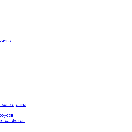
ячего
я охлаждения
соусов
ля салфеток