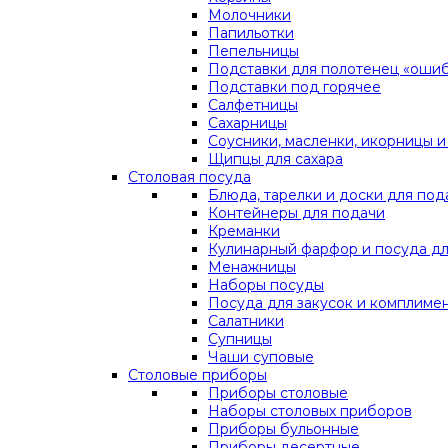
Молочники
Папильотки
Пепельницы
Подставки для полотенец «оши
Подставки под горячее
Салфетницы
Сахарницы
Соусники, масленки, икорницы и
Щипцы для сахара
Столовая посуда
Блюда, тарелки и доски для под
Контейнеры для подачи
Креманки
Кулинарный фарфор и посуда дл
Менажницы
Наборы посуды
Посуда для закусок и комплиме
Салатники
Супницы
Чаши суповые
Столовые приборы
Приборы столовые
Наборы столовых приборов
Приборы бульонные
Приборы десертные