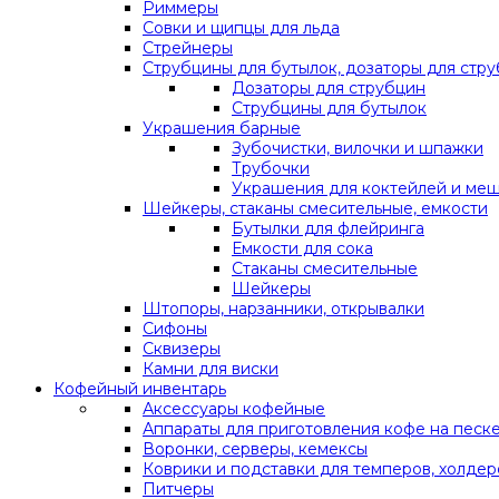
Риммеры
Совки и щипцы для льда
Стрейнеры
Струбцины для бутылок, дозаторы для стр
Дозаторы для струбцин
Струбцины для бутылок
Украшения барные
Зубочистки, вилочки и шпажки
Трубочки
Украшения для коктейлей и ме
Шейкеры, стаканы смесительные, емкости
Бутылки для флейринга
Емкости для сока
Стаканы смесительные
Шейкеры
Штопоры, нарзанники, открывалки
Сифоны
Сквизеры
Камни для виски
Кофейный инвентарь
Аксессуары кофейные
Аппараты для приготовления кофе на песк
Воронки, серверы, кемексы
Коврики и подставки для темперов, холдер
Питчеры