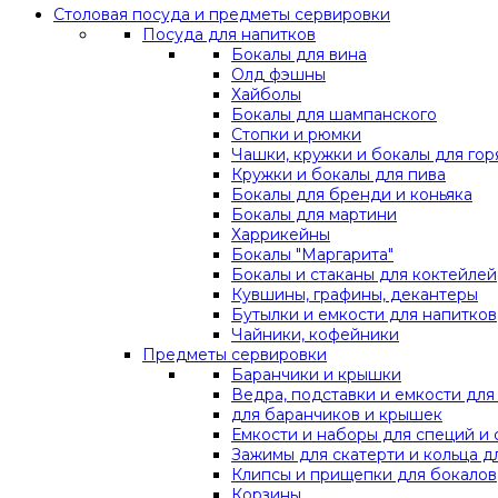
Столовая посуда и предметы сервировки
Посуда для напитков
Бокалы для вина
Олд фэшны
Хайболы
Бокалы для шампанского
Стопки и рюмки
Чашки, кружки и бокалы для гор
Кружки и бокалы для пива
Бокалы для бренди и коньяка
Бокалы для мартини
Харрикейны
Бокалы "Маргарита"
Бокалы и стаканы для коктейлей
Кувшины, графины, декантеры
Бутылки и емкости для напитков
Чайники, кофейники
Предметы сервировки
Баранчики и крышки
Ведра, подставки и емкости дл
для баранчиков и крышек
Емкости и наборы для специй и 
Зажимы для скатерти и кольца д
Клипсы и прищепки для бокалов
Корзины