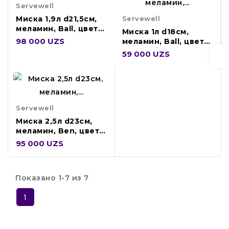
Servewell
Servewell
Миска 1,9л d21,5см,
меламин, Ball, цвет
Миска 1л d18см,
белый H-2325
98 000 UZS
меламин, Ball, цвет
белый H-2326
59 000 UZS
Servewell
Миска 2,5л d23см,
меламин, Ben, цвет
белый S-2676
95 000 UZS
Показано 1-7 из 7
1