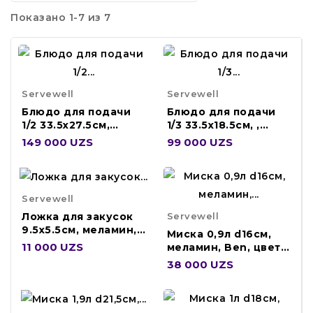
Показано 1-7 из 7
Servewell
Servewell
Блюдо для подачи
Блюдо для подачи
1/2 33.5x27.5см,
1/3 33.5x18.5см, ,
меламин, Glossy, K-
Glossy, цвет B K-
149 000 UZS
99 000 UZS
1073BLOTCH
1072BLOTCH
Servewell
Servewell
Ложка для закусок
9.5x5.5см, меламин,
Миска 0,9л d16см,
Piccaso, цве H-2307
11 000 UZS
меламин, Ben, цвет
белый S-2596
38 000 UZS