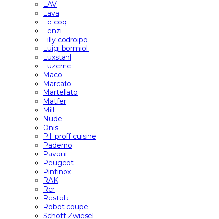
LAV
Lava
Le coq
Lenzi
Lilly codroipo
Luigi bormioli
Luxstahl
Luzerne
Maco
Marcato
Martellato
Matfer
Mill
Nude
Onis
P.l. proff cuisine
Paderno
Pavoni
Peugeot
Pintinox
RAK
Rcr
Restola
Robot coupe
Schott Zwiesel