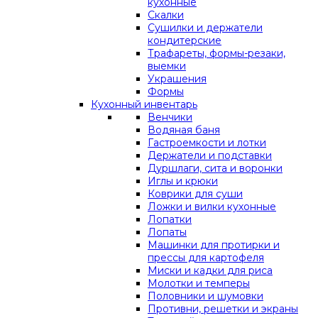
кухонные
Скалки
Сушилки и держатели
кондитерские
Трафареты, формы-резаки,
выемки
Украшения
Формы
Кухонный инвентарь
Венчики
Водяная баня
Гастроемкости и лотки
Держатели и подставки
Дуршлаги, сита и воронки
Иглы и крюки
Коврики для суши
Ложки и вилки кухонные
Лопатки
Лопаты
Машинки для протирки и
прессы для картофеля
Миски и кадки для риса
Молотки и темперы
Половники и шумовки
Противни, решетки и экраны