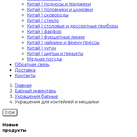
Китай | подносы и триджеки
Китай | половники и шумовки
Китай | сковороды
Китай | стекло
Китай | столовые и дессертные приборы
Китай | фарфор
Китай | фуршетные линии
Китай | чайники и френч-прессы
Китай | чугун
Китай | щипцы и пинцеты
Медная посуда
Обратная связь
Доставка
Контакты
Главная
Барный инвентарь
Украшения барные
Украшения для коктейлей и мешалки

ОК
Новые
продукты