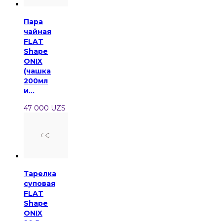
Пара
чайная
FLAT
Shape
ONIX
(чашка
200мл
и...
47 000 UZS
Тарелка
суповая
FLAT
Shape
ONIX