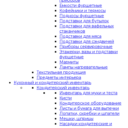
приборов
Емкости фуршетные
Кофейники и термосы
Подносы фуршетные
Подставки для бутылок
Подставки для вафельных
стаканчиков
Подставки для мяса
Подставки для сэндвичей
Приборы сервировочные
Этажерки, вазы и подставки
фуршетные
Мармиты
Лампы нагревательные
Текстильная продукция
Предметы интерьера
Кухонный и кондитерский инвентарь
Кондитерский инвентарь
Инвентарь для муки и теста
Кисти
Кондитерское оборудование
Листы и бумага для выпечки
Лопатки, скребки и шпатели
Мешки, шприцы
Насадки кондитерские и