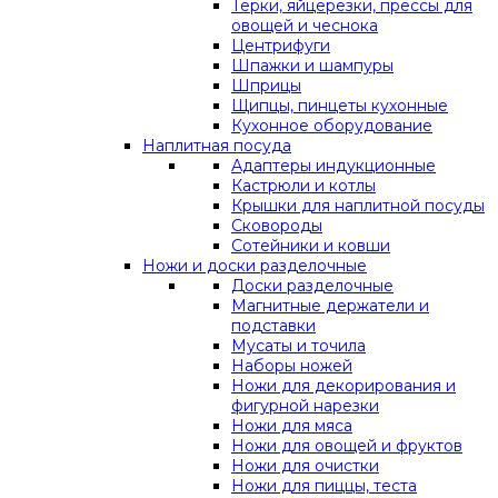
Терки, яйцерезки, прессы для
овощей и чеснока
Центрифуги
Шпажки и шампуры
Шприцы
Щипцы, пинцеты кухонные
Кухонное оборудование
Наплитная посуда
Адаптеры индукционные
Кастрюли и котлы
Крышки для наплитной посуды
Сковороды
Сотейники и ковши
Ножи и доски разделочные
Доски разделочные
Магнитные держатели и
подставки
Мусаты и точила
Наборы ножей
Ножи для декорирования и
фигурной нарезки
Ножи для мяса
Ножи для овощей и фруктов
Ножи для очистки
Ножи для пиццы, теста