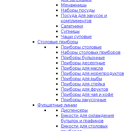
Менажницы
Наборы посуды
Посуда для закусок и
комплиментов
Салатники
Супницы
Чаши суповые
Столовые приборы
Приборы столовые
Наборы столовых приборов
Приборы бульонные
Приборы десертные
Приборы для масла
Приборы для морепродуктов
Приборы для рыбы
Приборы для стейка
Приборы для фруктов
Приборы для чая и кофе
Приборы закусочные
Фуршетные линии
Диспенсеры
Емкости для охлаждения
бутылок и графинов
Емкости для столовых