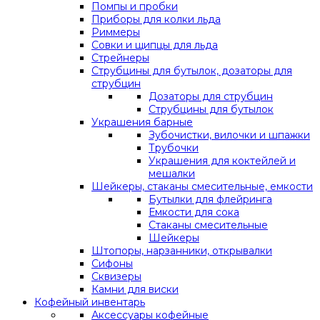
Помпы и пробки
Приборы для колки льда
Риммеры
Совки и щипцы для льда
Стрейнеры
Струбцины для бутылок, дозаторы для
струбцин
Дозаторы для струбцин
Струбцины для бутылок
Украшения барные
Зубочистки, вилочки и шпажки
Трубочки
Украшения для коктейлей и
мешалки
Шейкеры, стаканы смесительные, емкости
Бутылки для флейринга
Емкости для сока
Стаканы смесительные
Шейкеры
Штопоры, нарзанники, открывалки
Сифоны
Сквизеры
Камни для виски
Кофейный инвентарь
Аксессуары кофейные