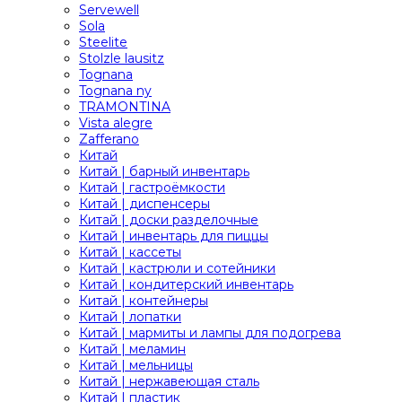
Servewell
Sola
Steelite
Stolzle lausitz
Tognana
Tognana ny
TRAMONTINA
Vista alegre
Zafferano
Китай
Китай | барный инвентарь
Китай | гастроёмкости
Китай | диспенсеры
Китай | доски разделочные
Китай | инвентарь для пиццы
Китай | кассеты
Китай | кастрюли и сотейники
Китай | кондитерский инвентарь
Китай | контейнеры
Китай | лопатки
Китай | мармиты и лампы для подогрева
Китай | меламин
Китай | мельницы
Китай | нержавеющая сталь
Китай | пластик