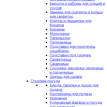
Емкости и наборы для специй и
соусов
Зажимы для скатерти и кольца
для салфеток
Клипсы и прищепки для
бокалов
Корзины
Молочники
Папильотки
Пепельницы
Подставки для полотенец
«ошибори»
Подставки под горячее
Салфетницы
Сахарницы
Соусники, масленки, икорницы
и горчичницы
Щипцы для сахара
Столовая посуда
Блюда, тарелки и доски для
подачи
Контейнеры для подачи
Креманки
Кулинарный фарфор и посуда
для запекания