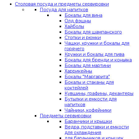
Столовая посуда и предметы сервировки
Посуда для напитков
Бокалы для вина
Олд фэшны
Хайболы
Бокалы для шампанского
Стопки и рюмки
Чашки, кружки и бокалы для
горячего
Кружки и бокалы для пива
Бокалы для бренди и коньяка
Бокалы для мартини
Харрикейны
Бокалы "Маргарита"
Бокалы и стаканы для
коктейлей
Кувшины, графины, декантеры
Бутылки и емкости для
напитков
Чайники, кофейники
Предметы сервировки
Баранчики и крышки
Ведра, подставки и емкости
для охлаждения
для баранчиков и крышек