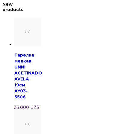
New
products
Тарелка
мелкая
UNNI
ACETINADO
AVELA
19см
AY03-
5506
35 000 UZS