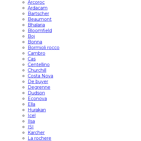
Arcoroc
Ardacam
Bartscher
Beaumont
Bhalaria
Bloomfield
Boj
Bonna
Bormioli rocco
Cambro
Cas
Centellino
Churchill
Costa Nova
De buyer
Degrenne
Dudson
Econova
Ella
Hurakan
Icel
Ilsa
ISI
Karcher
La rochere