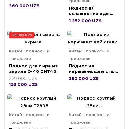
триджеки
260 000 UZS
Поднос д/
охлаждения еды
FT238
1 252 000 UZS
-76 000 UZS
Китай | подносы и
Китай | подносы и
триджеки
триджеки
Поднос для сыра из
Поднос из
акрила D-40 CHT40
нержавеющей стали
40см DS-1016NHRO
229 000 UZS
350 000 UZS
153 000 UZS
Китай | подносы и
Китай | подносы и
триджеки
триджеки