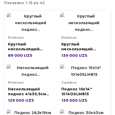
Показано 1-15 из 42
Pintinox
Pintinox
Круглый
Круглый
нескользящий
нескользящий
поднос 28см
поднос 40,5см
89 000 UZS
139 000 UZS
53746528
53746540
Pintinox
Cambro
Нескользящий
Поднос 10х14"
поднос 41х30,5см
1014DSLM815
53746041
129 000 UZS
139 000 UZS