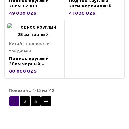
Поднос круглый
Поднос круглый
28см T2808
28см коричневый
TF-1100CTBMC-FG
49 000 UZS
41 000 UZS
Китай | подносы и
триджеки
Поднос круглый
28см черный
T2808B
80 000 UZS
Показано 1-15 из 42
1
2
3