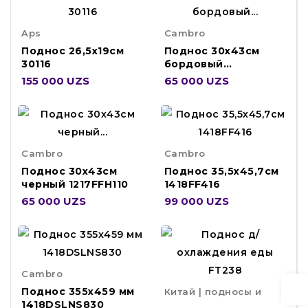
Aps
Cambro
Поднос 26,5х19см
Поднос 30х43см
30116
бордовый
1217FFH416
155 000 UZS
65 000 UZS
Cambro
Cambro
Поднос 30х43см
Поднос 35,5х45,7см
черный 1217FFH110
1418FF416
65 000 UZS
99 000 UZS
Cambro
Поднос 355х459 мм
Китай | подносы и
1418DSLNS830