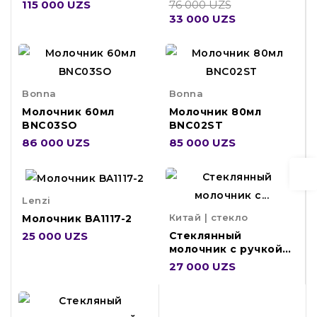
115 000 UZS
76 000 UZS
33 000 UZS
Bonna
Bonna
Молочник 60мл
Молочник 80мл
BNC03SO
BNC02ST
86 000 UZS
85 000 UZS
Lenzi
Китай | стекло
Молочник BA1117-2
25 000 UZS
Стеклянный
молочник с ручкой
110мл GLJ110
27 000 UZS