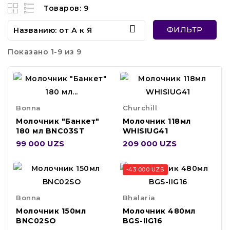
Товаров: 9

ФИЛЬТР
Названию: от А к Я
Показано 1-9 из 9
Bonna
Churchill
Молочник "Банкет"
Молочник 118мл
180 мл BNC03ST
WHISIUG41
99 000 UZS
209 000 UZS
-43 000 UZS
Bonna
Bhalaria
Молочник 150мл
Молочник 480мл
BNC02SO
BGS-IIG16