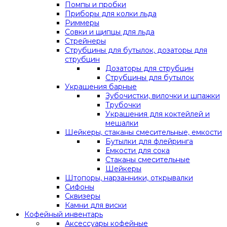
Помпы и пробки
Приборы для колки льда
Риммеры
Совки и щипцы для льда
Стрейнеры
Струбцины для бутылок, дозаторы для
струбцин
Дозаторы для струбцин
Струбцины для бутылок
Украшения барные
Зубочистки, вилочки и шпажки
Трубочки
Украшения для коктейлей и
мешалки
Шейкеры, стаканы смесительные, емкости
Бутылки для флейринга
Емкости для сока
Стаканы смесительные
Шейкеры
Штопоры, нарзанники, открывалки
Сифоны
Сквизеры
Камни для виски
Кофейный инвентарь
Аксессуары кофейные