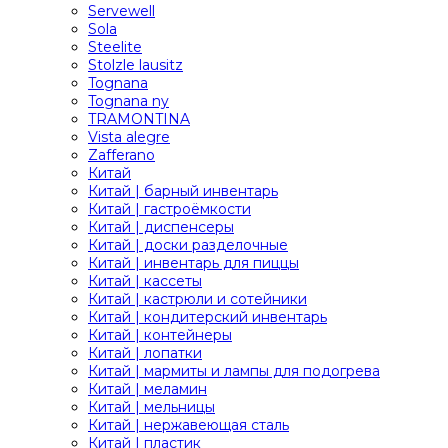
Servewell
Sola
Steelite
Stolzle lausitz
Tognana
Tognana ny
TRAMONTINA
Vista alegre
Zafferano
Китай
Китай | барный инвентарь
Китай | гастроёмкости
Китай | диспенсеры
Китай | доски разделочные
Китай | инвентарь для пиццы
Китай | кассеты
Китай | кастрюли и сотейники
Китай | кондитерский инвентарь
Китай | контейнеры
Китай | лопатки
Китай | мармиты и лампы для подогрева
Китай | меламин
Китай | мельницы
Китай | нержавеющая сталь
Китай | пластик