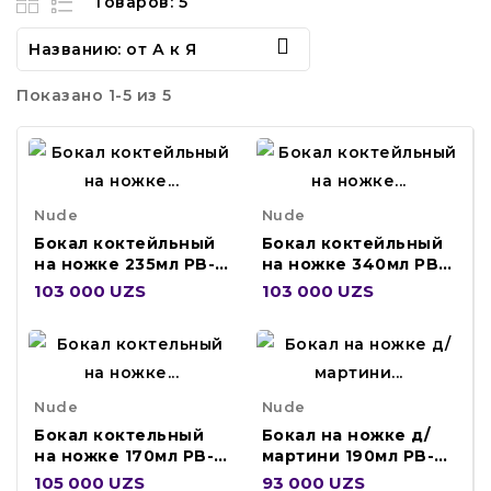
Товаров: 5

Названию: от А к Я
Показано 1-5 из 5
Nude
Nude
Бокал коктейльный
Бокал коктейльный
на ножке 235мл PB-
на ножке 340мл PB-
67306
67043
103 000 UZS
103 000 UZS
Nude
Nude
Бокал коктельный
Бокал на ножке д/
на ножке 170мл PB-
мартини 190мл PB-
67286
67012
105 000 UZS
93 000 UZS