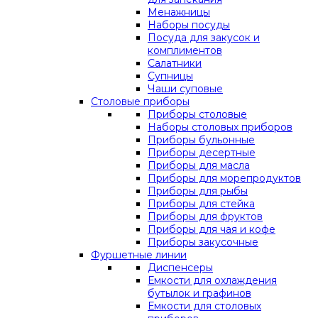
Менажницы
Наборы посуды
Посуда для закусок и
комплиментов
Салатники
Супницы
Чаши суповые
Столовые приборы
Приборы столовые
Наборы столовых приборов
Приборы бульонные
Приборы десертные
Приборы для масла
Приборы для морепродуктов
Приборы для рыбы
Приборы для стейка
Приборы для фруктов
Приборы для чая и кофе
Приборы закусочные
Фуршетные линии
Диспенсеры
Емкости для охлаждения
бутылок и графинов
Емкости для столовых