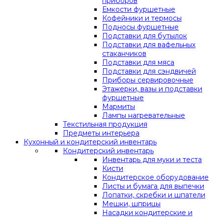
приборов
Емкости фуршетные
Кофейники и термосы
Подносы фуршетные
Подставки для бутылок
Подставки для вафельных
стаканчиков
Подставки для мяса
Подставки для сэндвичей
Приборы сервировочные
Этажерки, вазы и подставки
фуршетные
Мармиты
Лампы нагревательные
Текстильная продукция
Предметы интерьера
Кухонный и кондитерский инвентарь
Кондитерский инвентарь
Инвентарь для муки и теста
Кисти
Кондитерское оборудование
Листы и бумага для выпечки
Лопатки, скребки и шпатели
Мешки, шприцы
Насадки кондитерские и