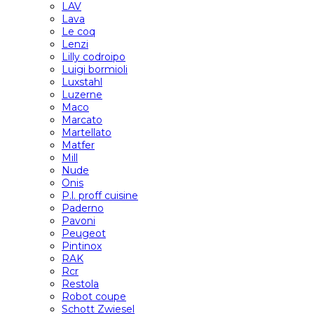
LAV
Lava
Le coq
Lenzi
Lilly codroipo
Luigi bormioli
Luxstahl
Luzerne
Maco
Marcato
Martellato
Matfer
Mill
Nude
Onis
P.l. proff cuisine
Paderno
Pavoni
Peugeot
Pintinox
RAK
Rcr
Restola
Robot coupe
Schott Zwiesel