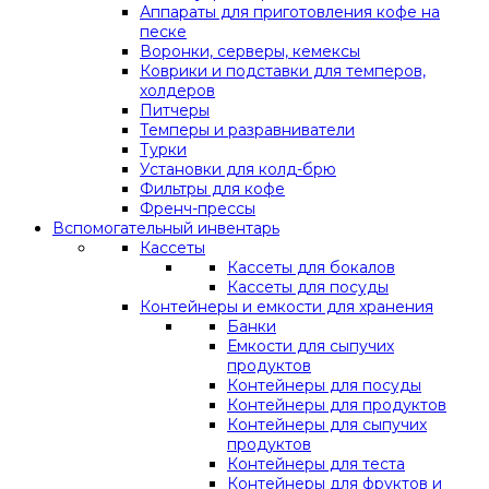
Аппараты для приготовления кофе на
песке
Воронки, серверы, кемексы
Коврики и подставки для темперов,
холдеров
Питчеры
Темперы и разравниватели
Турки
Установки для колд-брю
Фильтры для кофе
Френч-прессы
Вспомогательный инвентарь
Кассеты
Кассеты для бокалов
Кассеты для посуды
Контейнеры и емкости для хранения
Банки
Емкости для сыпучих
продуктов
Контейнеры для посуды
Контейнеры для продуктов
Контейнеры для сыпучих
продуктов
Контейнеры для теста
Контейнеры для фруктов и