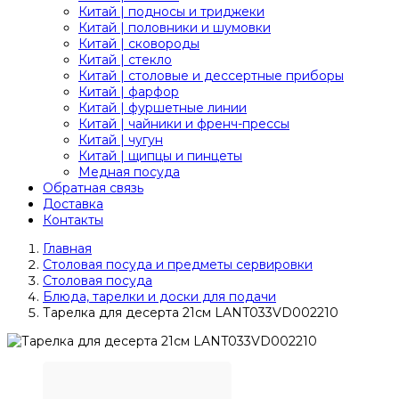
Китай | подносы и триджеки
Китай | половники и шумовки
Китай | сковороды
Китай | стекло
Китай | столовые и дессертные приборы
Китай | фарфор
Китай | фуршетные линии
Китай | чайники и френч-прессы
Китай | чугун
Китай | щипцы и пинцеты
Медная посуда
Обратная связь
Доставка
Контакты
Главная
Столовая посуда и предметы сервировки
Столовая посуда
Блюда, тарелки и доски для подачи
Тарелка для десерта 21см LANT033VD002210