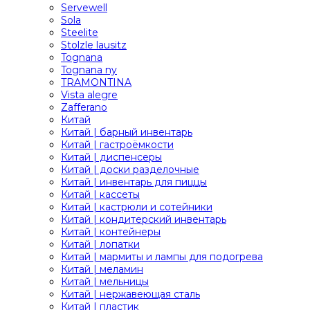
Servewell
Sola
Steelite
Stolzle lausitz
Tognana
Tognana ny
TRAMONTINA
Vista alegre
Zafferano
Китай
Китай | барный инвентарь
Китай | гастроёмкости
Китай | диспенсеры
Китай | доски разделочные
Китай | инвентарь для пиццы
Китай | кассеты
Китай | кастрюли и сотейники
Китай | кондитерский инвентарь
Китай | контейнеры
Китай | лопатки
Китай | мармиты и лампы для подогрева
Китай | меламин
Китай | мельницы
Китай | нержавеющая сталь
Китай | пластик