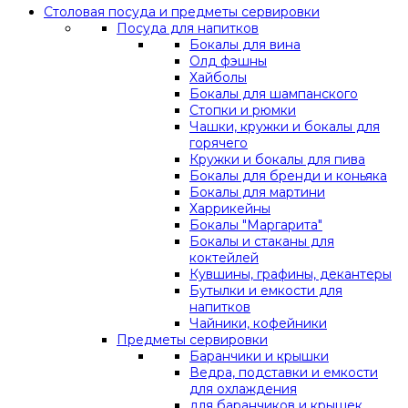
Столовая посуда и предметы сервировки
Посуда для напитков
Бокалы для вина
Олд фэшны
Хайболы
Бокалы для шампанского
Стопки и рюмки
Чашки, кружки и бокалы для
горячего
Кружки и бокалы для пива
Бокалы для бренди и коньяка
Бокалы для мартини
Харрикейны
Бокалы "Маргарита"
Бокалы и стаканы для
коктейлей
Кувшины, графины, декантеры
Бутылки и емкости для
напитков
Чайники, кофейники
Предметы сервировки
Баранчики и крышки
Ведра, подставки и емкости
для охлаждения
для баранчиков и крышек