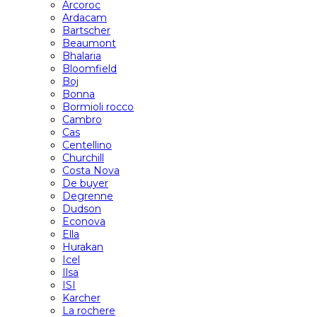
Arcoroc
Ardacam
Bartscher
Beaumont
Bhalaria
Bloomfield
Boj
Bonna
Bormioli rocco
Cambro
Cas
Centellino
Churchill
Costa Nova
De buyer
Degrenne
Dudson
Econova
Ella
Hurakan
Icel
Ilsa
ISI
Karcher
La rochere