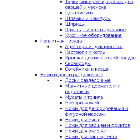
Терки, яйцерезки, прессы для
овощей и чеснока
Центрифуги
Шпажки и шампуры
Шприцы
Щипцы, пинцеты кухонные
Кухонное оборудование
Наплитная посуда
Адаптеры индукционные
Кастрюли и котлы
Крышки для наплитной посуды
Сковороды
Сотейники и ковши
Ножи и доски разделочные
Доски разделочные
Магнитные держатели и
подставки
Мусаты и точила
Наборы ножей
Ножи для декорирования и
фигурной нарезки
Ножи для мяса
Ножи для овощей и фруктов
Ножи для очистки
Ножи для пиццы, теста