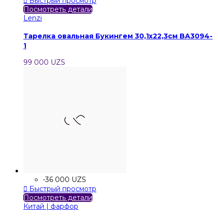

Быстрый просмотр
Посмотреть детали
Lenzi
Тарелка овальная Букингем 30,1х22,3см BA3094-
1
99 000 UZS
-36 000 UZS

Быстрый просмотр
Посмотреть детали
Китай | фарфор