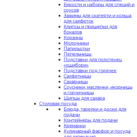
Емкости и наборы для специй и
соусов
Зажимы для скатерти и кольца
для салфеток
Клипсы и прищепки для
бокалов
Корзины
Молочники
Папильотки
Пепельницы
Подставки для полотенец
«ошибори»
Подставки под горячее
Салфетницы
Сахарницы
Соусники, масленки, икорницы
и горчичницы
Щипцы для сахара
Столовая посуда
Блюда, тарелки и доски для
подачи
Контейнеры для подачи
Креманки
Кулинарный фарфор и посуда
для запекания