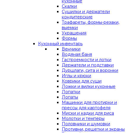
кухонные
Скалки
Сушилки и держатели
кондитерские
Трафареты, формы-резаки,
выемки
Украшения
Формы
Кухонный инвентарь
Венчики
Водяная баня
Гастроемкости и лотки
Держатели и подставки
Дуршлаги, сита и воронки
Иглы и крюки
Коврики для суши
Ложки и вилки кухонные
Лопатки
Лопаты
Машинки для протирки и
прессы для картофеля
Миски и кадки для риса
Молотки и темперы
Половники и шумовки
Противни, решетки и экраны