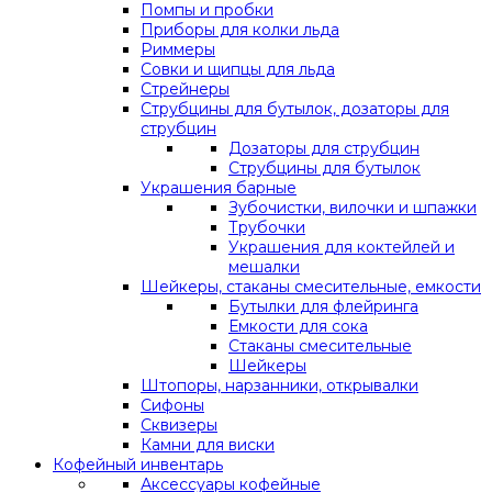
Помпы и пробки
Приборы для колки льда
Риммеры
Совки и щипцы для льда
Стрейнеры
Струбцины для бутылок, дозаторы для
струбцин
Дозаторы для струбцин
Струбцины для бутылок
Украшения барные
Зубочистки, вилочки и шпажки
Трубочки
Украшения для коктейлей и
мешалки
Шейкеры, стаканы смесительные, емкости
Бутылки для флейринга
Емкости для сока
Стаканы смесительные
Шейкеры
Штопоры, нарзанники, открывалки
Сифоны
Сквизеры
Камни для виски
Кофейный инвентарь
Аксессуары кофейные