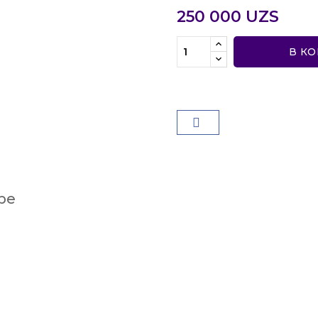
250 000 UZS
В К
ре