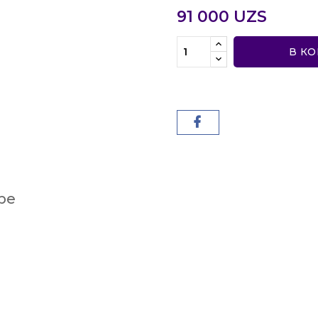
91 000 UZS
В К
ре