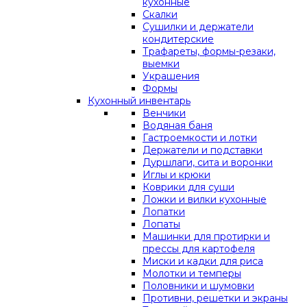
кухонные
Скалки
Сушилки и держатели
кондитерские
Трафареты, формы-резаки,
выемки
Украшения
Формы
Кухонный инвентарь
Венчики
Водяная баня
Гастроемкости и лотки
Держатели и подставки
Дуршлаги, сита и воронки
Иглы и крюки
Коврики для суши
Ложки и вилки кухонные
Лопатки
Лопаты
Машинки для протирки и
прессы для картофеля
Миски и кадки для риса
Молотки и темперы
Половники и шумовки
Противни, решетки и экраны