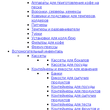
Аппараты для приготовления кофе на
песке
Воронки, серверы, кемексы
Коврики и подставки для темперов,
холдеров
Питчеры
Темперы и разравниватели
Турки
Установки для колд-брю
Фильтры для кофе
Френч-прессы
Вспомогательный инвентарь
Кассеты
Кассеты для бокалов
Кассеты для посуды
Контейнеры и емкости для хранения
Банки
Емкости для сыпучих
продуктов
Контейнеры для посуды
Контейнеры для продуктов
Контейнеры для сыпучих
продуктов
Контейнеры для теста
Контейнеры для фруктов и