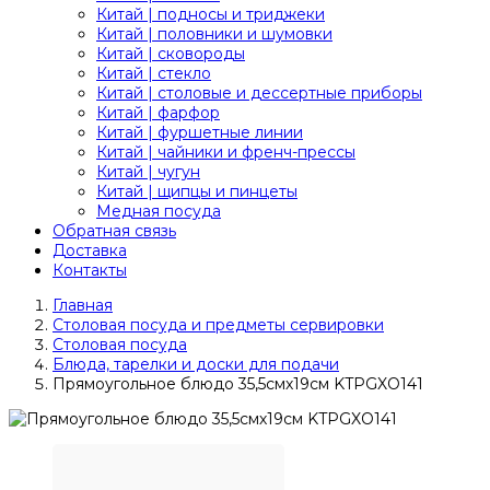
Китай | подносы и триджеки
Китай | половники и шумовки
Китай | сковороды
Китай | стекло
Китай | столовые и дессертные приборы
Китай | фарфор
Китай | фуршетные линии
Китай | чайники и френч-прессы
Китай | чугун
Китай | щипцы и пинцеты
Медная посуда
Обратная связь
Доставка
Контакты
Главная
Столовая посуда и предметы сервировки
Столовая посуда
Блюда, тарелки и доски для подачи
Прямоугольное блюдо 35,5смх19см KTPGXO141