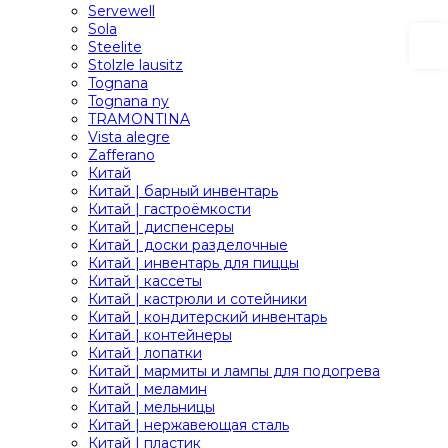
Servewell
Sola
Steelite
Stolzle lausitz
Tognana
Tognana ny
TRAMONTINA
Vista alegre
Zafferano
Китай
Китай | барный инвентарь
Китай | гастроёмкости
Китай | диспенсеры
Китай | доски разделочные
Китай | инвентарь для пиццы
Китай | кассеты
Китай | кастрюли и сотейники
Китай | кондитерский инвентарь
Китай | контейнеры
Китай | лопатки
Китай | мармиты и лампы для подогрева
Китай | меламин
Китай | мельницы
Китай | нержавеющая сталь
Китай | пластик