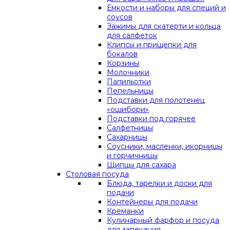
Емкости и наборы для специй и
соусов
Зажимы для скатерти и кольца
для салфеток
Клипсы и прищепки для
бокалов
Корзины
Молочники
Папильотки
Пепельницы
Подставки для полотенец
«ошибори»
Подставки под горячее
Салфетницы
Сахарницы
Соусники, масленки, икорницы
и горчичницы
Щипцы для сахара
Столовая посуда
Блюда, тарелки и доски для
подачи
Контейнеры для подачи
Креманки
Кулинарный фарфор и посуда
для запекания