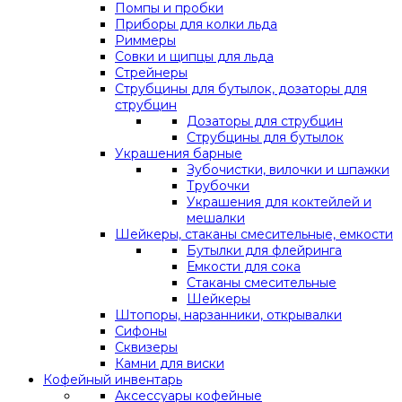
Помпы и пробки
Приборы для колки льда
Риммеры
Совки и щипцы для льда
Стрейнеры
Струбцины для бутылок, дозаторы для
струбцин
Дозаторы для струбцин
Струбцины для бутылок
Украшения барные
Зубочистки, вилочки и шпажки
Трубочки
Украшения для коктейлей и
мешалки
Шейкеры, стаканы смесительные, емкости
Бутылки для флейринга
Емкости для сока
Стаканы смесительные
Шейкеры
Штопоры, нарзанники, открывалки
Сифоны
Сквизеры
Камни для виски
Кофейный инвентарь
Аксессуары кофейные