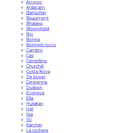
Arcoroc
Ardacam
Bartscher
Beaumont
Bhalaria
Bloomfield
Boj
Bonna
Bormioli rocco
Cambro
Cas
Centellino
Churchill
Costa Nova
De buyer
Degrenne
Dudson
Econova
Ella
Hurakan
Icel
Ilsa
ISI
Karcher
La rochere