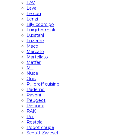
LAV
Lava
Le coq
Lenzi
Lilly codroipo
Luigi bormioli
Luxstahl
Luzerne
Maco
Marcato
Martellato
Matfer
Mill
Nude
Onis
P.l. proff cuisine
Paderno
Pavoni
Peugeot
Pintinox
RAK
Rcr
Restola
Robot coupe
Schott Zwiesel