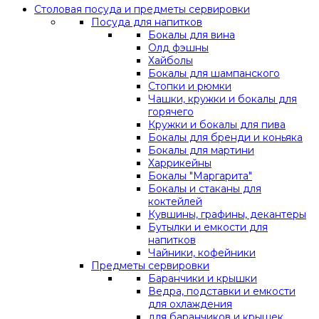
Столовая посуда и предметы сервировки
Посуда для напитков
Бокалы для вина
Олд фэшны
Хайболы
Бокалы для шампанского
Стопки и рюмки
Чашки, кружки и бокалы для
горячего
Кружки и бокалы для пива
Бокалы для бренди и коньяка
Бокалы для мартини
Харрикейны
Бокалы "Маргарита"
Бокалы и стаканы для
коктейлей
Кувшины, графины, декантеры
Бутылки и емкости для
напитков
Чайники, кофейники
Предметы сервировки
Баранчики и крышки
Ведра, подставки и емкости
для охлаждения
для баранчиков и крышек