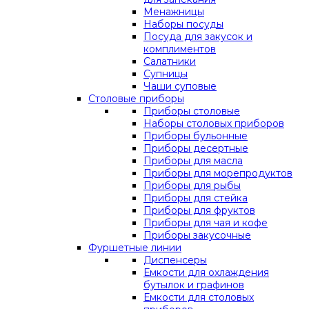
Менажницы
Наборы посуды
Посуда для закусок и
комплиментов
Салатники
Супницы
Чаши суповые
Столовые приборы
Приборы столовые
Наборы столовых приборов
Приборы бульонные
Приборы десертные
Приборы для масла
Приборы для морепродуктов
Приборы для рыбы
Приборы для стейка
Приборы для фруктов
Приборы для чая и кофе
Приборы закусочные
Фуршетные линии
Диспенсеры
Емкости для охлаждения
бутылок и графинов
Емкости для столовых