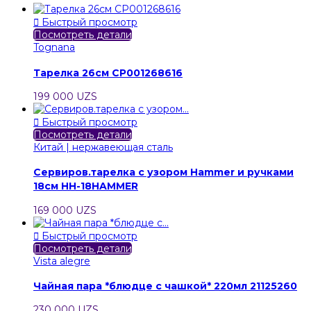

Быстрый просмотр
Посмотреть детали
Tognana
Тарелка 26см CP001268616
199 000 UZS

Быстрый просмотр
Посмотреть детали
Китай | нержавеющая сталь
Сервиров.тарелка с узором Hammer и ручками
18см HH-18HAMMER
169 000 UZS

Быстрый просмотр
Посмотреть детали
Vista alegre
Чайная пара *блюдце с чашкой* 220мл 21125260
230 000 UZS