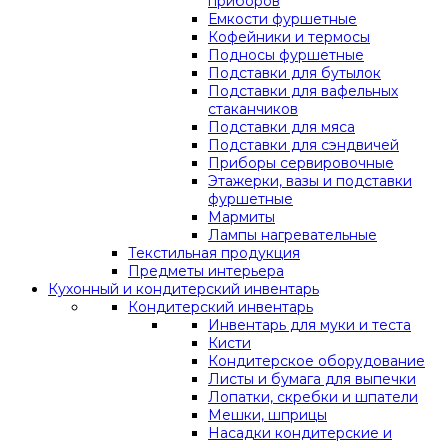
приборов
Емкости фуршетные
Кофейники и термосы
Подносы фуршетные
Подставки для бутылок
Подставки для вафельных
стаканчиков
Подставки для мяса
Подставки для сэндвичей
Приборы сервировочные
Этажерки, вазы и подставки
фуршетные
Мармиты
Лампы нагревательные
Текстильная продукция
Предметы интерьера
Кухонный и кондитерский инвентарь
Кондитерский инвентарь
Инвентарь для муки и теста
Кисти
Кондитерское оборудование
Листы и бумага для выпечки
Лопатки, скребки и шпатели
Мешки, шприцы
Насадки кондитерские и