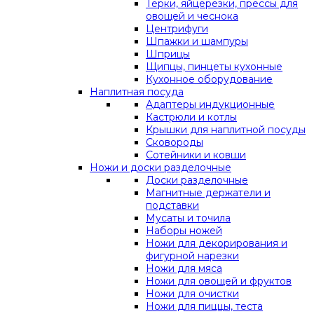
Терки, яйцерезки, прессы для
овощей и чеснока
Центрифуги
Шпажки и шампуры
Шприцы
Щипцы, пинцеты кухонные
Кухонное оборудование
Наплитная посуда
Адаптеры индукционные
Кастрюли и котлы
Крышки для наплитной посуды
Сковороды
Сотейники и ковши
Ножи и доски разделочные
Доски разделочные
Магнитные держатели и
подставки
Мусаты и точила
Наборы ножей
Ножи для декорирования и
фигурной нарезки
Ножи для мяса
Ножи для овощей и фруктов
Ножи для очистки
Ножи для пиццы, теста