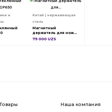
ники и
Китай | нержавеющая
сы
сталь
еклянный
Магнитный
50
держатель для ножей
340mm KM340
79 000 UZS
Товары
Наша компания