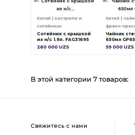
Китай | кастрюли и
Китай | чай
сотейники
френч-прес
Сотейник с крышкой
Чайник ст
из н/с 1.9л. FAG31695
650мл GP6
260 000 UZS
59 000 UZS
В этой категории 7 товаров:
Свяжитесь с нами