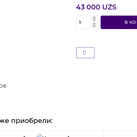
43 000 UZS
В К
ре
 же приобрели: