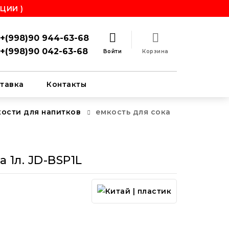
ЦИИ )
+(998)90 944-63-68
+(998)90 042-63-68
Войти
Корзина
тавка
Контакты
кости для напитков
емкость для сока
 1л. JD-BSP1L