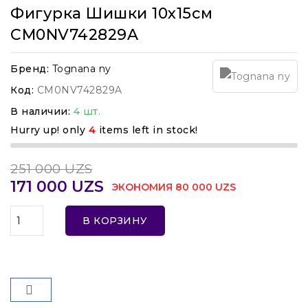
Фигурка Шишки 10х15см
CM0NV742829A
Бренд:
Tognana ny
Код:
CM0NV742829A
В наличии:
4 шт.
Hurry up! only
4
items left in stock!
251 000 UZS
171 000 UZS
ЭКОНОМИЯ 80 000 UZS
В КОРЗИНУ