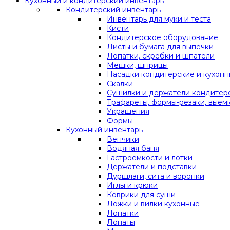
Кухонный и кондитерский инвентарь
Кондитерский инвентарь
Инвентарь для муки и теста
Кисти
Кондитерское оборудование
Листы и бумага для выпечки
Лопатки, скребки и шпатели
Мешки, шприцы
Насадки кондитерские и кухон
Скалки
Сушилки и держатели кондитер
Трафареты, формы-резаки, выем
Украшения
Формы
Кухонный инвентарь
Венчики
Водяная баня
Гастроемкости и лотки
Держатели и подставки
Дуршлаги, сита и воронки
Иглы и крюки
Коврики для суши
Ложки и вилки кухонные
Лопатки
Лопаты