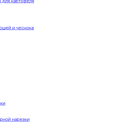
 для картофеля
вощей и чеснока
вки
рной нарезки