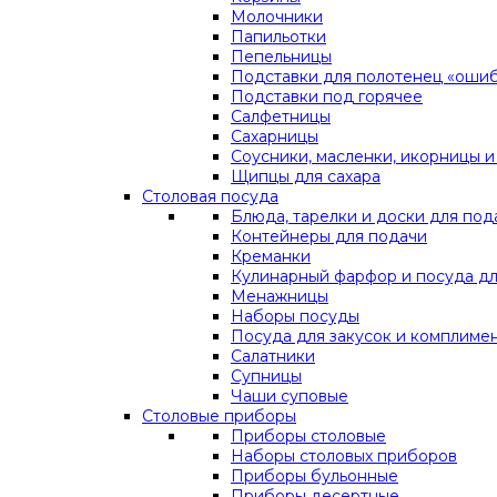
Молочники
Папильотки
Пепельницы
Подставки для полотенец «оши
Подставки под горячее
Салфетницы
Сахарницы
Соусники, масленки, икорницы и
Щипцы для сахара
Столовая посуда
Блюда, тарелки и доски для под
Контейнеры для подачи
Креманки
Кулинарный фарфор и посуда дл
Менажницы
Наборы посуды
Посуда для закусок и комплиме
Салатники
Супницы
Чаши суповые
Столовые приборы
Приборы столовые
Наборы столовых приборов
Приборы бульонные
Приборы десертные