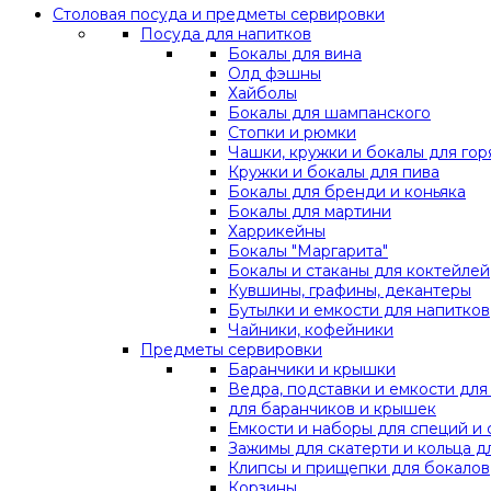
Столовая посуда и предметы сервировки
Посуда для напитков
Бокалы для вина
Олд фэшны
Хайболы
Бокалы для шампанского
Стопки и рюмки
Чашки, кружки и бокалы для гор
Кружки и бокалы для пива
Бокалы для бренди и коньяка
Бокалы для мартини
Харрикейны
Бокалы "Маргарита"
Бокалы и стаканы для коктейлей
Кувшины, графины, декантеры
Бутылки и емкости для напитков
Чайники, кофейники
Предметы сервировки
Баранчики и крышки
Ведра, подставки и емкости дл
для баранчиков и крышек
Емкости и наборы для специй и 
Зажимы для скатерти и кольца д
Клипсы и прищепки для бокалов
Корзины