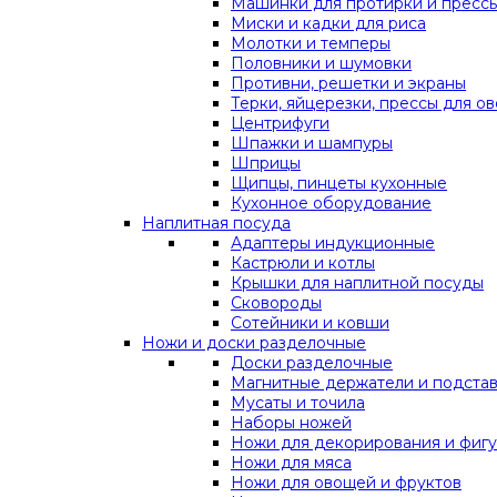
Машинки для протирки и прессы
Миски и кадки для риса
Молотки и темперы
Половники и шумовки
Противни, решетки и экраны
Терки, яйцерезки, прессы для о
Центрифуги
Шпажки и шампуры
Шприцы
Щипцы, пинцеты кухонные
Кухонное оборудование
Наплитная посуда
Адаптеры индукционные
Кастрюли и котлы
Крышки для наплитной посуды
Сковороды
Сотейники и ковши
Ножи и доски разделочные
Доски разделочные
Магнитные держатели и подста
Мусаты и точила
Наборы ножей
Ножи для декорирования и фигу
Ножи для мяса
Ножи для овощей и фруктов