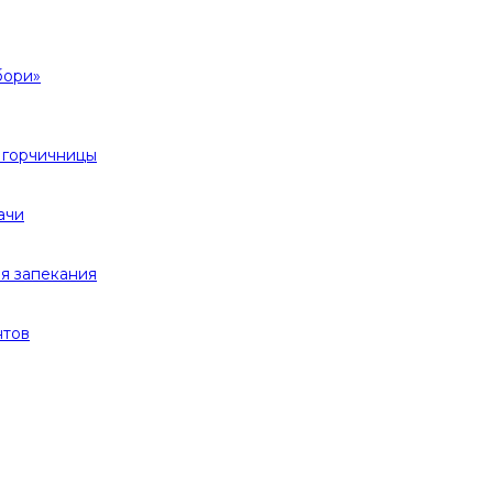
бори»
 горчичницы
ачи
я запекания
нтов