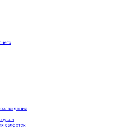
ячего
я охлаждения
соусов
ля салфеток