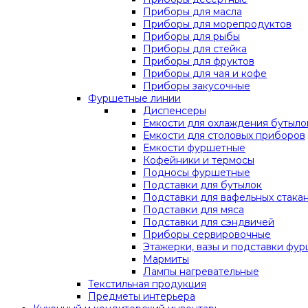
Приборы для масла
Приборы для морепродуктов
Приборы для рыбы
Приборы для стейка
Приборы для фруктов
Приборы для чая и кофе
Приборы закусочные
Фуршетные линии
Диспенсеры
Емкости для охлаждения бутыло
Емкости для столовых приборов
Емкости фуршетные
Кофейники и термосы
Подносы фуршетные
Подставки для бутылок
Подставки для вафельных стака
Подставки для мяса
Подставки для сэндвичей
Приборы сервировочные
Этажерки, вазы и подставки фу
Мармиты
Лампы нагревательные
Текстильная продукция
Предметы интерьера