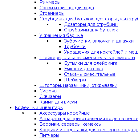
Риммеры
Совки и щипцы для льда
Стрейнеры
Струбцины для бутылок, дозаторы для стр
Дозаторы для струбцин
Струбцины для бутылок
Украшения барные
Зубочистки, вилочки и шпажки
Трубочки
Украшения для коктейлей и ме
Шейкеры, стаканы смесительные, емкости
Бутылки для флейринга
Емкости для сока
Стаканы смесительные
Шейкеры
Штопоры, нарзанники, открывалки
Сифоны
Сквизеры
Камни для виски
Кофейный инвентарь
Аксессуары кофейные
Аппараты для приготовления кофе на песк
Воронки, серверы, кемексы
Коврики и подставки для темперов, холдер
Питчеры