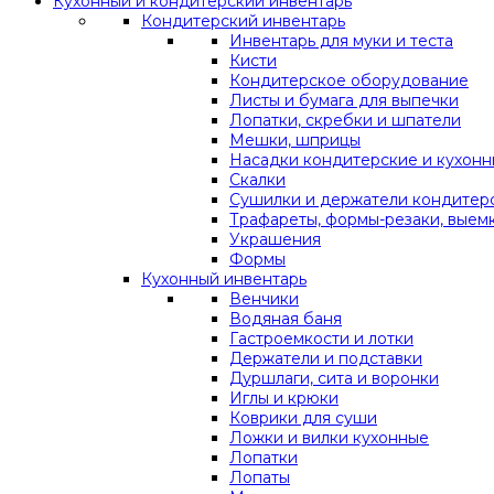
Кухонный и кондитерский инвентарь
Кондитерский инвентарь
Инвентарь для муки и теста
Кисти
Кондитерское оборудование
Листы и бумага для выпечки
Лопатки, скребки и шпатели
Мешки, шприцы
Насадки кондитерские и кухон
Скалки
Сушилки и держатели кондитер
Трафареты, формы-резаки, выем
Украшения
Формы
Кухонный инвентарь
Венчики
Водяная баня
Гастроемкости и лотки
Держатели и подставки
Дуршлаги, сита и воронки
Иглы и крюки
Коврики для суши
Ложки и вилки кухонные
Лопатки
Лопаты