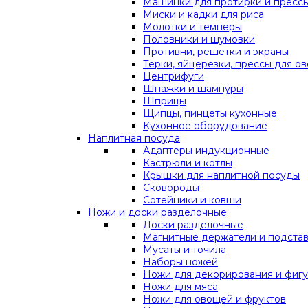
Машинки для протирки и прессы
Миски и кадки для риса
Молотки и темперы
Половники и шумовки
Противни, решетки и экраны
Терки, яйцерезки, прессы для о
Центрифуги
Шпажки и шампуры
Шприцы
Щипцы, пинцеты кухонные
Кухонное оборудование
Наплитная посуда
Адаптеры индукционные
Кастрюли и котлы
Крышки для наплитной посуды
Сковороды
Сотейники и ковши
Ножи и доски разделочные
Доски разделочные
Магнитные держатели и подста
Мусаты и точила
Наборы ножей
Ножи для декорирования и фигу
Ножи для мяса
Ножи для овощей и фруктов