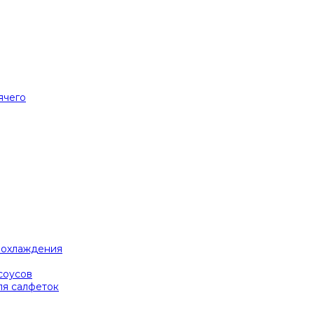
ячего
я охлаждения
соусов
ля салфеток