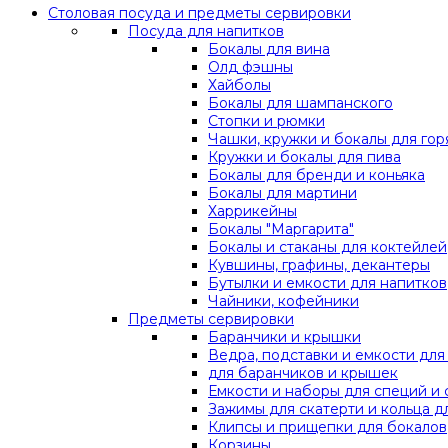
Столовая посуда и предметы сервировки
Посуда для напитков
Бокалы для вина
Олд фэшны
Хайболы
Бокалы для шампанского
Стопки и рюмки
Чашки, кружки и бокалы для гор
Кружки и бокалы для пива
Бокалы для бренди и коньяка
Бокалы для мартини
Харрикейны
Бокалы "Маргарита"
Бокалы и стаканы для коктейлей
Кувшины, графины, декантеры
Бутылки и емкости для напитков
Чайники, кофейники
Предметы сервировки
Баранчики и крышки
Ведра, подставки и емкости дл
для баранчиков и крышек
Емкости и наборы для специй и 
Зажимы для скатерти и кольца д
Клипсы и прищепки для бокалов
Корзины