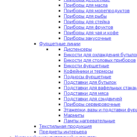
Приборы для масла
Приборы для морепродуктов
Приборы для рыбы
Приборы для стейка
Приборы для фруктов
Приборы для чая и кофе
Приборы закусочные
Фуршетные линии
Диспенсеры
Емкости для охлаждения бутыло
Емкости для столовых приборов
Емкости фуршетные
Кофейники и термосы
Подносы фуршетные
Подставки для бутылок
Подставки для вафельных стака
Подставки для мяса
Подставки для сэндвичей
Приборы сервировочные
Этажерки, вазы и подставки фу
Мармиты
Лампы нагревательные
Текстильная продукция
Предметы интерьера