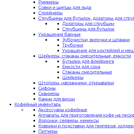
Риммеры
Совки и щипцы для льда
Стрейнеры
Струбцины для бутылок, дозаторы для стр
Дозаторы для струбцин
Струбцины для бутылок
Украшения барные
Зубочистки, вилочки и шпажки
Трубочки
Украшения для коктейлей и ме
Шейкеры, стаканы смесительные, емкости
Бутылки для флейринга
Емкости для сока
Стаканы смесительные
Шейкеры
Штопоры, нарзанники, открывалки
Сифоны
Сквизеры
Камни для виски
Кофейный инвентарь
Аксессуары кофейные
Аппараты для приготовления кофе на песк
Воронки, серверы, кемексы
Коврики и подставки для темперов, холдер
Питчеры