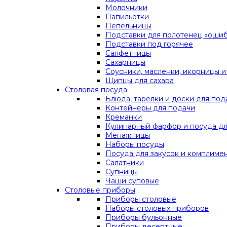
Молочники
Папильотки
Пепельницы
Подставки для полотенец «оши
Подставки под горячее
Салфетницы
Сахарницы
Соусники, масленки, икорницы и
Щипцы для сахара
Столовая посуда
Блюда, тарелки и доски для под
Контейнеры для подачи
Креманки
Кулинарный фарфор и посуда дл
Менажницы
Наборы посуды
Посуда для закусок и комплиме
Салатники
Супницы
Чаши суповые
Столовые приборы
Приборы столовые
Наборы столовых приборов
Приборы бульонные
Приборы десертные