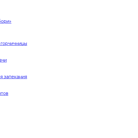
бори»
 горчичницы
ачи
я запекания
нтов