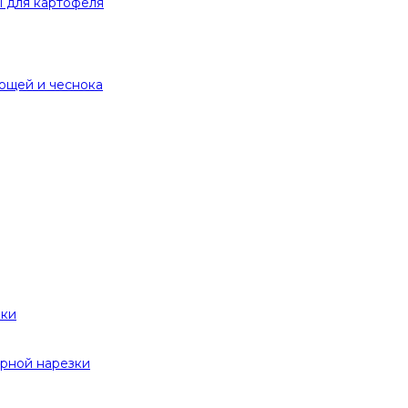
 для картофеля
вощей и чеснока
вки
рной нарезки