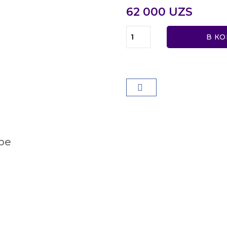
62 000 UZS
В К
ре