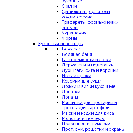
кухонные
Скалки
Сушилки и держатели
кондитерские
Трафареты, формы-резаки,
выемки
Украшения
Формы
Кухонный инвентарь
Венчики
Водяная баня
Гастроемкости и лотки
Держатели и подставки
Дуршлаги, сита и воронки
Иглы и крюки
Коврики для суши
Ложки и вилки кухонные
Лопатки
Лопаты
Машинки для протирки и
прессы для картофеля
Миски и кадки для риса
Молотки и темперы
Половники и шумовки
Противни, решетки и экраны