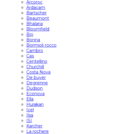
Arcoroc
Ardacam
Bartscher
Beaumont
Bhalaria
Bloomfield
Boj
Bonna
Bormioli rocco
Cambro
Cas
Centellino
Churchill
Costa Nova
De buyer
Degrenne
Dudson
Econova
Ella
Hurakan
Icel
Ilsa
ISI
Karcher
La rochere