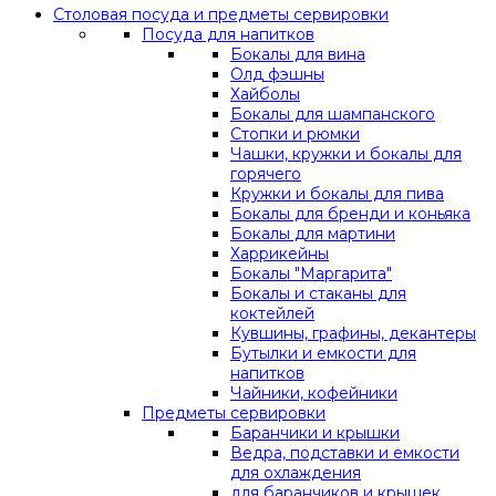
Столовая посуда и предметы сервировки
Посуда для напитков
Бокалы для вина
Олд фэшны
Хайболы
Бокалы для шампанского
Стопки и рюмки
Чашки, кружки и бокалы для
горячего
Кружки и бокалы для пива
Бокалы для бренди и коньяка
Бокалы для мартини
Харрикейны
Бокалы "Маргарита"
Бокалы и стаканы для
коктейлей
Кувшины, графины, декантеры
Бутылки и емкости для
напитков
Чайники, кофейники
Предметы сервировки
Баранчики и крышки
Ведра, подставки и емкости
для охлаждения
для баранчиков и крышек