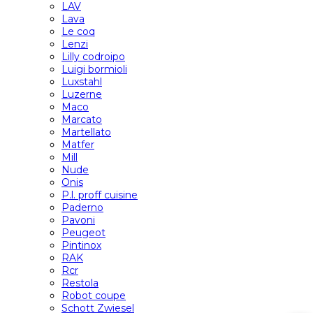
LAV
Lava
Le coq
Lenzi
Lilly codroipo
Luigi bormioli
Luxstahl
Luzerne
Maco
Marcato
Martellato
Matfer
Mill
Nude
Onis
P.l. proff cuisine
Paderno
Pavoni
Peugeot
Pintinox
RAK
Rcr
Restola
Robot coupe
Schott Zwiesel