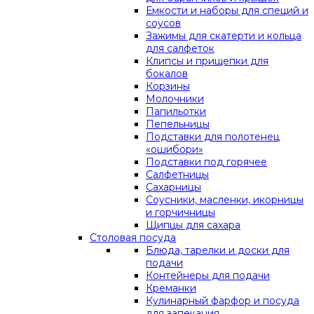
Емкости и наборы для специй и
соусов
Зажимы для скатерти и кольца
для салфеток
Клипсы и прищепки для
бокалов
Корзины
Молочники
Папильотки
Пепельницы
Подставки для полотенец
«ошибори»
Подставки под горячее
Салфетницы
Сахарницы
Соусники, масленки, икорницы
и горчичницы
Щипцы для сахара
Столовая посуда
Блюда, тарелки и доски для
подачи
Контейнеры для подачи
Креманки
Кулинарный фарфор и посуда
для запекания