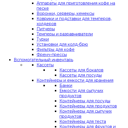
Аппараты для приготовления кофе на
песке
Воронки, серверы, кемексы
Коврики и подставки для темперов,
холдеров
Питчеры
Темперы и разравниватели
Турки
Установки для колд-брю
Фильтры для кофе
Френч-прессы
Вспомогательный инвентарь
Кассеты
Кассеты для бокалов
Кассеты для посуды
Контейнеры и емкости для хранения
Банки
Емкости для сыпучих
продуктов
Контейнеры для посуды
Контейнеры для продуктов
Контейнеры для сыпучих
продуктов
Контейнеры для теста
Контейнеры для фруктов и