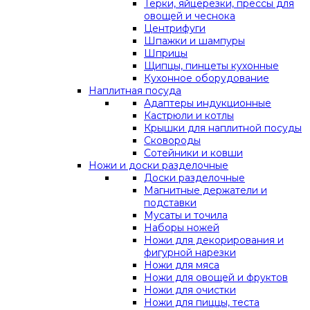
Терки, яйцерезки, прессы для
овощей и чеснока
Центрифуги
Шпажки и шампуры
Шприцы
Щипцы, пинцеты кухонные
Кухонное оборудование
Наплитная посуда
Адаптеры индукционные
Кастрюли и котлы
Крышки для наплитной посуды
Сковороды
Сотейники и ковши
Ножи и доски разделочные
Доски разделочные
Магнитные держатели и
подставки
Мусаты и точила
Наборы ножей
Ножи для декорирования и
фигурной нарезки
Ножи для мяса
Ножи для овощей и фруктов
Ножи для очистки
Ножи для пиццы, теста