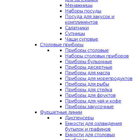
Менажницы
Наборы посуды
Посуда для закусок и
комплиментов
Салатники
Супницы
Чаши суповые
Столовые приборы
Приборы столовые
Наборы столовых приборов
Приборы бульонные
Приборы десертные
Приборы для масла
Приборы для морепродуктов
Приборы для рыбы
Приборы для стейка
Приборы для фруктов
Приборы для чая и кофе
Приборы закусочные
Фуршетные линии
Диспенсеры
Емкости для охлаждения
бутылок и графинов
Емкости для столовых