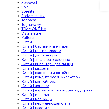
Servewell
Sola
Steelite
Stolzle lausitz
Tognana
Tognana ny
TRAMONTINA
Vista alegre
Zafferano
Китай
Китай | барный инвентарь
Китай | гастроёмкости
Китай | диспенсеры
Китай | доски разделочные
Китай | инвентарь для пиццы
Китай | кассеты
Китай | кастрюли и сотейники
Китай | кондитерский инвентарь
Китай | контейнеры
Китай | лопатки
Китай | мармиты и лампы для подогрева
Китай | меламин
Китай | мельницы
Китай | нержавеющая сталь
Китай | пластик