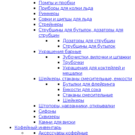
Помпы и пробки
Приборы для колки льда
Риммеры
Совки и щипцы для льда
Стрейнеры
Струбцины для бутылок, дозаторы для
струбцин
Дозаторы для струбцин
Струбцины для бутылок
Украшения барные
Зубочистки, вилочки и шпажки
Трубочки
Украшения для коктейлей и
мешалки
Шейкеры, стаканы смесительные, емкости
Бутылки для флейринга
Емкости для сока
Стаканы смесительные
Шейкеры
Штопоры, нарзанники, открывалки
Сифоны
Сквизеры
Камни для виски
Кофейный инвентарь
Аксессуары кофейные