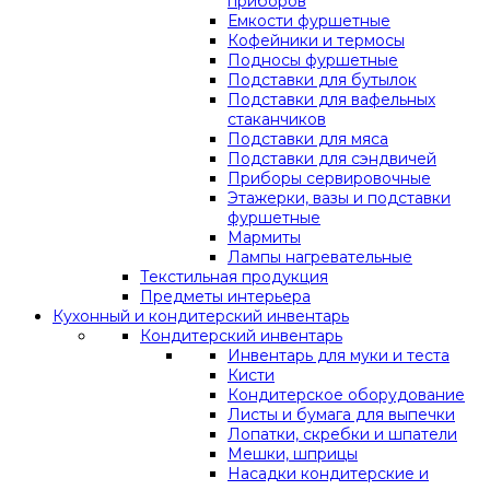
приборов
Емкости фуршетные
Кофейники и термосы
Подносы фуршетные
Подставки для бутылок
Подставки для вафельных
стаканчиков
Подставки для мяса
Подставки для сэндвичей
Приборы сервировочные
Этажерки, вазы и подставки
фуршетные
Мармиты
Лампы нагревательные
Текстильная продукция
Предметы интерьера
Кухонный и кондитерский инвентарь
Кондитерский инвентарь
Инвентарь для муки и теста
Кисти
Кондитерское оборудование
Листы и бумага для выпечки
Лопатки, скребки и шпатели
Мешки, шприцы
Насадки кондитерские и