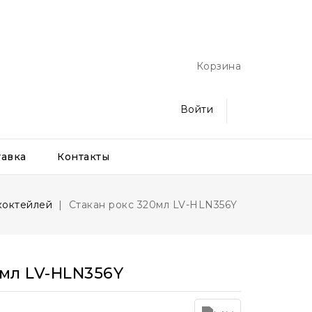
Корзина
Войти
тавка
Контакты
коктейлей
Стакан рокс 320мл LV-HLN356Y
0мл LV-HLN356Y