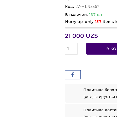
Код:
LV-HLN356Y
В наличии:
137 шт.
Hurry up! only
137
items l
21 000 UZS
В К
Политика безоп
(редактируется 
Политика доста
(редактируется 