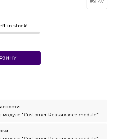
eft in stock!
ОРЗИНУ
асности
в модуле "Customer Reassurance module")
вки
в модуле "Customer Reassurance module")