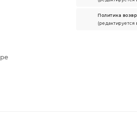
Политика возвр
(редактируется 
аре