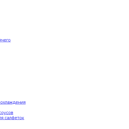
ячего
я охлаждения
соусов
ля салфеток