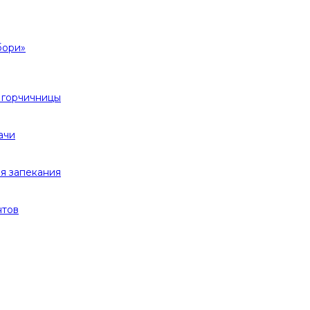
бори»
 горчичницы
ачи
я запекания
нтов