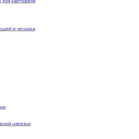
 для картофеля
вощей и чеснока
вки
рной нарезки