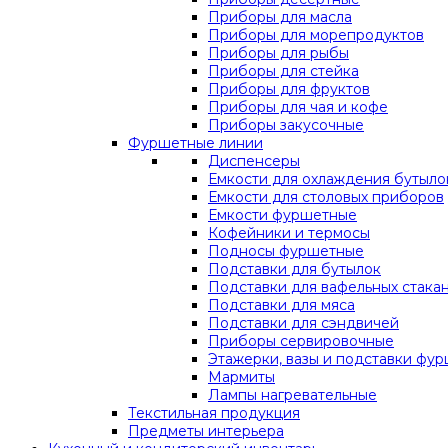
Приборы для масла
Приборы для морепродуктов
Приборы для рыбы
Приборы для стейка
Приборы для фруктов
Приборы для чая и кофе
Приборы закусочные
Фуршетные линии
Диспенсеры
Емкости для охлаждения бутыло
Емкости для столовых приборов
Емкости фуршетные
Кофейники и термосы
Подносы фуршетные
Подставки для бутылок
Подставки для вафельных стака
Подставки для мяса
Подставки для сэндвичей
Приборы сервировочные
Этажерки, вазы и подставки фу
Мармиты
Лампы нагревательные
Текстильная продукция
Предметы интерьера