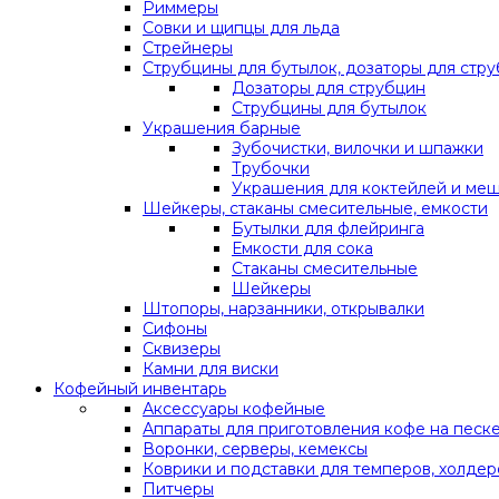
Риммеры
Совки и щипцы для льда
Стрейнеры
Струбцины для бутылок, дозаторы для стр
Дозаторы для струбцин
Струбцины для бутылок
Украшения барные
Зубочистки, вилочки и шпажки
Трубочки
Украшения для коктейлей и ме
Шейкеры, стаканы смесительные, емкости
Бутылки для флейринга
Емкости для сока
Стаканы смесительные
Шейкеры
Штопоры, нарзанники, открывалки
Сифоны
Сквизеры
Камни для виски
Кофейный инвентарь
Аксессуары кофейные
Аппараты для приготовления кофе на песк
Воронки, серверы, кемексы
Коврики и подставки для темперов, холдер
Питчеры