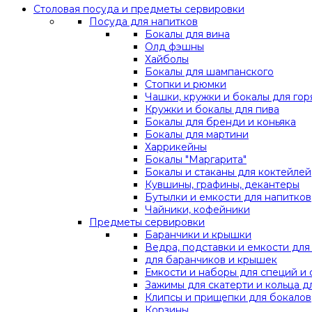
Столовая посуда и предметы сервировки
Посуда для напитков
Бокалы для вина
Олд фэшны
Хайболы
Бокалы для шампанского
Стопки и рюмки
Чашки, кружки и бокалы для гор
Кружки и бокалы для пива
Бокалы для бренди и коньяка
Бокалы для мартини
Харрикейны
Бокалы "Маргарита"
Бокалы и стаканы для коктейлей
Кувшины, графины, декантеры
Бутылки и емкости для напитков
Чайники, кофейники
Предметы сервировки
Баранчики и крышки
Ведра, подставки и емкости дл
для баранчиков и крышек
Емкости и наборы для специй и 
Зажимы для скатерти и кольца д
Клипсы и прищепки для бокалов
Корзины