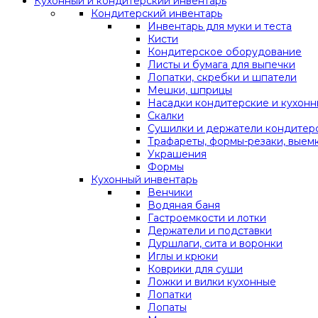
Кухонный и кондитерский инвентарь
Кондитерский инвентарь
Инвентарь для муки и теста
Кисти
Кондитерское оборудование
Листы и бумага для выпечки
Лопатки, скребки и шпатели
Мешки, шприцы
Насадки кондитерские и кухон
Скалки
Сушилки и держатели кондитер
Трафареты, формы-резаки, выем
Украшения
Формы
Кухонный инвентарь
Венчики
Водяная баня
Гастроемкости и лотки
Держатели и подставки
Дуршлаги, сита и воронки
Иглы и крюки
Коврики для суши
Ложки и вилки кухонные
Лопатки
Лопаты