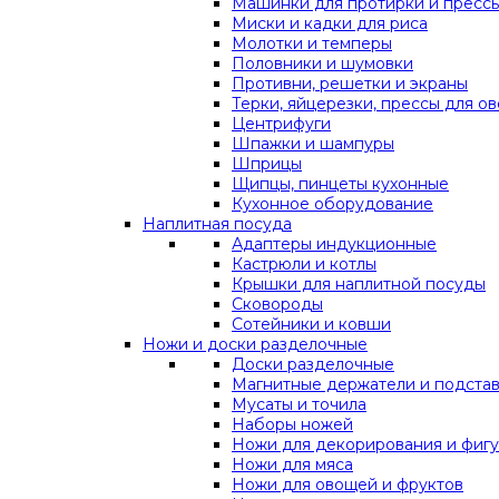
Машинки для протирки и прессы
Миски и кадки для риса
Молотки и темперы
Половники и шумовки
Противни, решетки и экраны
Терки, яйцерезки, прессы для о
Центрифуги
Шпажки и шампуры
Шприцы
Щипцы, пинцеты кухонные
Кухонное оборудование
Наплитная посуда
Адаптеры индукционные
Кастрюли и котлы
Крышки для наплитной посуды
Сковороды
Сотейники и ковши
Ножи и доски разделочные
Доски разделочные
Магнитные держатели и подста
Мусаты и точила
Наборы ножей
Ножи для декорирования и фигу
Ножи для мяса
Ножи для овощей и фруктов