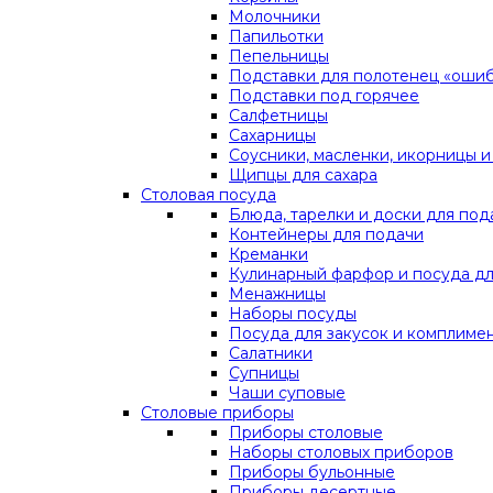
Молочники
Папильотки
Пепельницы
Подставки для полотенец «оши
Подставки под горячее
Салфетницы
Сахарницы
Соусники, масленки, икорницы и
Щипцы для сахара
Столовая посуда
Блюда, тарелки и доски для под
Контейнеры для подачи
Креманки
Кулинарный фарфор и посуда дл
Менажницы
Наборы посуды
Посуда для закусок и комплиме
Салатники
Супницы
Чаши суповые
Столовые приборы
Приборы столовые
Наборы столовых приборов
Приборы бульонные
Приборы десертные