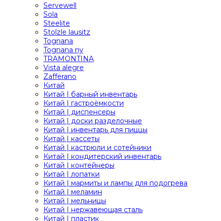
Servewell
Sola
Steelite
Stolzle lausitz
Tognana
Tognana ny
TRAMONTINA
Vista alegre
Zafferano
Китай
Китай | барный инвентарь
Китай | гастроёмкости
Китай | диспенсеры
Китай | доски разделочные
Китай | инвентарь для пиццы
Китай | кассеты
Китай | кастрюли и сотейники
Китай | кондитерский инвентарь
Китай | контейнеры
Китай | лопатки
Китай | мармиты и лампы для подогрева
Китай | меламин
Китай | мельницы
Китай | нержавеющая сталь
Китай | пластик