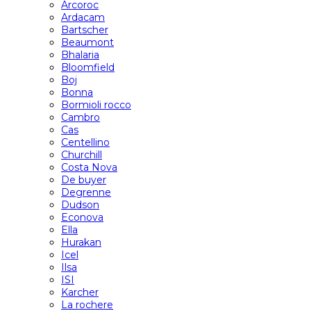
Arcoroc
Ardacam
Bartscher
Beaumont
Bhalaria
Bloomfield
Boj
Bonna
Bormioli rocco
Cambro
Cas
Centellino
Churchill
Costa Nova
De buyer
Degrenne
Dudson
Econova
Ella
Hurakan
Icel
Ilsa
ISI
Karcher
La rochere