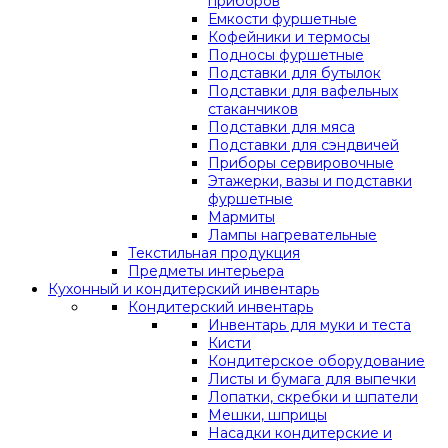
приборов
Емкости фуршетные
Кофейники и термосы
Подносы фуршетные
Подставки для бутылок
Подставки для вафельных
стаканчиков
Подставки для мяса
Подставки для сэндвичей
Приборы сервировочные
Этажерки, вазы и подставки
фуршетные
Мармиты
Лампы нагревательные
Текстильная продукция
Предметы интерьера
Кухонный и кондитерский инвентарь
Кондитерский инвентарь
Инвентарь для муки и теста
Кисти
Кондитерское оборудование
Листы и бумага для выпечки
Лопатки, скребки и шпатели
Мешки, шприцы
Насадки кондитерские и