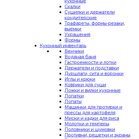
кухонные
Скалки
Сушилки и держатели
кондитерские
Трафареты, формы-резаки,
выемки
Украшения
Формы
Кухонный инвентарь
Венчики
Водяная баня
Гастроемкости и лотки
Держатели и подставки
Дуршлаги, сита и воронки
Иглы и крюки
Коврики для суши
Ложки и вилки кухонные
Лопатки
Лопаты
Машинки для протирки и
прессы для картофеля
Миски и кадки для риса
Молотки и темперы
Половники и шумовки
Противни, решетки и экраны