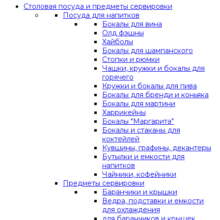
Столовая посуда и предметы сервировки
Посуда для напитков
Бокалы для вина
Олд фэшны
Хайболы
Бокалы для шампанского
Стопки и рюмки
Чашки, кружки и бокалы для
горячего
Кружки и бокалы для пива
Бокалы для бренди и коньяка
Бокалы для мартини
Харрикейны
Бокалы "Маргарита"
Бокалы и стаканы для
коктейлей
Кувшины, графины, декантеры
Бутылки и емкости для
напитков
Чайники, кофейники
Предметы сервировки
Баранчики и крышки
Ведра, подставки и емкости
для охлаждения
для баранчиков и крышек