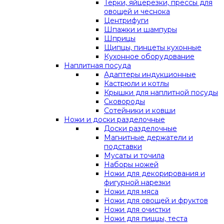
Терки, яйцерезки, прессы для
овощей и чеснока
Центрифуги
Шпажки и шампуры
Шприцы
Щипцы, пинцеты кухонные
Кухонное оборудование
Наплитная посуда
Адаптеры индукционные
Кастрюли и котлы
Крышки для наплитной посуды
Сковороды
Сотейники и ковши
Ножи и доски разделочные
Доски разделочные
Магнитные держатели и
подставки
Мусаты и точила
Наборы ножей
Ножи для декорирования и
фигурной нарезки
Ножи для мяса
Ножи для овощей и фруктов
Ножи для очистки
Ножи для пиццы, теста