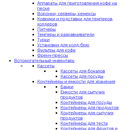
Аппараты для приготовления кофе на
песке
Воронки, серверы, кемексы
Коврики и подставки для темперов,
холдеров
Питчеры
Темперы и разравниватели
Турки
Установки для колд-брю
Фильтры для кофе
Френч-прессы
Вспомогательный инвентарь
Кассеты
Кассеты для бокалов
Кассеты для посуды
Контейнеры и емкости для хранения
Банки
Емкости для сыпучих
продуктов
Контейнеры для посуды
Контейнеры для продуктов
Контейнеры для сыпучих
продуктов
Контейнеры для теста
Контейнеры для фруктов и