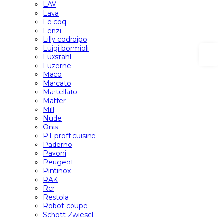
LAV
Lava
Le coq
Lenzi
Lilly codroipo
Luigi bormioli
Luxstahl
Luzerne
Maco
Marcato
Martellato
Matfer
Mill
Nude
Onis
P.l. proff cuisine
Paderno
Pavoni
Peugeot
Pintinox
RAK
Rcr
Restola
Robot coupe
Schott Zwiesel