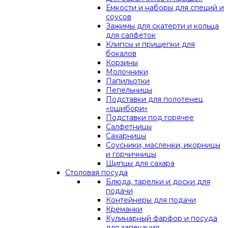
Емкости и наборы для специй и
соусов
Зажимы для скатерти и кольца
для салфеток
Клипсы и прищепки для
бокалов
Корзины
Молочники
Папильотки
Пепельницы
Подставки для полотенец
«ошибори»
Подставки под горячее
Салфетницы
Сахарницы
Соусники, масленки, икорницы
и горчичницы
Щипцы для сахара
Столовая посуда
Блюда, тарелки и доски для
подачи
Контейнеры для подачи
Креманки
Кулинарный фарфор и посуда
для запекания