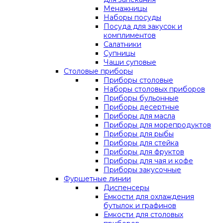
Менажницы
Наборы посуды
Посуда для закусок и
комплиментов
Салатники
Супницы
Чаши суповые
Столовые приборы
Приборы столовые
Наборы столовых приборов
Приборы бульонные
Приборы десертные
Приборы для масла
Приборы для морепродуктов
Приборы для рыбы
Приборы для стейка
Приборы для фруктов
Приборы для чая и кофе
Приборы закусочные
Фуршетные линии
Диспенсеры
Емкости для охлаждения
бутылок и графинов
Емкости для столовых