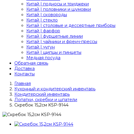
Китай | подносы и триджеки
Китай | половники и шумовки
Китай | сковороды
Китай | стекло
Китай | столовые и дессертные приборы
Китай | фарфор
Китай | фуршетные линии
Китай | чайники и френч-прессы
Китай | чугун
Китай | щипцы и пинцеты
Медная посуда
Обратная связь
Доставка
Контакты
Главная
Кухонный и кондитерский инвентарь
Кондитерский инвентарь
Лопатки, скребки и шпатели
Скребок 15,2см KSP-9144