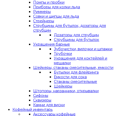
Помпы и пробки
Приборы для колки льда
Риммеры
Совки и щипцы для льда
Стрейнеры
Струбцины для бутылок, дозаторы для
струбцин
Дозаторы для струбцин
Струбцины для бутылок
Украшения барные
Зубочистки, вилочки и шпажки
Трубочки
Украшения для коктейлей и
мешалки
Шейкеры, стаканы смесительные, емкости
Бутылки для флейринга
Емкости для сока
Стаканы смесительные
Шейкеры
Штопоры, нарзанники, открывалки
Сифоны
Сквизеры
Камни для виски
Кофейный инвентарь
Аксессуары кофейные