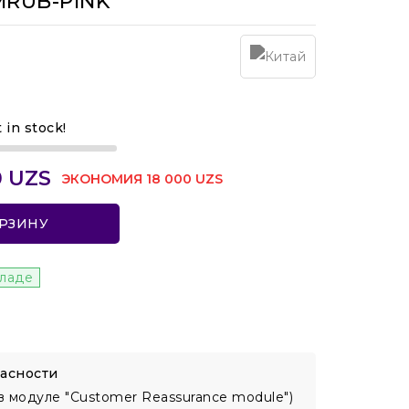
MRUB-PINK
t in stock!
0 UZS
ЭКОНОМИЯ 18 000 UZS
ОРЗИНУ
кладе
асности
в модуле "Customer Reassurance module")