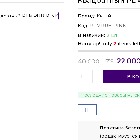
Квадратный PL
Бренд:
Китай
Код:
PLMRUB-PINK
В наличии:
2 шт.
Hurry up! only
2
items lef
22 00
40 000 UZS
В К
Последние товары на с
Политика безоп
(редактируется 