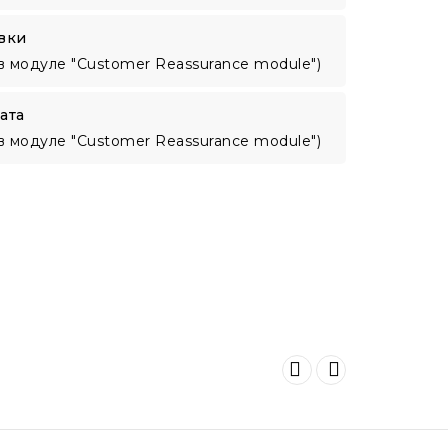
вки
в модуле "Customer Reassurance module")
ата
в модуле "Customer Reassurance module")