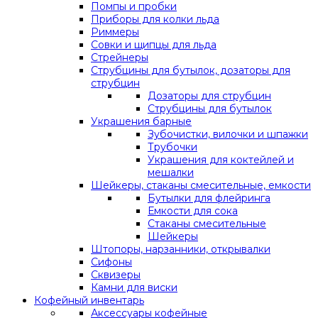
Помпы и пробки
Приборы для колки льда
Риммеры
Совки и щипцы для льда
Стрейнеры
Струбцины для бутылок, дозаторы для
струбцин
Дозаторы для струбцин
Струбцины для бутылок
Украшения барные
Зубочистки, вилочки и шпажки
Трубочки
Украшения для коктейлей и
мешалки
Шейкеры, стаканы смесительные, емкости
Бутылки для флейринга
Емкости для сока
Стаканы смесительные
Шейкеры
Штопоры, нарзанники, открывалки
Сифоны
Сквизеры
Камни для виски
Кофейный инвентарь
Аксессуары кофейные