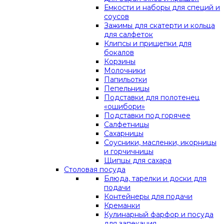
Емкости и наборы для специй и
соусов
Зажимы для скатерти и кольца
для салфеток
Клипсы и прищепки для
бокалов
Корзины
Молочники
Папильотки
Пепельницы
Подставки для полотенец
«ошибори»
Подставки под горячее
Салфетницы
Сахарницы
Соусники, масленки, икорницы
и горчичницы
Щипцы для сахара
Столовая посуда
Блюда, тарелки и доски для
подачи
Контейнеры для подачи
Креманки
Кулинарный фарфор и посуда
для запекания