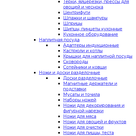
Терки, яйцерезки, прессы для
овощей и чеснока
Центрифуги
Шпажки и шампуры
Шприцы
Щипцы, пинцеты кухонные
Кухонное оборудование
Наплитная посуда
Адаптеры индукционные
Кастрюли и котлы
Крышки для наплитной посуды
Сковороды
Сотейники и ковши
Ножи и доски разделочные
Доски разделочные
Магнитные держатели и
подставки
Мусаты и точила
Наборы ножей
Ножи для декорирования и
фигурной нарезки
Ножи для мяса
Ножи для овощей и фруктов
Ножи для очистки
Ножи для пиццы, теста