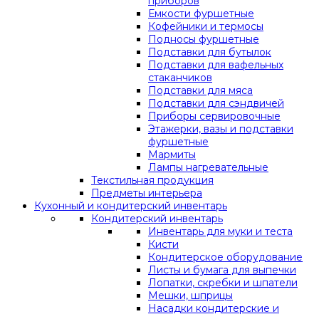
приборов
Емкости фуршетные
Кофейники и термосы
Подносы фуршетные
Подставки для бутылок
Подставки для вафельных
стаканчиков
Подставки для мяса
Подставки для сэндвичей
Приборы сервировочные
Этажерки, вазы и подставки
фуршетные
Мармиты
Лампы нагревательные
Текстильная продукция
Предметы интерьера
Кухонный и кондитерский инвентарь
Кондитерский инвентарь
Инвентарь для муки и теста
Кисти
Кондитерское оборудование
Листы и бумага для выпечки
Лопатки, скребки и шпатели
Мешки, шприцы
Насадки кондитерские и