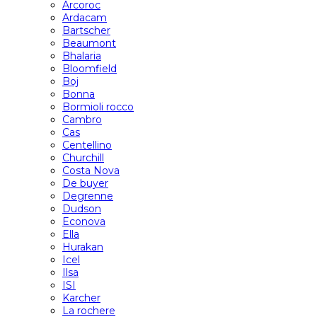
Arcoroc
Ardacam
Bartscher
Beaumont
Bhalaria
Bloomfield
Boj
Bonna
Bormioli rocco
Cambro
Cas
Centellino
Churchill
Costa Nova
De buyer
Degrenne
Dudson
Econova
Ella
Hurakan
Icel
Ilsa
ISI
Karcher
La rochere