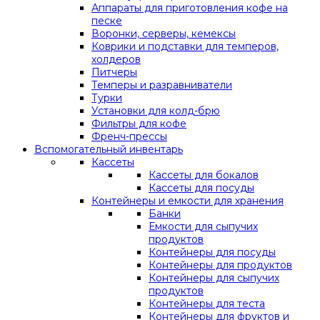
Аппараты для приготовления кофе на
песке
Воронки, серверы, кемексы
Коврики и подставки для темперов,
холдеров
Питчеры
Темперы и разравниватели
Турки
Установки для колд-брю
Фильтры для кофе
Френч-прессы
Вспомогательный инвентарь
Кассеты
Кассеты для бокалов
Кассеты для посуды
Контейнеры и емкости для хранения
Банки
Емкости для сыпучих
продуктов
Контейнеры для посуды
Контейнеры для продуктов
Контейнеры для сыпучих
продуктов
Контейнеры для теста
Контейнеры для фруктов и