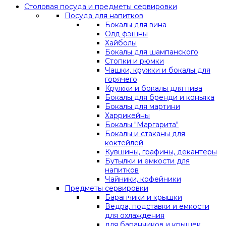
Столовая посуда и предметы сервировки
Посуда для напитков
Бокалы для вина
Олд фэшны
Хайболы
Бокалы для шампанского
Стопки и рюмки
Чашки, кружки и бокалы для
горячего
Кружки и бокалы для пива
Бокалы для бренди и коньяка
Бокалы для мартини
Харрикейны
Бокалы "Маргарита"
Бокалы и стаканы для
коктейлей
Кувшины, графины, декантеры
Бутылки и емкости для
напитков
Чайники, кофейники
Предметы сервировки
Баранчики и крышки
Ведра, подставки и емкости
для охлаждения
для баранчиков и крышек