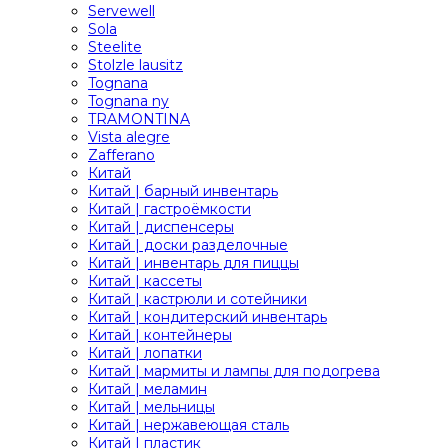
Servewell
Sola
Steelite
Stolzle lausitz
Tognana
Tognana ny
TRAMONTINA
Vista alegre
Zafferano
Китай
Китай | барный инвентарь
Китай | гастроёмкости
Китай | диспенсеры
Китай | доски разделочные
Китай | инвентарь для пиццы
Китай | кассеты
Китай | кастрюли и сотейники
Китай | кондитерский инвентарь
Китай | контейнеры
Китай | лопатки
Китай | мармиты и лампы для подогрева
Китай | меламин
Китай | мельницы
Китай | нержавеющая сталь
Китай | пластик