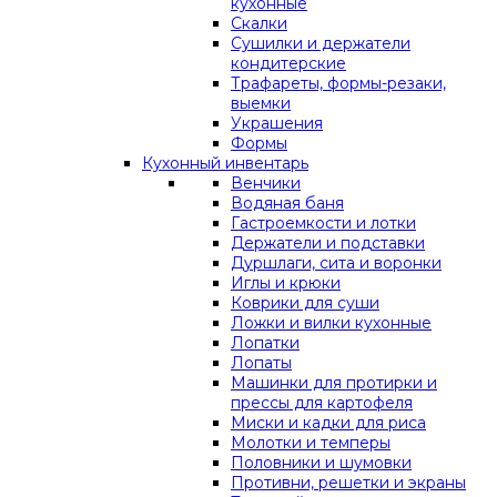
кухонные
Скалки
Сушилки и держатели
кондитерские
Трафареты, формы-резаки,
выемки
Украшения
Формы
Кухонный инвентарь
Венчики
Водяная баня
Гастроемкости и лотки
Держатели и подставки
Дуршлаги, сита и воронки
Иглы и крюки
Коврики для суши
Ложки и вилки кухонные
Лопатки
Лопаты
Машинки для протирки и
прессы для картофеля
Миски и кадки для риса
Молотки и темперы
Половники и шумовки
Противни, решетки и экраны