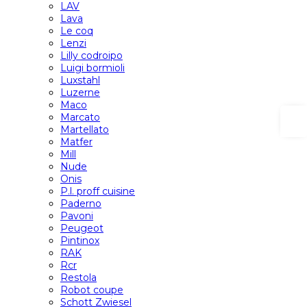
LAV
Lava
Le coq
Lenzi
Lilly codroipo
Luigi bormioli
Luxstahl
Luzerne
Maco
Marcato
Martellato
Matfer
Mill
Nude
Onis
P.l. proff cuisine
Paderno
Pavoni
Peugeot
Pintinox
RAK
Rcr
Restola
Robot coupe
Schott Zwiesel