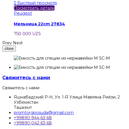

Быстрый просмотр
Посмотреть детали
Peugeot
Мельница 22cm 27834
750 000 UZS
Prev
Next
close
Свяжитесь с нами
Свяжитесь с нами
Яшнабадский Р-Н, Ул. 1-Я Улица Мавляна Риёзи, 2
Узбекистан
Ташкент
promtorgposuda@gmail.com
+99890-944-63-68
+99890-042-63-68