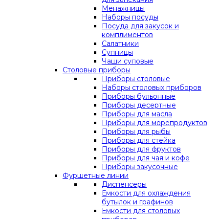
Менажницы
Наборы посуды
Посуда для закусок и
комплиментов
Салатники
Супницы
Чаши суповые
Столовые приборы
Приборы столовые
Наборы столовых приборов
Приборы бульонные
Приборы десертные
Приборы для масла
Приборы для морепродуктов
Приборы для рыбы
Приборы для стейка
Приборы для фруктов
Приборы для чая и кофе
Приборы закусочные
Фуршетные линии
Диспенсеры
Емкости для охлаждения
бутылок и графинов
Емкости для столовых