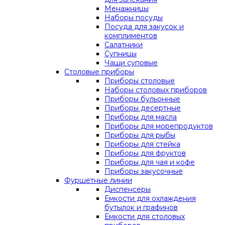
Менажницы
Наборы посуды
Посуда для закусок и
комплиментов
Салатники
Супницы
Чаши суповые
Столовые приборы
Приборы столовые
Наборы столовых приборов
Приборы бульонные
Приборы десертные
Приборы для масла
Приборы для морепродуктов
Приборы для рыбы
Приборы для стейка
Приборы для фруктов
Приборы для чая и кофе
Приборы закусочные
Фуршетные линии
Диспенсеры
Емкости для охлаждения
бутылок и графинов
Емкости для столовых