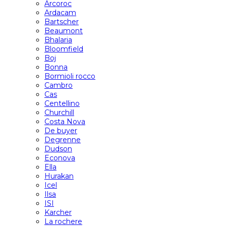
Arcoroc
Ardacam
Bartscher
Beaumont
Bhalaria
Bloomfield
Boj
Bonna
Bormioli rocco
Cambro
Cas
Centellino
Churchill
Costa Nova
De buyer
Degrenne
Dudson
Econova
Ella
Hurakan
Icel
Ilsa
ISI
Karcher
La rochere