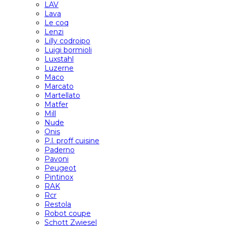
LAV
Lava
Le coq
Lenzi
Lilly codroipo
Luigi bormioli
Luxstahl
Luzerne
Maco
Marcato
Martellato
Matfer
Mill
Nude
Onis
P.l. proff cuisine
Paderno
Pavoni
Peugeot
Pintinox
RAK
Rcr
Restola
Robot coupe
Schott Zwiesel