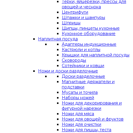
Терки, яйцерезки, прессы для
овощей и чеснока
Центрифуги
Шпажки и шампуры
Шприцы
Щипцы, пинцеты кухонные
Кухонное оборудование
Наплитная посуда
Адаптеры индукционные
Кастрюли и котлы
Крышки для наплитной посуды
Сковороды
Сотейники и ковши
Ножи и доски разделочные
Доски разделочные
Магнитные держатели и
подставки
Мусаты и точила
Наборы ножей
Ножи для декорирования и
фигурной нарезки
Ножи для мяса
Ножи для овощей и фруктов
Ножи для очистки
Ножи для пиццы, теста