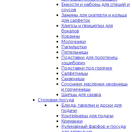
Емкости и наборы для специй и
соусов
Зажимы для скатерти и кольца
для салфеток
Клипсы и прищепки для
бокалов
Корзины
Молочники
Папильотки
Пепельницы
Подставки для полотенец
«ошибори»
Подставки под горячее
Салфетницы
Сахарницы
Соусники, масленки, икорницы
и горчичницы
Щипцы для сахара
Столовая посуда
Блюда, тарелки и доски для
подачи
Контейнеры для подачи
Креманки
Кулинарный фарфор и посуда
для запекания