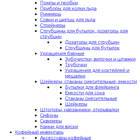
Помпы и пробки
Приборы для колки льда
Риммеры
Совки и щипцы для льда
Стрейнеры
Струбцины для бутылок, дозаторы для
струбцин
Дозаторы для струбцин
Струбцины для бутылок
Украшения барные
Зубочистки, вилочки и шпажки
Трубочки
Украшения для коктейлей и
мешалки
Шейкеры, стаканы смесительные, емкости
Бутылки для флейринга
Емкости для сока
Стаканы смесительные
Шейкеры
Штопоры, нарзанники, открывалки
Сифоны
Сквизеры
Камни для виски
Кофейный инвентарь
Аксессуары кофейные