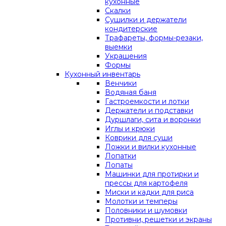
кухонные
Скалки
Сушилки и держатели
кондитерские
Трафареты, формы-резаки,
выемки
Украшения
Формы
Кухонный инвентарь
Венчики
Водяная баня
Гастроемкости и лотки
Держатели и подставки
Дуршлаги, сита и воронки
Иглы и крюки
Коврики для суши
Ложки и вилки кухонные
Лопатки
Лопаты
Машинки для протирки и
прессы для картофеля
Миски и кадки для риса
Молотки и темперы
Половники и шумовки
Противни, решетки и экраны