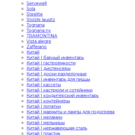
Servewell
Sola
Steelite
Stolzle lausitz
Tognana
Tognana ny
TRAMONTINA
Vista alegre
Zafferano
Китай
Китай | барный инвентарь
Китай | гастроёмкости
Китай | диспенсеры
Китай | доски разделочные
Китай | инвентарь для пиццы
Китай | кассеты
Китай | кастрюли и сотейники
Китай | кондитерский инвентарь
Китай | контейнеры
Китай | лопатки
Китай | мармиты и лампы для подогрева
Китай | меламин
Китай | мельницы
Китай | нержавеющая сталь
Китай | пластик