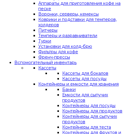
Аппараты для приготовления кофе на
песке
Воронки, серверы, кемексы
Коврики и подставки для темперов,
холдеров
Питчеры
Темперы и разравниватели
Турки
Установки для колд-брю
Фильтры для кофе
Френч-прессы
Вспомогательный инвентарь
Кассеты
Кассеты для бокалов
Кассеты для посуды
Контейнеры и емкости для хранения
Банки
Емкости для сыпучих
продуктов
Контейнеры для посуды
Контейнеры для продуктов
Контейнеры для сыпучих
продуктов
Контейнеры для теста
Контейнеры для фруктов и