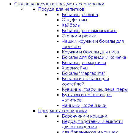
Столовая посуда и предметы сервировки
Посуда для напитков
Бокалы для вина
Олд фэшны
Хайболы
Бокалы для шампанского
Стопки и рюмки
Чашки, кружки и бокалы для
горячего
Кружки и бокалы для пива
Бокалы для бренди и коньяка
Бокалы для мартини
Харрикейны
Бокалы "Маргарита"
Бокалы и стаканы для
коктейлей
Кувшины, графины, декантеры
Бутылки и емкости для
напитков
Чайники, кофейники
Предметы сервировки
Баранчики и крышки
Ведра, подставки и емкости
для охлаждения
для баранчиков и крышек