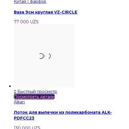
Китай | фарфор
Ваза 9см круглая VZ-CIRCLE
77 000 UZS

Быстрый просмотр
Посмотреть детали
Alkan
Лоток для выпечки из поликарбоната ALK-
PDFCC23
130 000 UZS