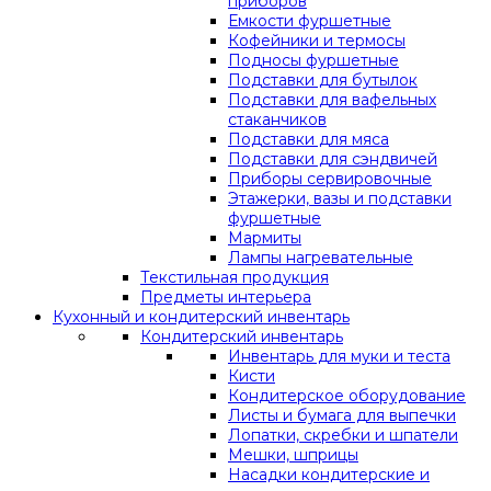
приборов
Емкости фуршетные
Кофейники и термосы
Подносы фуршетные
Подставки для бутылок
Подставки для вафельных
стаканчиков
Подставки для мяса
Подставки для сэндвичей
Приборы сервировочные
Этажерки, вазы и подставки
фуршетные
Мармиты
Лампы нагревательные
Текстильная продукция
Предметы интерьера
Кухонный и кондитерский инвентарь
Кондитерский инвентарь
Инвентарь для муки и теста
Кисти
Кондитерское оборудование
Листы и бумага для выпечки
Лопатки, скребки и шпатели
Мешки, шприцы
Насадки кондитерские и