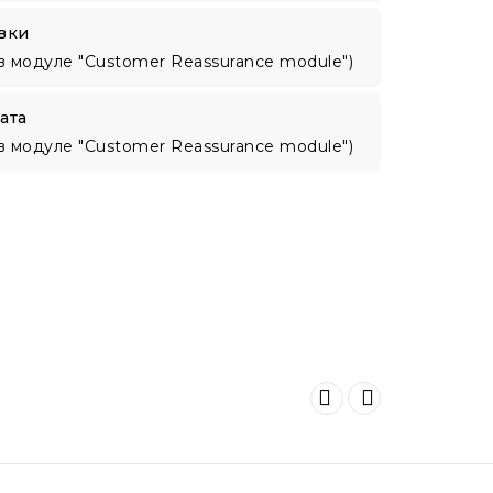
вки
в модуле "Customer Reassurance module")
ата
в модуле "Customer Reassurance module")