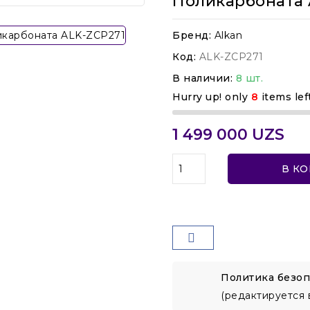
Поликарбоната 
Бренд:
Alkan
Код:
ALK-ZCP271
В наличии:
8 шт.
Hurry up! only
8
items lef
1 499 000 UZS
В К
Политика безоп
(редактируется 