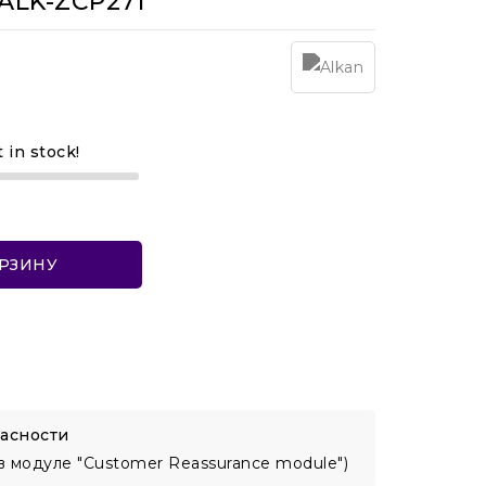
ALK-ZCP271
t in stock!
ОРЗИНУ
асности
в модуле "Customer Reassurance module")