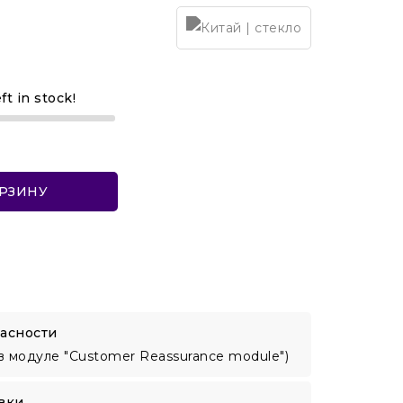
ft in stock!
ОРЗИНУ
асности
в модуле "Customer Reassurance module")
вки