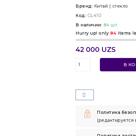
Бренд:
Китай | стекло
Код:
GL410
В наличии:
84 шт.
Hurry up! only
84
items le
42 000 UZS
В К
Политика безоп
(редактируется 
Политика доста