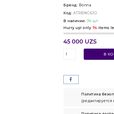
Бренд:
Bonna
Код:
ATRBNC6JO
В наличии:
74 шт.
Hurry up! only
74
items le
45 000 UZS
В К
Политика безоп
(редактируется 
Политика доста