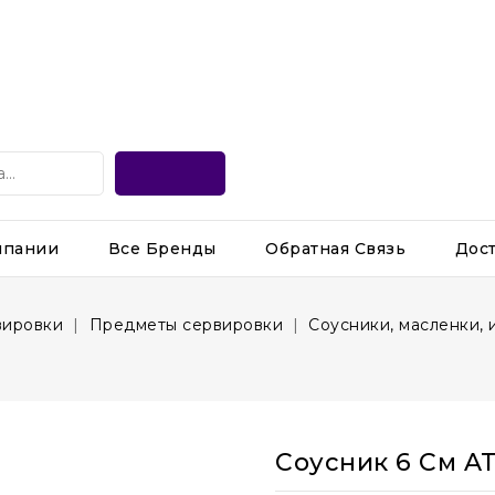
мпании
Все Бренды
Обратная Связь
Дос
вировки
Предметы сервировки
Соусники, масленки,
Соусник 6 См A