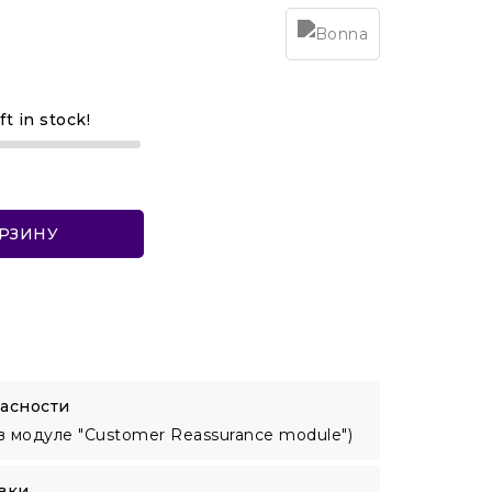
ft in stock!
ОРЗИНУ
асности
в модуле "Customer Reassurance module")
вки