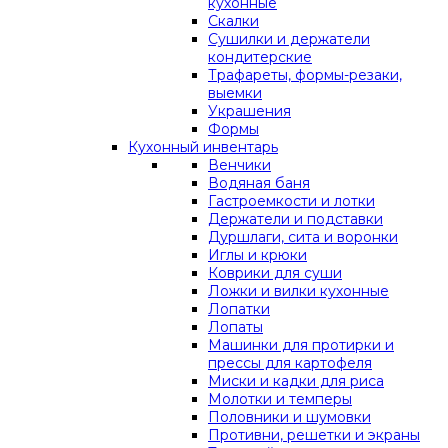
кухонные
Скалки
Сушилки и держатели
кондитерские
Трафареты, формы-резаки,
выемки
Украшения
Формы
Кухонный инвентарь
Венчики
Водяная баня
Гастроемкости и лотки
Держатели и подставки
Дуршлаги, сита и воронки
Иглы и крюки
Коврики для суши
Ложки и вилки кухонные
Лопатки
Лопаты
Машинки для протирки и
прессы для картофеля
Миски и кадки для риса
Молотки и темперы
Половники и шумовки
Противни, решетки и экраны