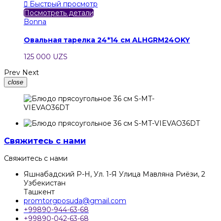

Быстрый просмотр
Посмотреть детали
Bonna
Овальная тарелка 24*14 см ALHGRM24OKY
125 000 UZS
Prev
Next
close
Свяжитесь с нами
Свяжитесь с нами
Яшнабадский Р-Н, Ул. 1-Я Улица Мавляна Риёзи, 2
Узбекистан
Ташкент
promtorgposuda@gmail.com
+99890-944-63-68
+99890-042-63-68