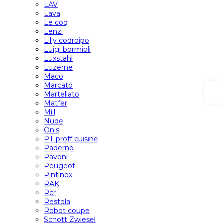
LAV
Lava
Le coq
Lenzi
Lilly codroipo
Luigi bormioli
Luxstahl
Luzerne
Maco
Marcato
Martellato
Matfer
Mill
Nude
Onis
P.l. proff cuisine
Paderno
Pavoni
Peugeot
Pintinox
RAK
Rcr
Restola
Robot coupe
Schott Zwiesel