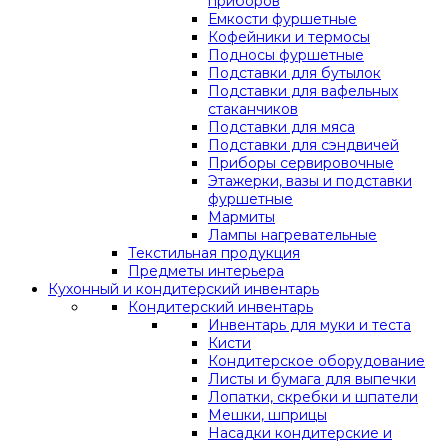
приборов
Емкости фуршетные
Кофейники и термосы
Подносы фуршетные
Подставки для бутылок
Подставки для вафельных
стаканчиков
Подставки для мяса
Подставки для сэндвичей
Приборы сервировочные
Этажерки, вазы и подставки
фуршетные
Мармиты
Лампы нагревательные
Текстильная продукция
Предметы интерьера
Кухонный и кондитерский инвентарь
Кондитерский инвентарь
Инвентарь для муки и теста
Кисти
Кондитерское оборудование
Листы и бумага для выпечки
Лопатки, скребки и шпатели
Мешки, шприцы
Насадки кондитерские и