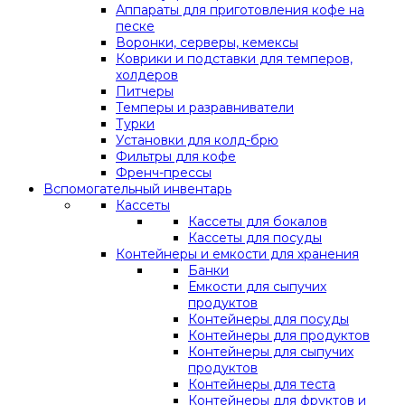
Аппараты для приготовления кофе на
песке
Воронки, серверы, кемексы
Коврики и подставки для темперов,
холдеров
Питчеры
Темперы и разравниватели
Турки
Установки для колд-брю
Фильтры для кофе
Френч-прессы
Вспомогательный инвентарь
Кассеты
Кассеты для бокалов
Кассеты для посуды
Контейнеры и емкости для хранения
Банки
Емкости для сыпучих
продуктов
Контейнеры для посуды
Контейнеры для продуктов
Контейнеры для сыпучих
продуктов
Контейнеры для теста
Контейнеры для фруктов и