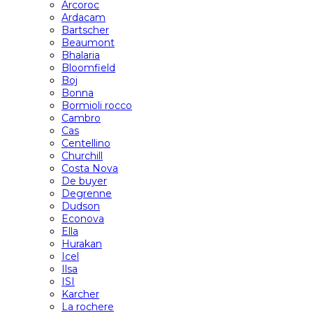
Arcoroc
Ardacam
Bartscher
Beaumont
Bhalaria
Bloomfield
Boj
Bonna
Bormioli rocco
Cambro
Cas
Centellino
Churchill
Costa Nova
De buyer
Degrenne
Dudson
Econova
Ella
Hurakan
Icel
Ilsa
ISI
Karcher
La rochere