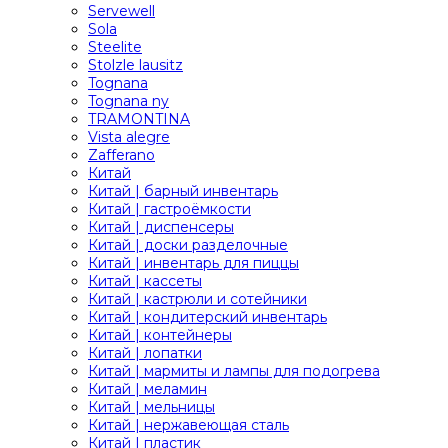
Servewell
Sola
Steelite
Stolzle lausitz
Tognana
Tognana ny
TRAMONTINA
Vista alegre
Zafferano
Китай
Китай | барный инвентарь
Китай | гастроёмкости
Китай | диспенсеры
Китай | доски разделочные
Китай | инвентарь для пиццы
Китай | кассеты
Китай | кастрюли и сотейники
Китай | кондитерский инвентарь
Китай | контейнеры
Китай | лопатки
Китай | мармиты и лампы для подогрева
Китай | меламин
Китай | мельницы
Китай | нержавеющая сталь
Китай | пластик