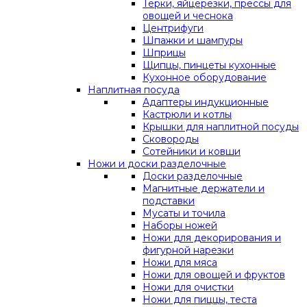
Терки, яйцерезки, прессы для
овощей и чеснока
Центрифуги
Шпажки и шампуры
Шприцы
Щипцы, пинцеты кухонные
Кухонное оборудование
Наплитная посуда
Адаптеры индукционные
Кастрюли и котлы
Крышки для наплитной посуды
Сковороды
Сотейники и ковши
Ножи и доски разделочные
Доски разделочные
Магнитные держатели и
подставки
Мусаты и точила
Наборы ножей
Ножи для декорирования и
фигурной нарезки
Ножи для мяса
Ножи для овощей и фруктов
Ножи для очистки
Ножи для пиццы, теста