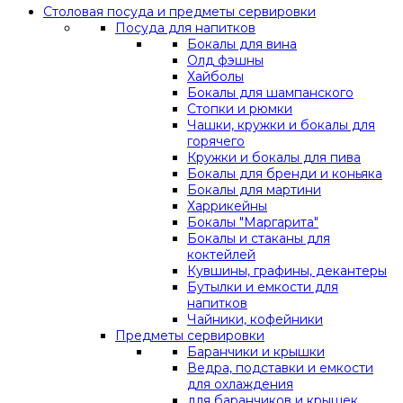
Столовая посуда и предметы сервировки
Посуда для напитков
Бокалы для вина
Олд фэшны
Хайболы
Бокалы для шампанского
Стопки и рюмки
Чашки, кружки и бокалы для
горячего
Кружки и бокалы для пива
Бокалы для бренди и коньяка
Бокалы для мартини
Харрикейны
Бокалы "Маргарита"
Бокалы и стаканы для
коктейлей
Кувшины, графины, декантеры
Бутылки и емкости для
напитков
Чайники, кофейники
Предметы сервировки
Баранчики и крышки
Ведра, подставки и емкости
для охлаждения
для баранчиков и крышек