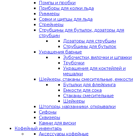
Помпы и пробки
Приборы для колки льда
Риммеры
Совки и щипцы для льда
Стрейнеры
Струбцины для бутылок, дозаторы для
струбцин
Дозаторы для струбцин
Струбцины для бутылок
Украшения барные
Зубочистки, вилочки и шпажки
Трубочки
Украшения для коктейлей и
мешалки
Шейкеры, стаканы смесительные, емкости
Бутылки для флейринга
Емкости для сока
Стаканы смесительные
Шейкеры
Штопоры, нарзанники, открывалки
Сифоны
Сквизеры
Камни для виски
Кофейный инвентарь
Аксессуары кофейные