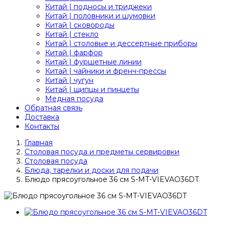
Китай | подносы и триджеки
Китай | половники и шумовки
Китай | сковороды
Китай | стекло
Китай | столовые и дессертные приборы
Китай | фарфор
Китай | фуршетные линии
Китай | чайники и френч-прессы
Китай | чугун
Китай | щипцы и пинцеты
Медная посуда
Обратная связь
Доставка
Контакты
Главная
Столовая посуда и предметы сервировки
Столовая посуда
Блюда, тарелки и доски для подачи
Блюдо прясоугольное 36 см S-MT-VIEVAO36DT