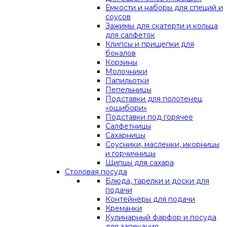
Емкости и наборы для специй и
соусов
Зажимы для скатерти и кольца
для салфеток
Клипсы и прищепки для
бокалов
Корзины
Молочники
Папильотки
Пепельницы
Подставки для полотенец
«ошибори»
Подставки под горячее
Салфетницы
Сахарницы
Соусники, масленки, икорницы
и горчичницы
Щипцы для сахара
Столовая посуда
Блюда, тарелки и доски для
подачи
Контейнеры для подачи
Креманки
Кулинарный фарфор и посуда
для запекания