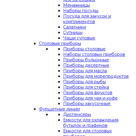
Менажницы
Наборы посуды
Посуда для закусок и
комплиментов
Салатники
Супницы
Чаши суповые
Столовые приборы
Приборы столовые
Наборы столовых приборов
Приборы бульонные
Приборы десертные
Приборы для масла
Приборы для морепродуктов
Приборы для рыбы
Приборы для стейка
Приборы для фруктов
Приборы для чая и кофе
Приборы закусочные
Фуршетные линии
Диспенсеры
Емкости для охлаждения
бутылок и графинов
Емкости для столовых