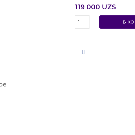
119 000 UZS
В К
ре