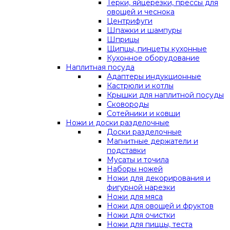
Терки, яйцерезки, прессы для
овощей и чеснока
Центрифуги
Шпажки и шампуры
Шприцы
Щипцы, пинцеты кухонные
Кухонное оборудование
Наплитная посуда
Адаптеры индукционные
Кастрюли и котлы
Крышки для наплитной посуды
Сковороды
Сотейники и ковши
Ножи и доски разделочные
Доски разделочные
Магнитные держатели и
подставки
Мусаты и точила
Наборы ножей
Ножи для декорирования и
фигурной нарезки
Ножи для мяса
Ножи для овощей и фруктов
Ножи для очистки
Ножи для пиццы, теста