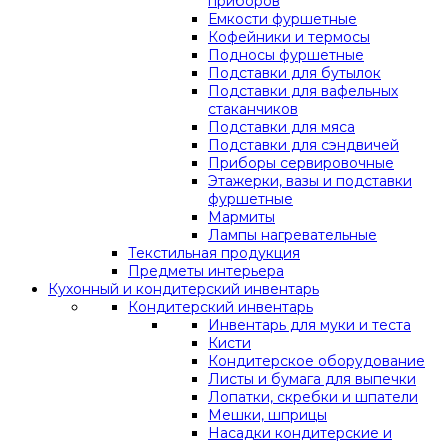
приборов
Емкости фуршетные
Кофейники и термосы
Подносы фуршетные
Подставки для бутылок
Подставки для вафельных
стаканчиков
Подставки для мяса
Подставки для сэндвичей
Приборы сервировочные
Этажерки, вазы и подставки
фуршетные
Мармиты
Лампы нагревательные
Текстильная продукция
Предметы интерьера
Кухонный и кондитерский инвентарь
Кондитерский инвентарь
Инвентарь для муки и теста
Кисти
Кондитерское оборудование
Листы и бумага для выпечки
Лопатки, скребки и шпатели
Мешки, шприцы
Насадки кондитерские и