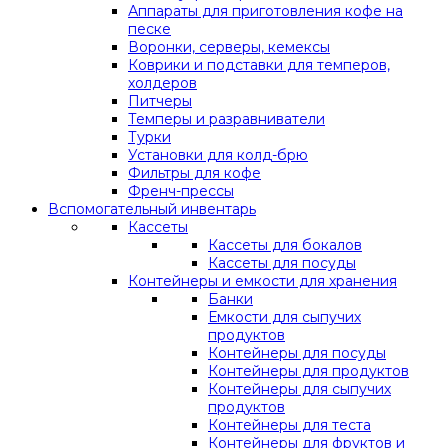
Аппараты для приготовления кофе на
песке
Воронки, серверы, кемексы
Коврики и подставки для темперов,
холдеров
Питчеры
Темперы и разравниватели
Турки
Установки для колд-брю
Фильтры для кофе
Френч-прессы
Вспомогательный инвентарь
Кассеты
Кассеты для бокалов
Кассеты для посуды
Контейнеры и емкости для хранения
Банки
Емкости для сыпучих
продуктов
Контейнеры для посуды
Контейнеры для продуктов
Контейнеры для сыпучих
продуктов
Контейнеры для теста
Контейнеры для фруктов и