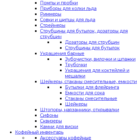
Помпы и пробки
Приборы для колки льда
Риммеры
Совки и щипцы для льда
Стрейнеры
Струбцины для бутылок, дозаторы для
струбцин
Дозаторы для струбцин
Струбцины для бутылок
Украшения барные
Зубочистки, вилочки и шпажки
Трубочки
Украшения для коктейлей и
мешалки
Шейкеры, стаканы смесительные, емкости
Бутылки для флейринга
Емкости для сока
Стаканы смесительные
Шейкеры
Штопоры, нарзанники, открывалки
Сифоны
Сквизеры
Камни для виски
Кофейный инвентарь
Аксессуары кофейные