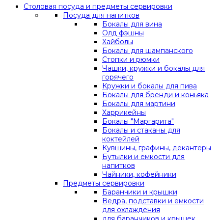
Столовая посуда и предметы сервировки
Посуда для напитков
Бокалы для вина
Олд фэшны
Хайболы
Бокалы для шампанского
Стопки и рюмки
Чашки, кружки и бокалы для
горячего
Кружки и бокалы для пива
Бокалы для бренди и коньяка
Бокалы для мартини
Харрикейны
Бокалы "Маргарита"
Бокалы и стаканы для
коктейлей
Кувшины, графины, декантеры
Бутылки и емкости для
напитков
Чайники, кофейники
Предметы сервировки
Баранчики и крышки
Ведра, подставки и емкости
для охлаждения
для баранчиков и крышек