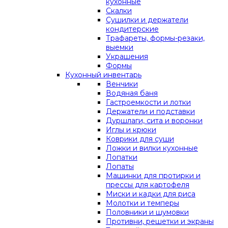
кухонные
Скалки
Сушилки и держатели
кондитерские
Трафареты, формы-резаки,
выемки
Украшения
Формы
Кухонный инвентарь
Венчики
Водяная баня
Гастроемкости и лотки
Держатели и подставки
Дуршлаги, сита и воронки
Иглы и крюки
Коврики для суши
Ложки и вилки кухонные
Лопатки
Лопаты
Машинки для протирки и
прессы для картофеля
Миски и кадки для риса
Молотки и темперы
Половники и шумовки
Противни, решетки и экраны