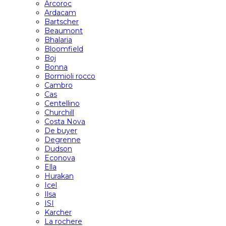
Arcoroc
Ardacam
Bartscher
Beaumont
Bhalaria
Bloomfield
Boj
Bonna
Bormioli rocco
Cambro
Cas
Centellino
Churchill
Costa Nova
De buyer
Degrenne
Dudson
Econova
Ella
Hurakan
Icel
Ilsa
ISI
Karcher
La rochere