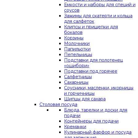
Емкости и наборы для специй и
соусов
Зажимы для скатерти и кольца
для салфеток
Клипсы и прищепки для
бокалов
Корзины
Молочники
Папильотки
Пепельницы
Подставки для полотенец
«ошибори»
Подставки под горячее
Салфетницы
Сахарницы
Соусники, масленки, икорницы
и горчичницы
Щипцы для сахара
Столовая посуда
Блюда, тарелки и доски для
подачи
Контейнеры для подачи
Креманки
Кулинарный фарфор и посуда
для запекания