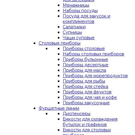
Менажницы
Наборы посуды
Посуда для закусок и
комплиментов
Салатники
Супницы
Чаши суповые
Столовые приборы
Приборы столовые
Наборы столовых приборов
Приборы бульонные
Приборы десертные
Приборы для масла
Приборы для морепродуктов
Приборы для рыбы
Приборы для стейка
Приборы для фруктов
Приборы для чая и кофе
Приборы закусочные
Фуршетные линии
Диспенсеры
Емкости для охлаждения
бутылок и графинов
Емкости для столовых