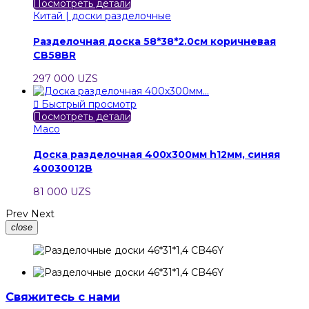
Посмотреть детали
Китай | доски разделочные
Разделочная доска 58*38*2.0см коричневая
CB58BR
297 000 UZS

Быстрый просмотр
Посмотреть детали
Maco
Доска разделочная 400х300мм h12мм, синяя
40030012B
81 000 UZS
Prev
Next
close
Свяжитесь с нами