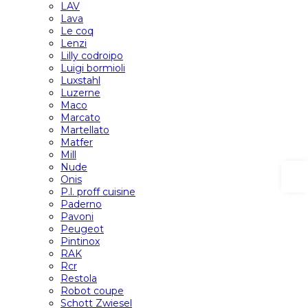
LAV
Lava
Le coq
Lenzi
Lilly codroipo
Luigi bormioli
Luxstahl
Luzerne
Maco
Marcato
Martellato
Matfer
Mill
Nude
Onis
P.l. proff cuisine
Paderno
Pavoni
Peugeot
Pintinox
RAK
Rcr
Restola
Robot coupe
Schott Zwiesel