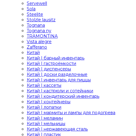
Servewell
Sola
Steelite
Stolzle lausitz
Tognana
Tognana ny
TRAMONTINA
Vista alegre
Zafferano
Китай
Китай | барный инвентарь
Китай | гастроёмкости
Китай | диспенсеры
Китай | доски разделочные
Китай | инвентарь для пиццы
Китай | кассеты
Китай | кастрюли и сотейники
Китай | кондитерский инвентарь
Китай | контейнеры
Китай | лопатки
Китай | мармиты и лампы для подогрева
Китай | меламин
Китай | мельницы
Китай | нержавеющая сталь
Китай | пластик