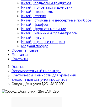
Китай | подносы и триджеки
Китай | половники и шумовки
Китай | сковороды
Китай | стекло
Китай | столовые и дессертные приборы
Китай | фарфор
Китай | фуршетные линии
Китай | чайники и френч-прессы
Китай | чугун
Китай | щипцы и пинцеты
Медная посуда
Обратная связь
Доставка
Контакты
Главная
Вспомогательный инвентарь
Контейнеры и емкости для хранения
Емкости для сыпучих продуктов
Сосуд д/сыпучих 1,25л JAR1250