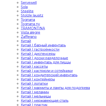
Servewell
Sola
Steelite
Stolzle lausitz
Tognana
Tognana ny
TRAMONTINA
Vista alegre
Zafferano
Китай
Китай | барный инвентарь
Китай | гастроёмкости
Китай | диспенсеры
Китай | доски разделочные
Китай | инвентарь для пиццы
Китай | кассеты
Китай | кастрюли и сотейники
Китай | кондитерский инвентарь
Китай | контейнеры
Китай | лопатки
Китай | мармиты и лампы для подогрева
Китай | меламин
Китай | мельницы
Китай | нержавеющая сталь
Китай | пластик