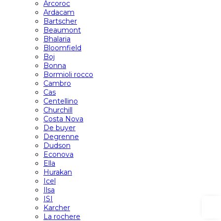
Arcoroc
Ardacam
Bartscher
Beaumont
Bhalaria
Bloomfield
Boj
Bonna
Bormioli rocco
Cambro
Cas
Centellino
Churchill
Costa Nova
De buyer
Degrenne
Dudson
Econova
Ella
Hurakan
Icel
Ilsa
ISI
Karcher
La rochere