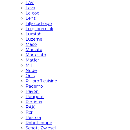
LAV
Lava
Le coq
Lenzi
Lilly codroipo
Luigi bormioli
Luxstahl
Luzerne
Maco
Marcato
Martellato
Matfer
Mill
Nude
Onis
P.l. proff cuisine
Paderno
Pavoni
Peugeot
Pintinox
RAK
Rcr
Restola
Robot coupe
Schott Zwiesel