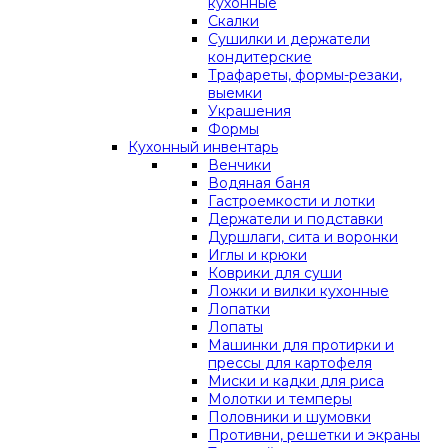
кухонные
Скалки
Сушилки и держатели
кондитерские
Трафареты, формы-резаки,
выемки
Украшения
Формы
Кухонный инвентарь
Венчики
Водяная баня
Гастроемкости и лотки
Держатели и подставки
Дуршлаги, сита и воронки
Иглы и крюки
Коврики для суши
Ложки и вилки кухонные
Лопатки
Лопаты
Машинки для протирки и
прессы для картофеля
Миски и кадки для риса
Молотки и темперы
Половники и шумовки
Противни, решетки и экраны