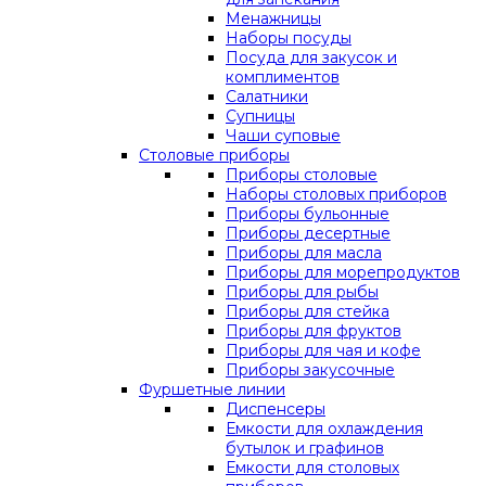
Менажницы
Наборы посуды
Посуда для закусок и
комплиментов
Салатники
Супницы
Чаши суповые
Столовые приборы
Приборы столовые
Наборы столовых приборов
Приборы бульонные
Приборы десертные
Приборы для масла
Приборы для морепродуктов
Приборы для рыбы
Приборы для стейка
Приборы для фруктов
Приборы для чая и кофе
Приборы закусочные
Фуршетные линии
Диспенсеры
Емкости для охлаждения
бутылок и графинов
Емкости для столовых