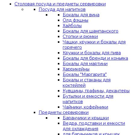
Столовая посуда и предметы сервировки
Посуда для напитков
Бокалы для вина
Олд фэшны
Хайболы
Бокалы для шампанского
Стопки и рюмки
Чашки, кружки и бокалы для
горячего
Кружки и бокалы для пива
Бокалы для бренди и коньяка
Бокалы для мартини
Харрикейны
Бокалы "Маргарита"
Бокалы и стаканы для
коктейлей
Кувшины, графины, декантеры
Бутылки и емкости для
напитков
Чайники, кофейники
Предметы сервировки
Баранчики и крышки
Ведра, подставки и емкости
для охлаждения
для баранчиков и крышек