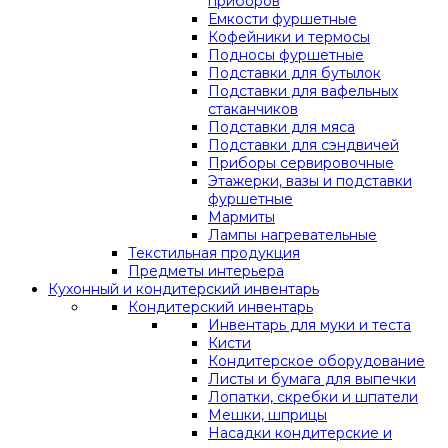
приборов
Емкости фуршетные
Кофейники и термосы
Подносы фуршетные
Подставки для бутылок
Подставки для вафельных
стаканчиков
Подставки для мяса
Подставки для сэндвичей
Приборы сервировочные
Этажерки, вазы и подставки
фуршетные
Мармиты
Лампы нагревательные
Текстильная продукция
Предметы интерьера
Кухонный и кондитерский инвентарь
Кондитерский инвентарь
Инвентарь для муки и теста
Кисти
Кондитерское оборудование
Листы и бумага для выпечки
Лопатки, скребки и шпатели
Мешки, шприцы
Насадки кондитерские и