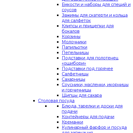
Емкости и наборы для специй и
соусов
Зажимы для скатерти и кольца
для салфеток
Клипсы и прищепки для
бокалов
Корзины
Молочники
Папильотки
Пепельницы
Подставки для полотенец
«ошибори»
Подставки под горячее
Салфетницы
Сахарницы
Соусники, масленки, икорницы
и горчичницы
Щипцы для сахара
Столовая посуда
Блюда, тарелки и доски для
подачи
Контейнеры для подачи
Креманки
Кулинарный фарфор и посуда
для запекания