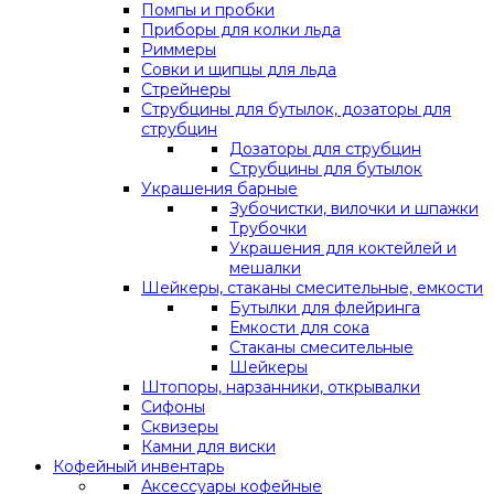
Помпы и пробки
Приборы для колки льда
Риммеры
Совки и щипцы для льда
Стрейнеры
Струбцины для бутылок, дозаторы для
струбцин
Дозаторы для струбцин
Струбцины для бутылок
Украшения барные
Зубочистки, вилочки и шпажки
Трубочки
Украшения для коктейлей и
мешалки
Шейкеры, стаканы смесительные, емкости
Бутылки для флейринга
Емкости для сока
Стаканы смесительные
Шейкеры
Штопоры, нарзанники, открывалки
Сифоны
Сквизеры
Камни для виски
Кофейный инвентарь
Аксессуары кофейные