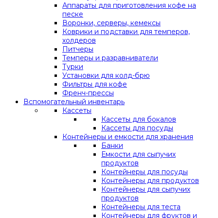
Аппараты для приготовления кофе на
песке
Воронки, серверы, кемексы
Коврики и подставки для темперов,
холдеров
Питчеры
Темперы и разравниватели
Турки
Установки для колд-брю
Фильтры для кофе
Френч-прессы
Вспомогательный инвентарь
Кассеты
Кассеты для бокалов
Кассеты для посуды
Контейнеры и емкости для хранения
Банки
Емкости для сыпучих
продуктов
Контейнеры для посуды
Контейнеры для продуктов
Контейнеры для сыпучих
продуктов
Контейнеры для теста
Контейнеры для фруктов и