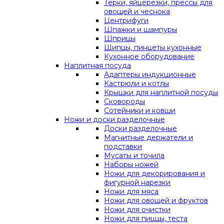
Терки, яйцерезки, прессы для
овощей и чеснока
Центрифуги
Шпажки и шампуры
Шприцы
Щипцы, пинцеты кухонные
Кухонное оборудование
Наплитная посуда
Адаптеры индукционные
Кастрюли и котлы
Крышки для наплитной посуды
Сковороды
Сотейники и ковши
Ножи и доски разделочные
Доски разделочные
Магнитные держатели и
подставки
Мусаты и точила
Наборы ножей
Ножи для декорирования и
фигурной нарезки
Ножи для мяса
Ножи для овощей и фруктов
Ножи для очистки
Ножи для пиццы, теста