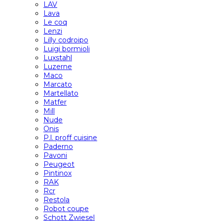
LAV
Lava
Le coq
Lenzi
Lilly codroipo
Luigi bormioli
Luxstahl
Luzerne
Maco
Marcato
Martellato
Matfer
Mill
Nude
Onis
P.l. proff cuisine
Paderno
Pavoni
Peugeot
Pintinox
RAK
Rcr
Restola
Robot coupe
Schott Zwiesel