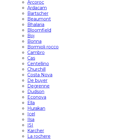
Arcoroc
Ardacam
Bartscher
Beaumont
Bhalaria
Bloomfield
Boj
Bonna
Bormioli rocco
Cambro
Cas
Centellino
Churchill
Costa Nova
De buyer
Degrenne
Dudson
Econova
Ella
Hurakan
Icel
Ilsa
ISI
Karcher
La rochere