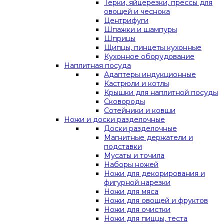
Терки, яйцерезки, прессы для
овощей и чеснока
Центрифуги
Шпажки и шампуры
Шприцы
Щипцы, пинцеты кухонные
Кухонное оборудование
Наплитная посуда
Адаптеры индукционные
Кастрюли и котлы
Крышки для наплитной посуды
Сковороды
Сотейники и ковши
Ножи и доски разделочные
Доски разделочные
Магнитные держатели и
подставки
Мусаты и точила
Наборы ножей
Ножи для декорирования и
фигурной нарезки
Ножи для мяса
Ножи для овощей и фруктов
Ножи для очистки
Ножи для пиццы, теста