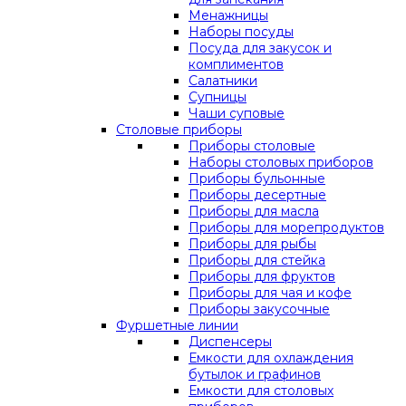
Менажницы
Наборы посуды
Посуда для закусок и
комплиментов
Салатники
Супницы
Чаши суповые
Столовые приборы
Приборы столовые
Наборы столовых приборов
Приборы бульонные
Приборы десертные
Приборы для масла
Приборы для морепродуктов
Приборы для рыбы
Приборы для стейка
Приборы для фруктов
Приборы для чая и кофе
Приборы закусочные
Фуршетные линии
Диспенсеры
Емкости для охлаждения
бутылок и графинов
Емкости для столовых