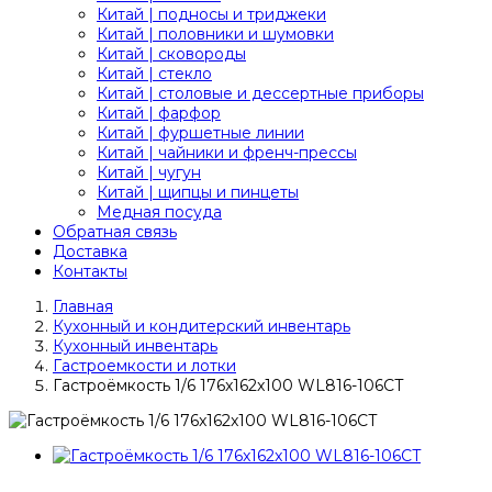
Китай | подносы и триджеки
Китай | половники и шумовки
Китай | сковороды
Китай | стекло
Китай | столовые и дессертные приборы
Китай | фарфор
Китай | фуршетные линии
Китай | чайники и френч-прессы
Китай | чугун
Китай | щипцы и пинцеты
Медная посуда
Обратная связь
Доставка
Контакты
Главная
Кухонный и кондитерский инвентарь
Кухонный инвентарь
Гастроемкости и лотки
Гастроёмкость 1/6 176x162x100 WL816-106CT