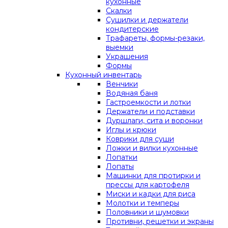
кухонные
Скалки
Сушилки и держатели
кондитерские
Трафареты, формы-резаки,
выемки
Украшения
Формы
Кухонный инвентарь
Венчики
Водяная баня
Гастроемкости и лотки
Держатели и подставки
Дуршлаги, сита и воронки
Иглы и крюки
Коврики для суши
Ложки и вилки кухонные
Лопатки
Лопаты
Машинки для протирки и
прессы для картофеля
Миски и кадки для риса
Молотки и темперы
Половники и шумовки
Противни, решетки и экраны