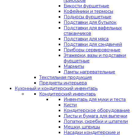
приборов
Емкости фуршетные
Кофейники и термосы
Подносы фуршетные
Подставки для бутылок
Подставки для вафельных
стаканчиков
Подставки для мяса
Подставки для сэндвичей
Приборы сервировочные
Этажерки, вазы и подставки
фуршетные
Мармиты
Лампы нагревательные
Текстильная продукция
Предметы интерьера
Кухонный и кондитерский инвентарь
Кондитерский инвентарь
Инвентарь для муки и теста
Кисти
Кондитерское оборудование
Листы и бумага для выпечки
Лопатки, скребки и шпатели
Мешки, шприцы
Насадки кондитерские и