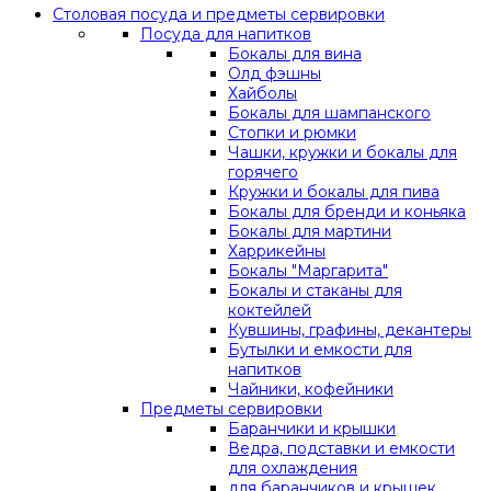
Столовая посуда и предметы сервировки
Посуда для напитков
Бокалы для вина
Олд фэшны
Хайболы
Бокалы для шампанского
Стопки и рюмки
Чашки, кружки и бокалы для
горячего
Кружки и бокалы для пива
Бокалы для бренди и коньяка
Бокалы для мартини
Харрикейны
Бокалы "Маргарита"
Бокалы и стаканы для
коктейлей
Кувшины, графины, декантеры
Бутылки и емкости для
напитков
Чайники, кофейники
Предметы сервировки
Баранчики и крышки
Ведра, подставки и емкости
для охлаждения
для баранчиков и крышек