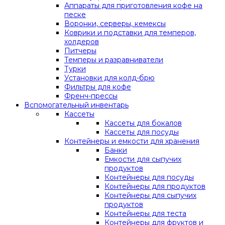
Аппараты для приготовления кофе на
песке
Воронки, серверы, кемексы
Коврики и подставки для темперов,
холдеров
Питчеры
Темперы и разравниватели
Турки
Установки для колд-брю
Фильтры для кофе
Френч-прессы
Вспомогательный инвентарь
Кассеты
Кассеты для бокалов
Кассеты для посуды
Контейнеры и емкости для хранения
Банки
Емкости для сыпучих
продуктов
Контейнеры для посуды
Контейнеры для продуктов
Контейнеры для сыпучих
продуктов
Контейнеры для теста
Контейнеры для фруктов и