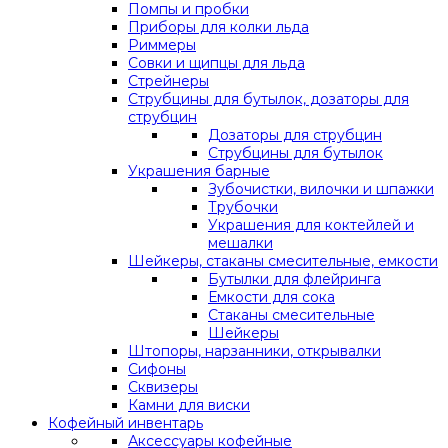
Помпы и пробки
Приборы для колки льда
Риммеры
Совки и щипцы для льда
Стрейнеры
Струбцины для бутылок, дозаторы для
струбцин
Дозаторы для струбцин
Струбцины для бутылок
Украшения барные
Зубочистки, вилочки и шпажки
Трубочки
Украшения для коктейлей и
мешалки
Шейкеры, стаканы смесительные, емкости
Бутылки для флейринга
Емкости для сока
Стаканы смесительные
Шейкеры
Штопоры, нарзанники, открывалки
Сифоны
Сквизеры
Камни для виски
Кофейный инвентарь
Аксессуары кофейные