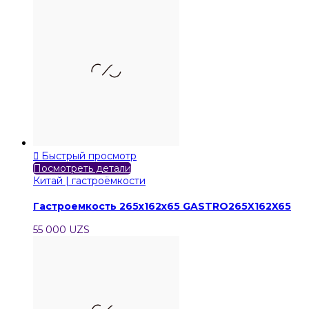

Быстрый просмотр
Посмотреть детали
Китай | гастроёмкости
Гастроемкость 265x162x65 GASTRO265X162X65
55 000 UZS