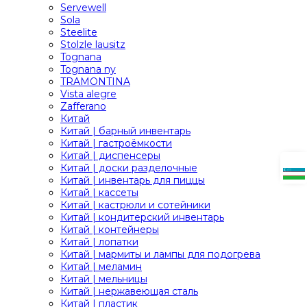
Servewell
Sola
Steelite
Stolzle lausitz
Tognana
Tognana ny
TRAMONTINA
Vista alegre
Zafferano
Китай
Китай | барный инвентарь
Китай | гастроёмкости
Китай | диспенсеры
Китай | доски разделочные
Китай | инвентарь для пиццы
Китай | кассеты
Китай | кастрюли и сотейники
Китай | кондитерский инвентарь
Китай | контейнеры
Китай | лопатки
Китай | мармиты и лампы для подогрева
Китай | меламин
Китай | мельницы
Китай | нержавеющая сталь
Китай | пластик