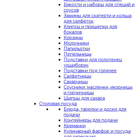
Емкости и наборы для специй и
соусов
Зажимы для скатерти и кольца
для салфеток
Клипсы и прищепки для
бокалов
Корзины
Молочники
Папильотки
Пепельницы
Подставки для полотенец
«ошибори»
Подставки под горячее
Салфетницы
Сахарницы
Соусники, масленки, икорницы
и горчичницы
Щипцы для сахара
Столовая посуда
Блюда, тарелки и доски для
подачи
Контейнеры для подачи
Креманки
Кулинарный фарфор и посуда
для запекания