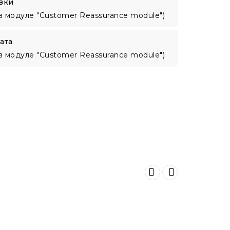
вки
в модуле "Customer Reassurance module")
ата
в модуле "Customer Reassurance module")