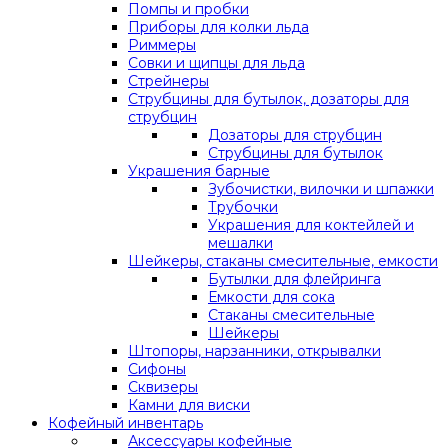
Помпы и пробки
Приборы для колки льда
Риммеры
Совки и щипцы для льда
Стрейнеры
Струбцины для бутылок, дозаторы для
струбцин
Дозаторы для струбцин
Струбцины для бутылок
Украшения барные
Зубочистки, вилочки и шпажки
Трубочки
Украшения для коктейлей и
мешалки
Шейкеры, стаканы смесительные, емкости
Бутылки для флейринга
Емкости для сока
Стаканы смесительные
Шейкеры
Штопоры, нарзанники, открывалки
Сифоны
Сквизеры
Камни для виски
Кофейный инвентарь
Аксессуары кофейные