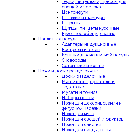
Терки, яйцерезки, прессы для
овощей и чеснока
Центрифуги
Шпажки и шампуры
Шприцы
Щипцы, пинцеты кухонные
Кухонное оборудование
Наплитная посуда
Адаптеры индукционные
Кастрюли и котлы
Крышки для наплитной посуды
Сковороды
Сотейники и ковши
Ножи и доски разделочные
Доски разделочные
Магнитные держатели и
подставки
Мусаты и точила
Наборы ножей
Ножи для декорирования и
фигурной нарезки
Ножи для мяса
Ножи для овощей и фруктов
Ножи для очистки
Ножи для пиццы, теста