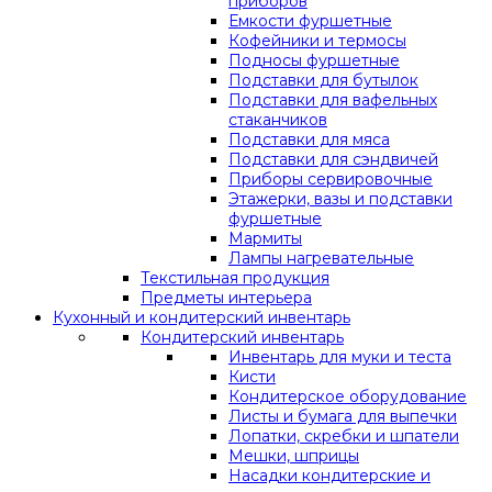
приборов
Емкости фуршетные
Кофейники и термосы
Подносы фуршетные
Подставки для бутылок
Подставки для вафельных
стаканчиков
Подставки для мяса
Подставки для сэндвичей
Приборы сервировочные
Этажерки, вазы и подставки
фуршетные
Мармиты
Лампы нагревательные
Текстильная продукция
Предметы интерьера
Кухонный и кондитерский инвентарь
Кондитерский инвентарь
Инвентарь для муки и теста
Кисти
Кондитерское оборудование
Листы и бумага для выпечки
Лопатки, скребки и шпатели
Мешки, шприцы
Насадки кондитерские и