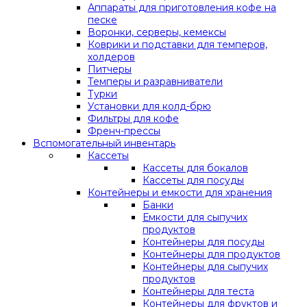
Аппараты для приготовления кофе на
песке
Воронки, серверы, кемексы
Коврики и подставки для темперов,
холдеров
Питчеры
Темперы и разравниватели
Турки
Установки для колд-брю
Фильтры для кофе
Френч-прессы
Вспомогательный инвентарь
Кассеты
Кассеты для бокалов
Кассеты для посуды
Контейнеры и емкости для хранения
Банки
Емкости для сыпучих
продуктов
Контейнеры для посуды
Контейнеры для продуктов
Контейнеры для сыпучих
продуктов
Контейнеры для теста
Контейнеры для фруктов и