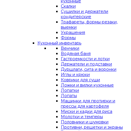
кухонные
Скалки
Сушилки и держатели
кондитерские
Трафареты, формы-резаки,
выемки
Украшения
Формы
Кухонный инвентарь
Венчики
Водяная баня
Гастроемкости и лотки
Держатели и подставки
Дуршлаги, сита и воронки
Иглы и крюки
Коврики для суши
Ложки и вилки кухонные
Лопатки
Лопаты
Машинки для протирки и
прессы для картофеля
Миски и кадки для риса
Молотки и темперы
Половники и шумовки
Противни, решетки и экраны