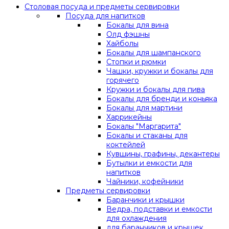
Столовая посуда и предметы сервировки
Посуда для напитков
Бокалы для вина
Олд фэшны
Хайболы
Бокалы для шампанского
Стопки и рюмки
Чашки, кружки и бокалы для
горячего
Кружки и бокалы для пива
Бокалы для бренди и коньяка
Бокалы для мартини
Харрикейны
Бокалы "Маргарита"
Бокалы и стаканы для
коктейлей
Кувшины, графины, декантеры
Бутылки и емкости для
напитков
Чайники, кофейники
Предметы сервировки
Баранчики и крышки
Ведра, подставки и емкости
для охлаждения
для баранчиков и крышек