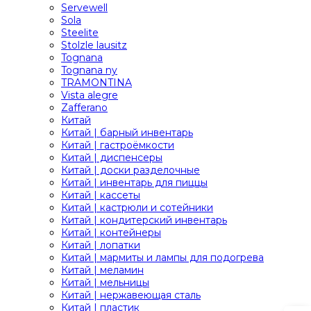
Servewell
Sola
Steelite
Stolzle lausitz
Tognana
Tognana ny
TRAMONTINA
Vista alegre
Zafferano
Китай
Китай | барный инвентарь
Китай | гастроёмкости
Китай | диспенсеры
Китай | доски разделочные
Китай | инвентарь для пиццы
Китай | кассеты
Китай | кастрюли и сотейники
Китай | кондитерский инвентарь
Китай | контейнеры
Китай | лопатки
Китай | мармиты и лампы для подогрева
Китай | меламин
Китай | мельницы
Китай | нержавеющая сталь
Китай | пластик