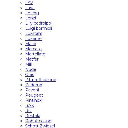
LAV
Lava
Le coq
Lenzi
Lilly codroipo
Luigi bormioli
Luxstahl
Luzerne
Maco
Marcato
Martellato
Matfer
Mill
Nude
Onis
P.l. proff cuisine
Paderno
Pavoni
Peugeot
Pintinox
RAK
Rcr
Restola
Robot coupe
Schott Zwiesel