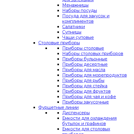
Менажницы
Наборы посуды
Посуда для закусок и
комплиментов
Салатники
Супницы
Чаши суповые
Столовые приборы
Приборы столовые
Наборы столовых приборов
Приборы бульонные
Приборы десертные
Приборы для масла
Приборы для морепродуктов
Приборы для рыбы
Приборы для стейка
Приборы для фруктов
Приборы для чая и кофе
Приборы закусочные
Фуршетные линии
Диспенсеры
Емкости для охлаждения
бутылок и графинов
Емкости для столовых