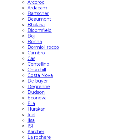
Arcoroc
Ardacam
Bartscher
Beaumont
Bhalaria
Bloomfield
Boj
Bonna
Bormioli rocco
Cambro
Cas
Centellino
Churchill
Costa Nova
De buyer
Degrenne
Dudson
Econova
Ella
Hurakan
Icel
Ilsa
ISI
Karcher
La rochere