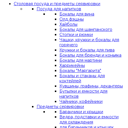
Столовая посуда и предметы сервировки
Посуда для напитков
Бокалы для вина
Олд фэшны
Хайболы
Бокалы для шампанского
Стопки и рюмки
Чашки, кружки и бокалы для
горячего
Кружки и бокалы для пива
Бокалы для бренди и коньяка
Бокалы для мартини
Харрикейны
Бокалы "Маргарита"
Бокалы и стаканы для
коктейлей
Кувшины, графины, декантеры
Бутылки и емкости для
напитков
Чайники, кофейники
Предметы сервировки
Баранчики и крышки
Ведра, подставки и емкости
для охлаждения
для баранчиков и крышек