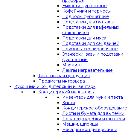
приборов
Емкости фуршетные
Кофейники и термосы
Подносы фуршетные
Подставки для бутылок
Подставки для вафельных
стаканчиков
Подставки для мяса
Подставки для сэндвичей
Приборы сервировочные
Этажерки, вазы и подставки
фуршетные
Мармиты
Лампы нагревательные
Текстильная продукция
Предметы интерьера
Кухонный и кондитерский инвентарь
Кондитерский инвентарь
Инвентарь для муки и теста
Кисти
Кондитерское оборудование
Листы и бумага для выпечки
Лопатки, скребки и шпатели
Мешки, шприцы
Насадки кондитерские и