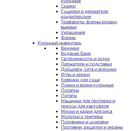
кухонные
Скалки
Сушилки и держатели
кондитерские
Трафареты, формы-резаки,
выемки
Украшения
Формы
Кухонный инвентарь
Венчики
Водяная баня
Гастроемкости и лотки
Держатели и подставки
Дуршлаги, сита и воронки
Иглы и крюки
Коврики для суши
Ложки и вилки кухонные
Лопатки
Лопаты
Машинки для протирки и
прессы для картофеля
Миски и кадки для риса
Молотки и темперы
Половники и шумовки
Противни, решетки и экраны