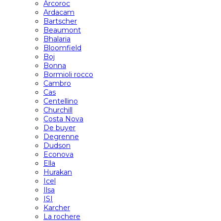
Arcoroc
Ardacam
Bartscher
Beaumont
Bhalaria
Bloomfield
Boj
Bonna
Bormioli rocco
Cambro
Cas
Centellino
Churchill
Costa Nova
De buyer
Degrenne
Dudson
Econova
Ella
Hurakan
Icel
Ilsa
ISI
Karcher
La rochere