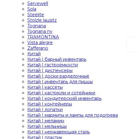
Servewell
Sola
Steelite
Stolzle lausitz
Tognana
Tognana ny
TRAMONTINA
Vista alegre
Zafferano
Китай
Китай | барный инвентарь
Китай | гастроёмкости
Китай | диспенсеры
Китай | доски разделочные
Китай | инвентарь для пиццы
Китай | кассеты
Китай | кастрюли и сотейники
Китай | кондитерский инвентарь
Китай | контейнеры
Китай | лопатки
Китай | мармиты и лампы для подогрева
Китай | меламин
Китай | мельницы
Китай | нержавеющая сталь
Китай | пластик