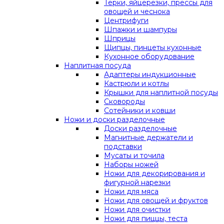
Терки, яйцерезки, прессы для
овощей и чеснока
Центрифуги
Шпажки и шампуры
Шприцы
Щипцы, пинцеты кухонные
Кухонное оборудование
Наплитная посуда
Адаптеры индукционные
Кастрюли и котлы
Крышки для наплитной посуды
Сковороды
Сотейники и ковши
Ножи и доски разделочные
Доски разделочные
Магнитные держатели и
подставки
Мусаты и точила
Наборы ножей
Ножи для декорирования и
фигурной нарезки
Ножи для мяса
Ножи для овощей и фруктов
Ножи для очистки
Ножи для пиццы, теста