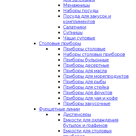
Менажницы
Наборы посуды
Посуда для закусок и
комплиментов
Салатники
Супницы
Чаши суповые
Столовые приборы
Приборы столовые
Наборы столовых приборов
Приборы бульонные
Приборы десертные
Приборы для масла
Приборы для морепродуктов
Приборы для рыбы
Приборы для стейка
Приборы для фруктов
Приборы для чая и кофе
Приборы закусочные
Фуршетные линии
Диспенсеры
Емкости для охлаждения
бутылок и графинов
Емкости для столовых