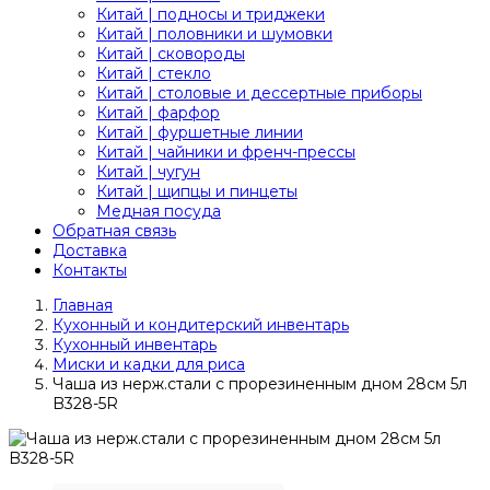
Китай | подносы и триджеки
Китай | половники и шумовки
Китай | сковороды
Китай | стекло
Китай | столовые и дессертные приборы
Китай | фарфор
Китай | фуршетные линии
Китай | чайники и френч-прессы
Китай | чугун
Китай | щипцы и пинцеты
Медная посуда
Обратная связь
Доставка
Контакты
Главная
Кухонный и кондитерский инвентарь
Кухонный инвентарь
Миски и кадки для риса
Чаша из нерж.стали с прорезиненным дном 28см 5л
B328-5R