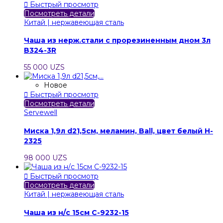

Быстрый просмотр
Посмотреть детали
Китай | нержавеющая сталь
Чаша из нерж.стали с прорезиненным дном 3л
B324-3R
55 000 UZS
Новое

Быстрый просмотр
Посмотреть детали
Servewell
Миска 1,9л d21,5см, меламин, Ball, цвет белый H-
2325
98 000 UZS

Быстрый просмотр
Посмотреть детали
Китай | нержавеющая сталь
Чаша из н/с 15см C-9232-15