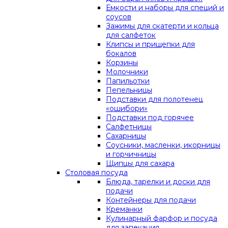
Емкости и наборы для специй и
соусов
Зажимы для скатерти и кольца
для салфеток
Клипсы и прищепки для
бокалов
Корзины
Молочники
Папильотки
Пепельницы
Подставки для полотенец
«ошибори»
Подставки под горячее
Салфетницы
Сахарницы
Соусники, масленки, икорницы
и горчичницы
Щипцы для сахара
Столовая посуда
Блюда, тарелки и доски для
подачи
Контейнеры для подачи
Креманки
Кулинарный фарфор и посуда
для запекания