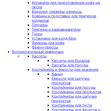
Аппараты для приготовления кофе на
песке
Воронки, серверы, кемексы
Коврики и подставки для темперов,
холдеров
Питчеры
Темперы и разравниватели
Турки
Установки для колд-брю
Фильтры для кофе
Френч-прессы
Вспомогательный инвентарь
Кассеты
Кассеты для бокалов
Кассеты для посуды
Контейнеры и емкости для хранения
Банки
Емкости для сыпучих
продуктов
Контейнеры для посуды
Контейнеры для продуктов
Контейнеры для сыпучих
продуктов
Контейнеры для теста
Контейнеры для фруктов и