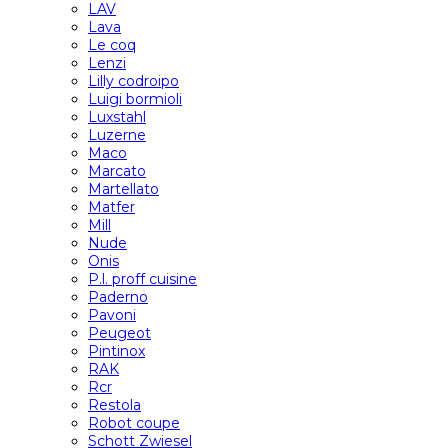
LAV
Lava
Le coq
Lenzi
Lilly codroipo
Luigi bormioli
Luxstahl
Luzerne
Maco
Marcato
Martellato
Matfer
Mill
Nude
Onis
P.l. proff cuisine
Paderno
Pavoni
Peugeot
Pintinox
RAK
Rcr
Restola
Robot coupe
Schott Zwiesel