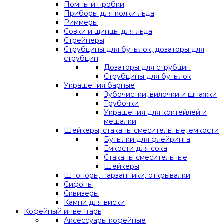
Помпы и пробки
Приборы для колки льда
Риммеры
Совки и щипцы для льда
Стрейнеры
Струбцины для бутылок, дозаторы для
струбцин
Дозаторы для струбцин
Струбцины для бутылок
Украшения барные
Зубочистки, вилочки и шпажки
Трубочки
Украшения для коктейлей и
мешалки
Шейкеры, стаканы смесительные, емкости
Бутылки для флейринга
Емкости для сока
Стаканы смесительные
Шейкеры
Штопоры, нарзанники, открывалки
Сифоны
Сквизеры
Камни для виски
Кофейный инвентарь
Аксессуары кофейные