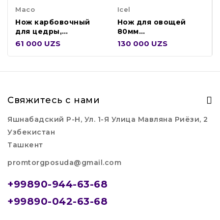
Maco
Icel
Нож карбовочный
Нож для овощей
для цедры,
80мм
нерж.сталь, ручка
28100.HR02000.080
61 000 UZS
130 000 UZS
пласт 400817
Свяжитесь с нами
Яшнабадский Р-Н, Ул. 1-Я Улица Мавляна Риёзи, 2
Узбекистан
Ташкент
promtorgposuda@gmail.com
+99890-944-63-68
+99890-042-63-68