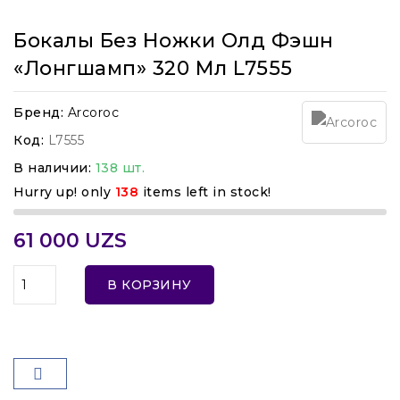
Бокалы Без Ножки Олд Фэшн
«Лонгшамп» 320 Мл L7555
Бренд:
Arcoroc
Код:
L7555
В наличии:
138 шт.
Hurry up! only
138
items left in stock!
61 000 UZS
В КОРЗИНУ