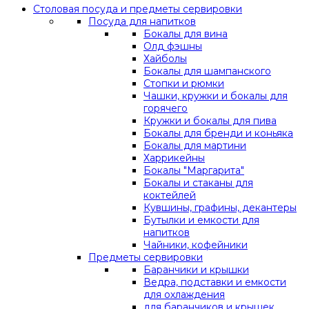
Столовая посуда и предметы сервировки
Посуда для напитков
Бокалы для вина
Олд фэшны
Хайболы
Бокалы для шампанского
Стопки и рюмки
Чашки, кружки и бокалы для
горячего
Кружки и бокалы для пива
Бокалы для бренди и коньяка
Бокалы для мартини
Харрикейны
Бокалы "Маргарита"
Бокалы и стаканы для
коктейлей
Кувшины, графины, декантеры
Бутылки и емкости для
напитков
Чайники, кофейники
Предметы сервировки
Баранчики и крышки
Ведра, подставки и емкости
для охлаждения
для баранчиков и крышек