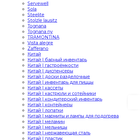
Servewell
Sola
Steelite
Stolzle lausitz
Tognana
Tognana ny
TRAMONTINA
Vista alegre
Zafferano
Китай
Китай | барный инвентарь
Китай | гастроёмкости
Китай | диспенсеры
Китай | доски разделочные
Китай | инвентарь для пиццы
Китай | кассеты
Китай | кастрюли и сотейники
Китай | кондитерский инвентарь
Китай | контейнеры
Китай | лопатки
Китай | мармиты и лампы для подогрева
Китай | меламин
Китай | мельницы
Китай | нержавеющая сталь
Китай | пластик