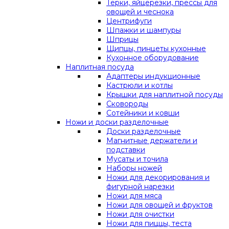
Терки, яйцерезки, прессы для
овощей и чеснока
Центрифуги
Шпажки и шампуры
Шприцы
Щипцы, пинцеты кухонные
Кухонное оборудование
Наплитная посуда
Адаптеры индукционные
Кастрюли и котлы
Крышки для наплитной посуды
Сковороды
Сотейники и ковши
Ножи и доски разделочные
Доски разделочные
Магнитные держатели и
подставки
Мусаты и точила
Наборы ножей
Ножи для декорирования и
фигурной нарезки
Ножи для мяса
Ножи для овощей и фруктов
Ножи для очистки
Ножи для пиццы, теста