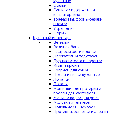
кухонные
Скалки
Сушилки и держатели
кондитерские
Трафареты, формы-резаки,
выемки
Украшения
Формы
Кухонный инвентарь
Венчики
Водяная баня
Гастроемкости и лотки
Держатели и подставки
Дуршлаги, сита и воронки
Иглы и крюки
Коврики для суши
Ложки и вилки кухонные
Лопатки
Лопаты
Машинки для протирки и
прессы для картофеля
Миски и кадки для риса
Молотки и темперы
Половники и шумовки
Противни, решетки и экраны