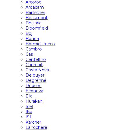
Arcoroc
Ardacam
Bartscher
Beaumont
Bhalaria
Bloomfield
Boj
Bonna
Bormioli rocco
Cambro
Cas
Centellino
Churchill
Costa Nova
De buyer
Degrenne
Dudson
Econova
Ella
Hurakan
Icel
Ilsa
ISI
Karcher
La rochere