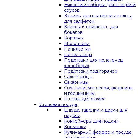
Емкости и наборы для специй и
соусов
Зажимы для скатерти и кольца
для салфеток
Клипсы и прищепки для
бокалов
Корзины
Молочники
Папильотки
Пепельницы
Подставки для полотенец
«ошибори»
Подставки под горячее
Салфетницы
Сахарницы
Соусники, масленки, икорницы
и горчичницы
Щипцы для сахара
Столовая посуда
Блюда, тарелки и доски для
подачи
Контейнеры для подачи
Креманки
Кулинарный фарфор и посуда
для запекания