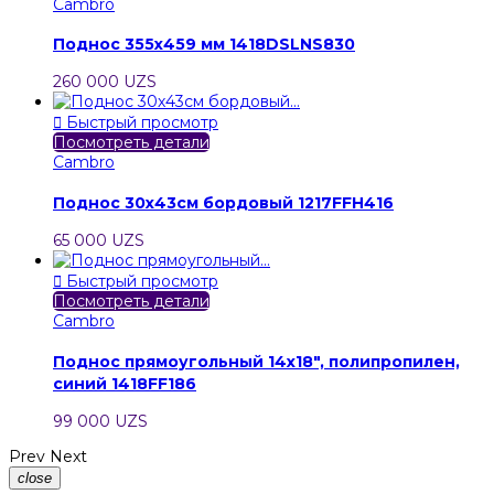
Cambro
Поднос 355х459 мм 1418DSLNS830
260 000 UZS

Быстрый просмотр
Посмотреть детали
Cambro
Поднос 30х43см бордовый 1217FFH416
65 000 UZS

Быстрый просмотр
Посмотреть детали
Cambro
Поднос прямоугольный 14х18", полипропилен,
синий 1418FF186
99 000 UZS
Prev
Next
close