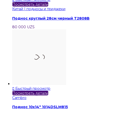
Посмотреть детали
Китай | подносы и триджеки
Поднос круглый 28см черный T2808B
80 000 UZS

Быстрый просмотр
Посмотреть детали
Cambro
Поднос 10х14" 1014DSLM815