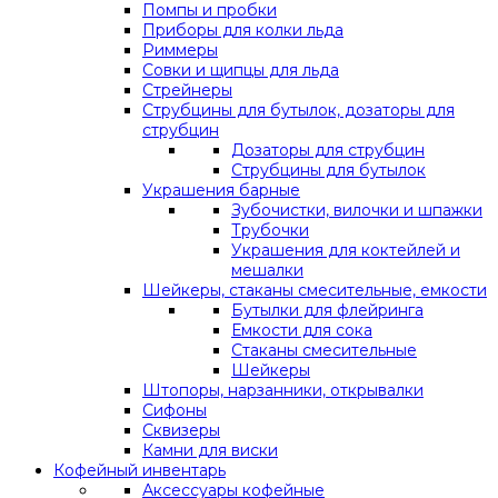
Помпы и пробки
Приборы для колки льда
Риммеры
Совки и щипцы для льда
Стрейнеры
Струбцины для бутылок, дозаторы для
струбцин
Дозаторы для струбцин
Струбцины для бутылок
Украшения барные
Зубочистки, вилочки и шпажки
Трубочки
Украшения для коктейлей и
мешалки
Шейкеры, стаканы смесительные, емкости
Бутылки для флейринга
Емкости для сока
Стаканы смесительные
Шейкеры
Штопоры, нарзанники, открывалки
Сифоны
Сквизеры
Камни для виски
Кофейный инвентарь
Аксессуары кофейные