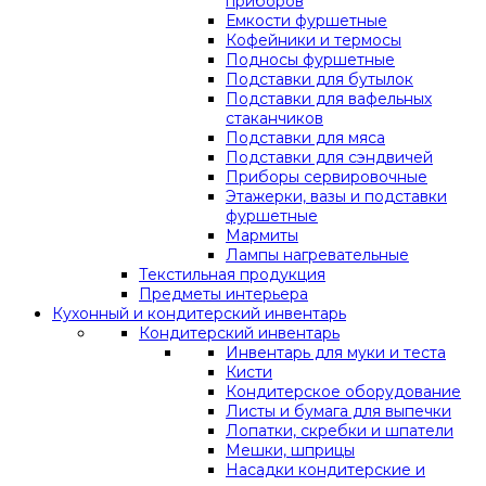
приборов
Емкости фуршетные
Кофейники и термосы
Подносы фуршетные
Подставки для бутылок
Подставки для вафельных
стаканчиков
Подставки для мяса
Подставки для сэндвичей
Приборы сервировочные
Этажерки, вазы и подставки
фуршетные
Мармиты
Лампы нагревательные
Текстильная продукция
Предметы интерьера
Кухонный и кондитерский инвентарь
Кондитерский инвентарь
Инвентарь для муки и теста
Кисти
Кондитерское оборудование
Листы и бумага для выпечки
Лопатки, скребки и шпатели
Мешки, шприцы
Насадки кондитерские и