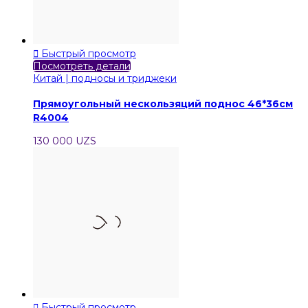

Быстрый просмотр
Посмотреть детали
Китай | подносы и триджеки
Прямоугольный нескользяций поднос 46*36см
R4004
130 000 UZS

Быстрый просмотр