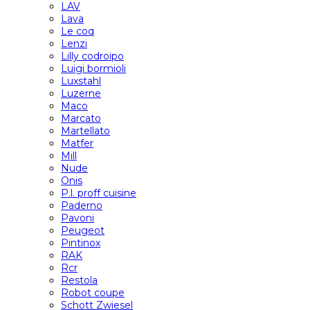
LAV
Lava
Le coq
Lenzi
Lilly codroipo
Luigi bormioli
Luxstahl
Luzerne
Maco
Marcato
Martellato
Matfer
Mill
Nude
Onis
P.l. proff cuisine
Paderno
Pavoni
Peugeot
Pintinox
RAK
Rcr
Restola
Robot coupe
Schott Zwiesel