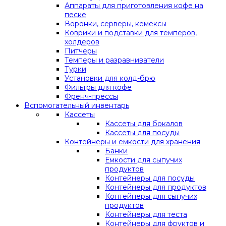
Аппараты для приготовления кофе на
песке
Воронки, серверы, кемексы
Коврики и подставки для темперов,
холдеров
Питчеры
Темперы и разравниватели
Турки
Установки для колд-брю
Фильтры для кофе
Френч-прессы
Вспомогательный инвентарь
Кассеты
Кассеты для бокалов
Кассеты для посуды
Контейнеры и емкости для хранения
Банки
Емкости для сыпучих
продуктов
Контейнеры для посуды
Контейнеры для продуктов
Контейнеры для сыпучих
продуктов
Контейнеры для теста
Контейнеры для фруктов и