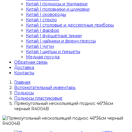
Китай | подносы и триджеки
Китай | половники и шумовки
Китай | сковороды
Китай | стекло
Китай | столовые и дессертные приборы
Китай | фарфор
Китай | фуршетные линии
Китай | чайники и френч-прессы
Китай | чугун
Китай | щипцы и пинцеты
Медная посуда
Обратная связь
Доставка
Контакты
Главная
Вспомогательный инвентарь
Подносы
Подносы пластиковые
Прямоугольный нескользяций поднос 46*36см
черный R4004B