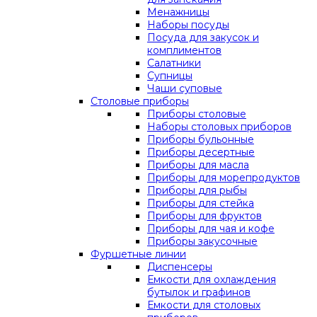
Менажницы
Наборы посуды
Посуда для закусок и
комплиментов
Салатники
Супницы
Чаши суповые
Столовые приборы
Приборы столовые
Наборы столовых приборов
Приборы бульонные
Приборы десертные
Приборы для масла
Приборы для морепродуктов
Приборы для рыбы
Приборы для стейка
Приборы для фруктов
Приборы для чая и кофе
Приборы закусочные
Фуршетные линии
Диспенсеры
Емкости для охлаждения
бутылок и графинов
Емкости для столовых