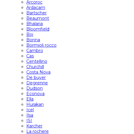
Arcoroc
Ardacam
Bartscher
Beaumont
Bhalaria
Bloomfield
Boj
Bonna
Bormioli rocco
Cambro
Cas
Centellino
Churchill
Costa Nova
De buyer
Degrenne
Dudson
Econova
Ella
Hurakan
Icel
Ilsa
ISI
Karcher
La rochere