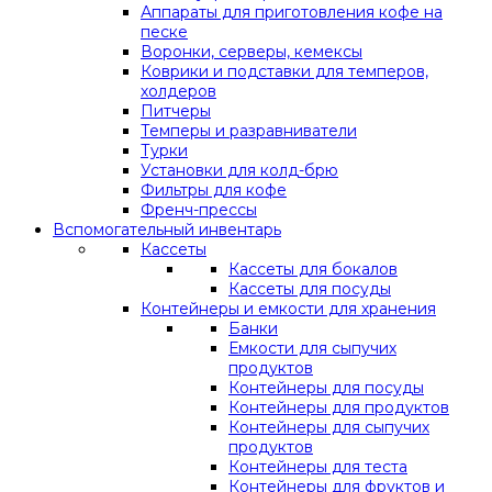
Аппараты для приготовления кофе на
песке
Воронки, серверы, кемексы
Коврики и подставки для темперов,
холдеров
Питчеры
Темперы и разравниватели
Турки
Установки для колд-брю
Фильтры для кофе
Френч-прессы
Вспомогательный инвентарь
Кассеты
Кассеты для бокалов
Кассеты для посуды
Контейнеры и емкости для хранения
Банки
Емкости для сыпучих
продуктов
Контейнеры для посуды
Контейнеры для продуктов
Контейнеры для сыпучих
продуктов
Контейнеры для теста
Контейнеры для фруктов и