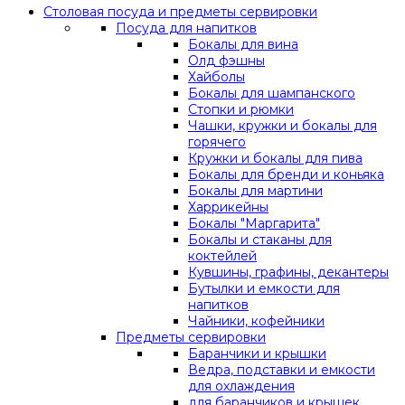
Столовая посуда и предметы сервировки
Посуда для напитков
Бокалы для вина
Олд фэшны
Хайболы
Бокалы для шампанского
Стопки и рюмки
Чашки, кружки и бокалы для
горячего
Кружки и бокалы для пива
Бокалы для бренди и коньяка
Бокалы для мартини
Харрикейны
Бокалы "Маргарита"
Бокалы и стаканы для
коктейлей
Кувшины, графины, декантеры
Бутылки и емкости для
напитков
Чайники, кофейники
Предметы сервировки
Баранчики и крышки
Ведра, подставки и емкости
для охлаждения
для баранчиков и крышек