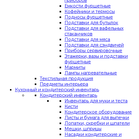
приборов
Емкости фуршетные
Кофейники и термосы
Подносы фуршетные
Подставки для бутылок
Подставки для вафельных
стаканчиков
Подставки для мяса
Подставки для сэндвичей
Приборы сервировочные
Этажерки, вазы и подставки
фуршетные
Мармиты
Лампы нагревательные
Текстильная продукция
Предметы интерьера
Кухонный и кондитерский инвентарь
Кондитерский инвентарь
Инвентарь для муки и теста
Кисти
Кондитерское оборудование
Листы и бумага для выпечки
Лопатки, скребки и шпатели
Мешки, шприцы
Насадки кондитерские и