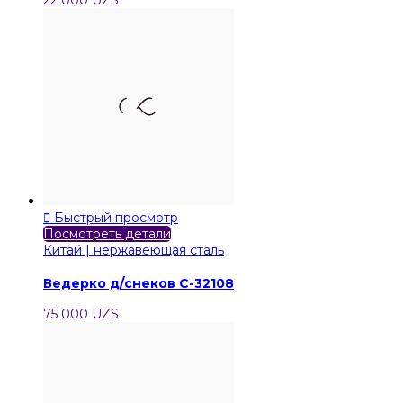
22 000 UZS

Быстрый просмотр
Посмотреть детали
Китай | нержавеющая сталь
Ведерко д/снеков C-32108
75 000 UZS