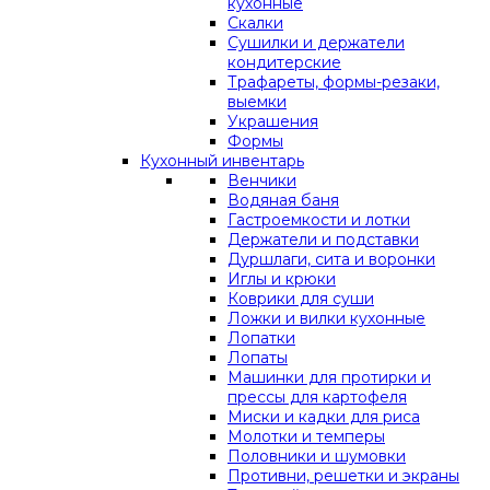
кухонные
Скалки
Сушилки и держатели
кондитерские
Трафареты, формы-резаки,
выемки
Украшения
Формы
Кухонный инвентарь
Венчики
Водяная баня
Гастроемкости и лотки
Держатели и подставки
Дуршлаги, сита и воронки
Иглы и крюки
Коврики для суши
Ложки и вилки кухонные
Лопатки
Лопаты
Машинки для протирки и
прессы для картофеля
Миски и кадки для риса
Молотки и темперы
Половники и шумовки
Противни, решетки и экраны