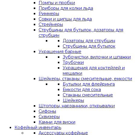
Помпы и пробки
Приборы для колки льда
Риммеры
Совки и щипцы для льда
Стрейнеры
Струбцины для бутылок, дозаторы для
струбцин
Дозаторы для струбцин
Струбцины для бутылок
Украшения барные
Зубочистки, вилочки и шпажки
Трубочки
Украшения для коктейлей и
мешалки
Шейкеры, стаканы смесительные, емкости
Бутылки для флейринга
Емкости для сока
Стаканы смесительные
Шейкеры
Штопоры, нарзанники, открывалки
Сифоны
Сквизеры
Камни для виски
Кофейный инвентарь
Аксессуары кофейные