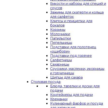
Емкости и наборы для специй и
соусов
Зажимы для скатерти и кольца
для салфеток
Клипсы и прищепки для
бокалов
Корзины
Молочники
Папильотки
Пепельницы
Подставки для полотенец
«ошибори»
Подставки под горячее
Салфетницы
Сахарницы
Соусники, масленки, икорницы
и горчичницы
Щипцы для сахара
Столовая посуда
Блюда, тарелки и доски для
подачи
Контейнеры для подачи
Креманки
Кулинарный фарфор и посуда
для запекания