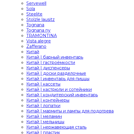
Servewell
Sola
Steelite
Stolzle lausitz
Tognana
Tognana ny
TRAMONTINA
Vista alegre
Zafferano
Китай
Китай | барный инвентарь
Китай | гастроёмкости
Китай | диспенсеры
Китай | доски разделочные
Китай | инвентарь для пиццы
Китай | кассеты
Китай | кастрюли и сотейники
Китай | кондитерский инвентарь
Китай | контейнеры
Китай | лопатки
Китай | мармиты и лампы для подогрева
Китай | меламин
Китай | мельницы
Китай | нержавеющая сталь
Китай | пластик