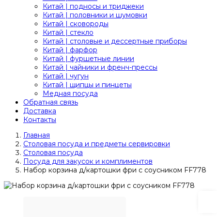
Китай | подносы и триджеки
Китай | половники и шумовки
Китай | сковороды
Китай | стекло
Китай | столовые и дессертные приборы
Китай | фарфор
Китай | фуршетные линии
Китай | чайники и френч-прессы
Китай | чугун
Китай | щипцы и пинцеты
Медная посуда
Обратная связь
Доставка
Контакты
Главная
Столовая посуда и предметы сервировки
Столовая посуда
Посуда для закусок и комплиментов
Набор корзина д/картошки фри с соусником FF778