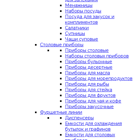
Менажницы
Наборы посуды
Посуда для закусок и
комплиментов
Салатники
Супницы
Чаши суповые
Столовые приборы
Приборы столовые
Наборы столовых приборов
Приборы бульонные
Приборы десертные
Приборы для масла
Приборы для морепродуктов
Приборы для рыбы
Приборы для стейка
Приборы для фруктов
Приборы для чая и кофе
Приборы закусочные
Фуршетные линии
Диспенсеры
Емкости для охлаждения
бутылок и графинов
Емкости для столовых