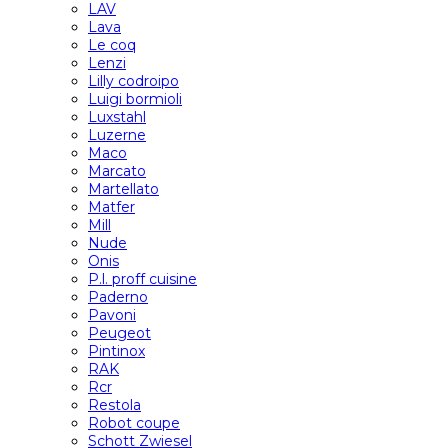
LAV
Lava
Le coq
Lenzi
Lilly codroipo
Luigi bormioli
Luxstahl
Luzerne
Maco
Marcato
Martellato
Matfer
Mill
Nude
Onis
P.l. proff cuisine
Paderno
Pavoni
Peugeot
Pintinox
RAK
Rcr
Restola
Robot coupe
Schott Zwiesel