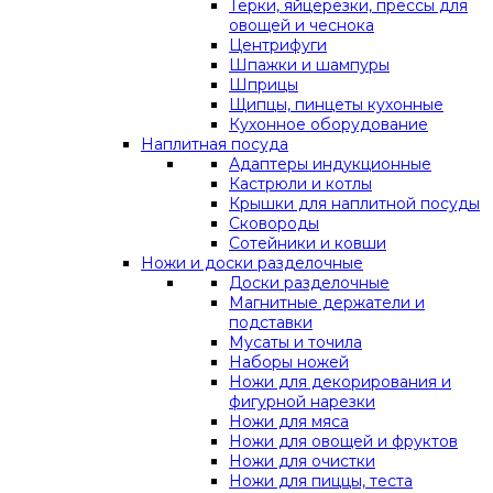
Терки, яйцерезки, прессы для
овощей и чеснока
Центрифуги
Шпажки и шампуры
Шприцы
Щипцы, пинцеты кухонные
Кухонное оборудование
Наплитная посуда
Адаптеры индукционные
Кастрюли и котлы
Крышки для наплитной посуды
Сковороды
Сотейники и ковши
Ножи и доски разделочные
Доски разделочные
Магнитные держатели и
подставки
Мусаты и точила
Наборы ножей
Ножи для декорирования и
фигурной нарезки
Ножи для мяса
Ножи для овощей и фруктов
Ножи для очистки
Ножи для пиццы, теста