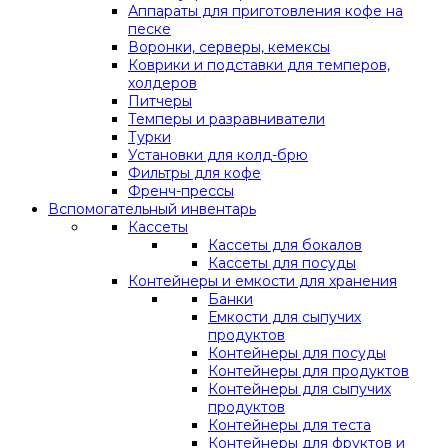
Аппараты для приготовления кофе на
песке
Воронки, серверы, кемексы
Коврики и подставки для темперов,
холдеров
Питчеры
Темперы и разравниватели
Турки
Установки для колд-брю
Фильтры для кофе
Френч-прессы
Вспомогательный инвентарь
Кассеты
Кассеты для бокалов
Кассеты для посуды
Контейнеры и емкости для хранения
Банки
Емкости для сыпучих
продуктов
Контейнеры для посуды
Контейнеры для продуктов
Контейнеры для сыпучих
продуктов
Контейнеры для теста
Контейнеры для фруктов и