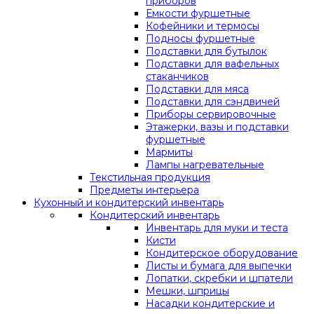
приборов
Емкости фуршетные
Кофейники и термосы
Подносы фуршетные
Подставки для бутылок
Подставки для вафельных
стаканчиков
Подставки для мяса
Подставки для сэндвичей
Приборы сервировочные
Этажерки, вазы и подставки
фуршетные
Мармиты
Лампы нагревательные
Текстильная продукция
Предметы интерьера
Кухонный и кондитерский инвентарь
Кондитерский инвентарь
Инвентарь для муки и теста
Кисти
Кондитерское оборудование
Листы и бумага для выпечки
Лопатки, скребки и шпатели
Мешки, шприцы
Насадки кондитерские и