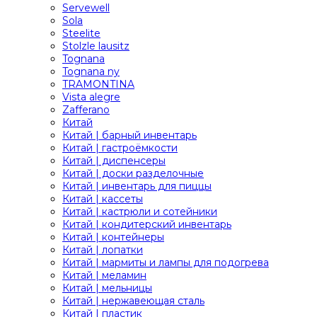
Servewell
Sola
Steelite
Stolzle lausitz
Tognana
Tognana ny
TRAMONTINA
Vista alegre
Zafferano
Китай
Китай | барный инвентарь
Китай | гастроёмкости
Китай | диспенсеры
Китай | доски разделочные
Китай | инвентарь для пиццы
Китай | кассеты
Китай | кастрюли и сотейники
Китай | кондитерский инвентарь
Китай | контейнеры
Китай | лопатки
Китай | мармиты и лампы для подогрева
Китай | меламин
Китай | мельницы
Китай | нержавеющая сталь
Китай | пластик