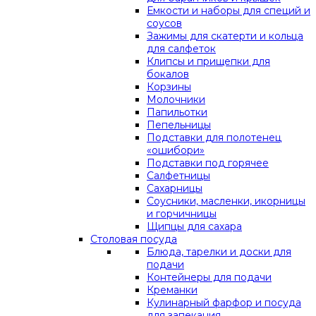
Емкости и наборы для специй и
соусов
Зажимы для скатерти и кольца
для салфеток
Клипсы и прищепки для
бокалов
Корзины
Молочники
Папильотки
Пепельницы
Подставки для полотенец
«ошибори»
Подставки под горячее
Салфетницы
Сахарницы
Соусники, масленки, икорницы
и горчичницы
Щипцы для сахара
Столовая посуда
Блюда, тарелки и доски для
подачи
Контейнеры для подачи
Креманки
Кулинарный фарфор и посуда
для запекания