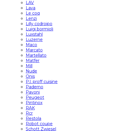
LAV
Lava
Le coq
Lenzi
Lilly codroipo
Luigi bormioli
Luxstahl
Luzerne
Maco
Marcato
Martellato
Matfer
Mill
Nude
Onis
P.l. proff cuisine
Paderno
Pavoni
Peugeot
Pintinox
RAK
Rcr
Restola
Robot coupe
Schott Zwiesel