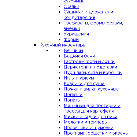
кухонные
Скалки
Сушилки и держатели
кондитерские
Трафареты, формы-резаки,
выемки
Украшения
Формы
Кухонный инвентарь
Венчики
Водяная баня
Гастроемкости и лотки
Держатели и подставки
Дуршлаги, сита и воронки
Иглы и крюки
Коврики для суши
Ложки и вилки кухонные
Лопатки
Лопаты
Машинки для протирки и
прессы для картофеля
Миски и кадки для риса
Молотки и темперы
Половники и шумовки
Противни, решетки и экраны