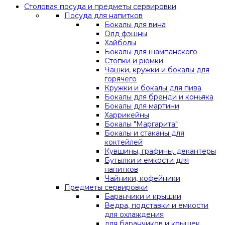
Столовая посуда и предметы сервировки
Посуда для напитков
Бокалы для вина
Олд фэшны
Хайболы
Бокалы для шампанского
Стопки и рюмки
Чашки, кружки и бокалы для
горячего
Кружки и бокалы для пива
Бокалы для бренди и коньяка
Бокалы для мартини
Харрикейны
Бокалы "Маргарита"
Бокалы и стаканы для
коктейлей
Кувшины, графины, декантеры
Бутылки и емкости для
напитков
Чайники, кофейники
Предметы сервировки
Баранчики и крышки
Ведра, подставки и емкости
для охлаждения
для баранчиков и крышек