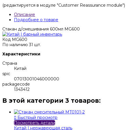
(редактируется в модуле "Customer Reassurance module")
Описание
Подробнее о товаре
Стакан д/смешивания 600мл MG600
Код
MG600
По наличию
31 шт.
Характеристики
Страна
Китай
spic
07013001046000000
packagecode
1343412
В этой категории 3 товаров:

Быстрый просмотр
Посмотреть детали
Китай | нержавеющая сталь