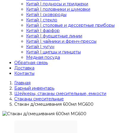
Китай | подносы и триджеки
Китай | половники и шумовки
Китай | сковороды
Китай | стекло
Китай | столовые и дессертные приборы
Китай | фарфор
Китай | фуршетные линии
Китай | чайники и френч-прессы
Китай | чугун
Китай | щипцы и пинцеты
Медная посуда
Обратная связь
Доставка
Контакты
Главная
Барный инвентарь
Шейкеры, стаканы смесительные, емкости
Стаканы смесительные
Стакан д/смешивания 600мл MG600