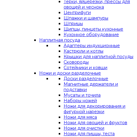
Терки, яйцерезки, прессы для
овощей и чеснока
Центрифуги
Шпажки и шампуры
Шприцы
Щипцы, пинцеты кухонные
Кухонное оборудование
Наплитная посуда
Адаптеры индукционные
Кастрюли и котлы
Крышки для наплитной посуды
Сковороды
Сотейники и ковши
Ножи и доски разделочные
Доски разделочные
Магнитные держатели и
подставки
Мусаты и точила
Наборы ножей
Ножи для декорирования и
фигурной нарезки
Ножи для мяса
Ножи для овощей и фруктов
Ножи для очистки
Ножи для пиццы, теста