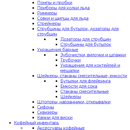
Помпы и пробки
Приборы для колки льда
Риммеры
Совки и щипцы для льда
Стрейнеры
Струбцины для бутылок, дозаторы для
струбцин
Дозаторы для струбцин
Струбцины для бутылок
Украшения барные
Зубочистки, вилочки и шпажки
Трубочки
Украшения для коктейлей и
мешалки
Шейкеры, стаканы смесительные, емкости
Бутылки для флейринга
Емкости для сока
Стаканы смесительные
Шейкеры
Штопоры, нарзанники, открывалки
Сифоны
Сквизеры
Камни для виски
Кофейный инвентарь
Аксессуары кофейные