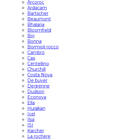
Arcoroc
Ardacam
Bartscher
Beaumont
Bhalaria
Bloomfield
Boj
Bonna
Bormioli rocco
Cambro
Cas
Centellino
Churchill
Costa Nova
De buyer
Degrenne
Dudson
Econova
Ella
Hurakan
Icel
Ilsa
ISI
Karcher
La rochere