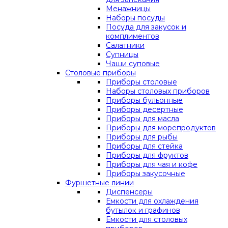
Менажницы
Наборы посуды
Посуда для закусок и
комплиментов
Салатники
Супницы
Чаши суповые
Столовые приборы
Приборы столовые
Наборы столовых приборов
Приборы бульонные
Приборы десертные
Приборы для масла
Приборы для морепродуктов
Приборы для рыбы
Приборы для стейка
Приборы для фруктов
Приборы для чая и кофе
Приборы закусочные
Фуршетные линии
Диспенсеры
Емкости для охлаждения
бутылок и графинов
Емкости для столовых