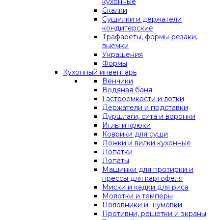
кухонные
Скалки
Сушилки и держатели
кондитерские
Трафареты, формы-резаки,
выемки
Украшения
Формы
Кухонный инвентарь
Венчики
Водяная баня
Гастроемкости и лотки
Держатели и подставки
Дуршлаги, сита и воронки
Иглы и крюки
Коврики для суши
Ложки и вилки кухонные
Лопатки
Лопаты
Машинки для протирки и
прессы для картофеля
Миски и кадки для риса
Молотки и темперы
Половники и шумовки
Противни, решетки и экраны