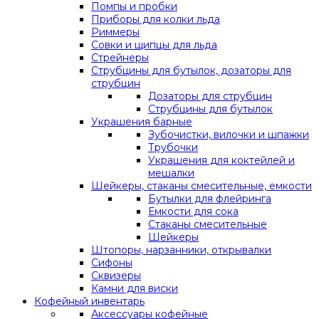
Помпы и пробки
Приборы для колки льда
Риммеры
Совки и щипцы для льда
Стрейнеры
Струбцины для бутылок, дозаторы для
струбцин
Дозаторы для струбцин
Струбцины для бутылок
Украшения барные
Зубочистки, вилочки и шпажки
Трубочки
Украшения для коктейлей и
мешалки
Шейкеры, стаканы смесительные, емкости
Бутылки для флейринга
Емкости для сока
Стаканы смесительные
Шейкеры
Штопоры, нарзанники, открывалки
Сифоны
Сквизеры
Камни для виски
Кофейный инвентарь
Аксессуары кофейные