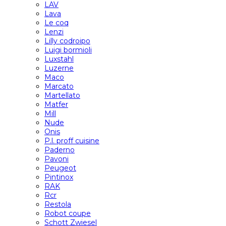
LAV
Lava
Le coq
Lenzi
Lilly codroipo
Luigi bormioli
Luxstahl
Luzerne
Maco
Marcato
Martellato
Matfer
Mill
Nude
Onis
P.l. proff cuisine
Paderno
Pavoni
Peugeot
Pintinox
RAK
Rcr
Restola
Robot coupe
Schott Zwiesel