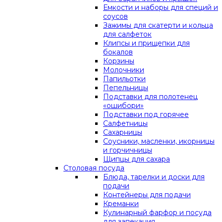
Емкости и наборы для специй и
соусов
Зажимы для скатерти и кольца
для салфеток
Клипсы и прищепки для
бокалов
Корзины
Молочники
Папильотки
Пепельницы
Подставки для полотенец
«ошибори»
Подставки под горячее
Салфетницы
Сахарницы
Соусники, масленки, икорницы
и горчичницы
Щипцы для сахара
Столовая посуда
Блюда, тарелки и доски для
подачи
Контейнеры для подачи
Креманки
Кулинарный фарфор и посуда
для запекания