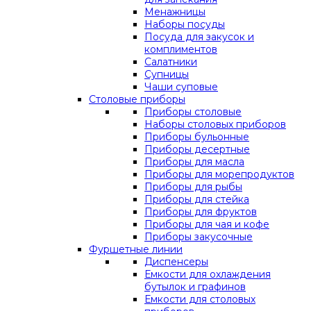
Менажницы
Наборы посуды
Посуда для закусок и
комплиментов
Салатники
Супницы
Чаши суповые
Столовые приборы
Приборы столовые
Наборы столовых приборов
Приборы бульонные
Приборы десертные
Приборы для масла
Приборы для морепродуктов
Приборы для рыбы
Приборы для стейка
Приборы для фруктов
Приборы для чая и кофе
Приборы закусочные
Фуршетные линии
Диспенсеры
Емкости для охлаждения
бутылок и графинов
Емкости для столовых