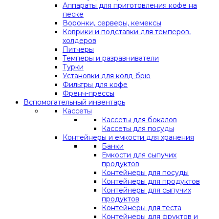
Аппараты для приготовления кофе на
песке
Воронки, серверы, кемексы
Коврики и подставки для темперов,
холдеров
Питчеры
Темперы и разравниватели
Турки
Установки для колд-брю
Фильтры для кофе
Френч-прессы
Вспомогательный инвентарь
Кассеты
Кассеты для бокалов
Кассеты для посуды
Контейнеры и емкости для хранения
Банки
Емкости для сыпучих
продуктов
Контейнеры для посуды
Контейнеры для продуктов
Контейнеры для сыпучих
продуктов
Контейнеры для теста
Контейнеры для фруктов и