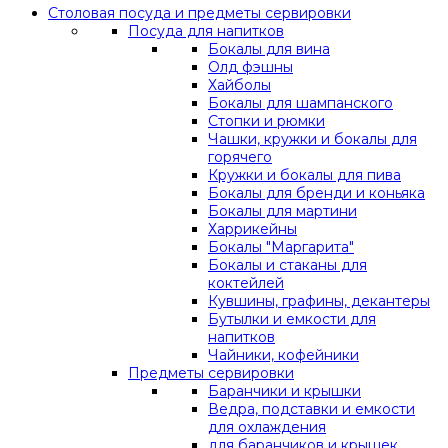
Столовая посуда и предметы сервировки
Посуда для напитков
Бокалы для вина
Олд фэшны
Хайболы
Бокалы для шампанского
Стопки и рюмки
Чашки, кружки и бокалы для
горячего
Кружки и бокалы для пива
Бокалы для бренди и коньяка
Бокалы для мартини
Харрикейны
Бокалы "Маргарита"
Бокалы и стаканы для
коктейлей
Кувшины, графины, декантеры
Бутылки и емкости для
напитков
Чайники, кофейники
Предметы сервировки
Баранчики и крышки
Ведра, подставки и емкости
для охлаждения
для баранчиков и крышек