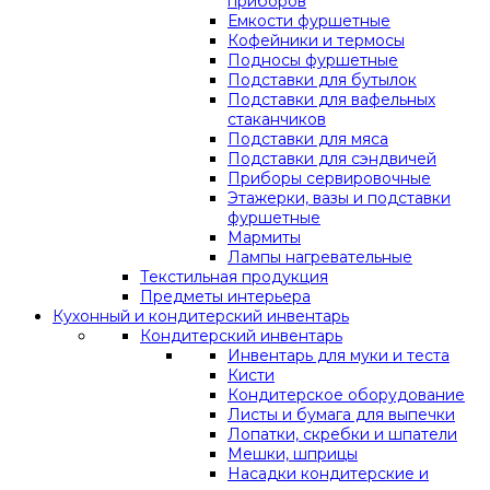
приборов
Емкости фуршетные
Кофейники и термосы
Подносы фуршетные
Подставки для бутылок
Подставки для вафельных
стаканчиков
Подставки для мяса
Подставки для сэндвичей
Приборы сервировочные
Этажерки, вазы и подставки
фуршетные
Мармиты
Лампы нагревательные
Текстильная продукция
Предметы интерьера
Кухонный и кондитерский инвентарь
Кондитерский инвентарь
Инвентарь для муки и теста
Кисти
Кондитерское оборудование
Листы и бумага для выпечки
Лопатки, скребки и шпатели
Мешки, шприцы
Насадки кондитерские и