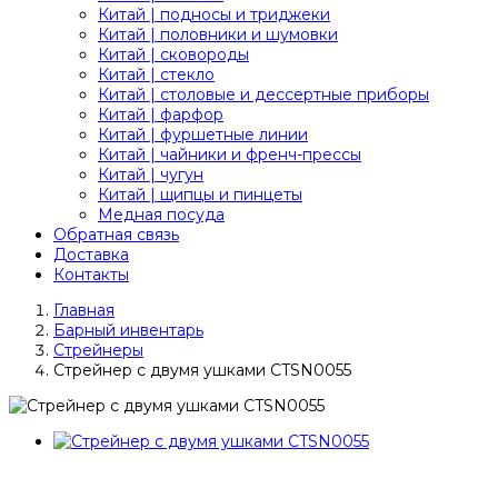
Китай | подносы и триджеки
Китай | половники и шумовки
Китай | сковороды
Китай | стекло
Китай | столовые и дессертные приборы
Китай | фарфор
Китай | фуршетные линии
Китай | чайники и френч-прессы
Китай | чугун
Китай | щипцы и пинцеты
Медная посуда
Обратная связь
Доставка
Контакты
Главная
Барный инвентарь
Стрейнеры
Стрейнер с двумя ушками CTSN0055