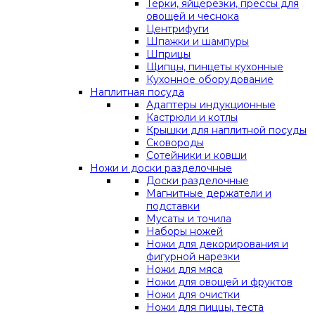
Терки, яйцерезки, прессы для
овощей и чеснока
Центрифуги
Шпажки и шампуры
Шприцы
Щипцы, пинцеты кухонные
Кухонное оборудование
Наплитная посуда
Адаптеры индукционные
Кастрюли и котлы
Крышки для наплитной посуды
Сковороды
Сотейники и ковши
Ножи и доски разделочные
Доски разделочные
Магнитные держатели и
подставки
Мусаты и точила
Наборы ножей
Ножи для декорирования и
фигурной нарезки
Ножи для мяса
Ножи для овощей и фруктов
Ножи для очистки
Ножи для пиццы, теста