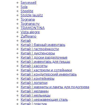
Servewell
Sola
Steelite
Stolzle lausitz
Tognana
Tognana ny
TRAMONTINA
Vista alegre
Zafferano
Китай
Китай | барный инвентарь
Китай | гастроёмкости
Китай | диспенсеры
Китай | доски разделочные
Китай | инвентарь для пиццы
Китай | кассеты
Китай | кастрюли и сотейники
Китай | кондитерский инвентарь
Китай | контейнеры
Китай | лопатки
Китай | мармиты и лампы для подогрева
Китай | меламин
Китай | мельницы
Китай | нержавеющая сталь
Китай | пластик