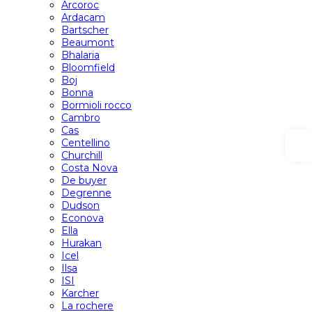
Arcoroc
Ardacam
Bartscher
Beaumont
Bhalaria
Bloomfield
Boj
Bonna
Bormioli rocco
Cambro
Cas
Centellino
Churchill
Costa Nova
De buyer
Degrenne
Dudson
Econova
Ella
Hurakan
Icel
Ilsa
ISI
Karcher
La rochere