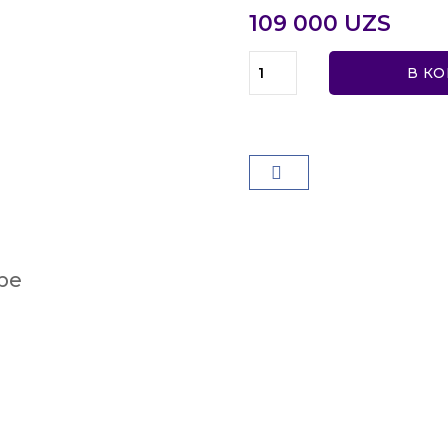
109 000 UZS
В К
ре